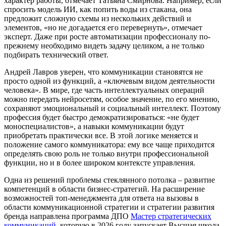
характер работы, отмечает Татьяна Смирнова. Например, если
спросить модель ИИ, как попить воды из стакана, она
предложит сложную схемы из нескольких действий и
элементов, «но не догадается его перевернуть», отмечает
эксперт. Даже при росте автоматизации профессионалу по-
прежнему необходимо видеть задачу целиком, а не только
подбирать технический ответ.
Андрей Лавров уверен, что коммуникации становятся не
просто одной из функций, а «ключевым видом деятельности
человека». В мире, где часть интеллектуальных операций
можно передать нейросетям, особое значение, по его мнению,
сохраняют эмоциональный и социальный интеллект. Поэтому
профессия будет быстро демократизироваться: «не будет
моноспециалистов», а навыки коммуникации будут
приобретать практически все. В этой логике меняется и
положение самого коммуникатора: ему все чаще приходится
определять свою роль не только внутри профессиональной
функции, но и в более широком контексте управления.
Одна из решений проблемы стеклянного потолка – развитие
компетенций в области бизнес-стратегий. На расширение
возможностей топ-менеджмента для ответа на вызовы в
области коммуникационной стратегии и стратегии развития
бренда направлена программа ДПО
Мастер стратегических
коммуникаций
, которую в 2026 году запускает Высшая школа