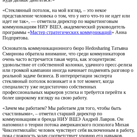
«Стеклянный потолок, на мой взгляд, – это некое
представление человека о том, что у него что-то не идет или
идет не так», — отметила директор по маркетинговым
коммуникациям НИУ ВШЭ, академический руководитель
программы «
Мастер стратегических коммуникаций
» Анна
Подпрятова.
Основатель коммуникационного бюро Hedosharing Татьяна
Смирнова обратила внимание, что среди коммуникаторов
очень часто встречается такая черта, как эгоцентризм:
удовольствие от собственной колонки, удачного пресс-релиза
или громкой кампании иногда начинает подменять разговор о
реальной задаче бизнеса. В интерпретации эксперта
стеклянный потолок возникает и в тот момент, когда
специалисту уже недостаточно собственных
профессиональных маркеров успеха и требуется перейти к
более широкому взгляду на свою работу.
«Зачем мы работаем? Мы работаем для того, чтобы быть
счастливыми», – отметил старший директор по
коммуникациям и бренда НИУ ВШЭ Андрей Лавров. Он
напомнил о теории потока американского психолога Михая
Чиксентмихайи: человек чувствует себя включенным в работу,
пока сложность задач соответствует уровню его навыков.