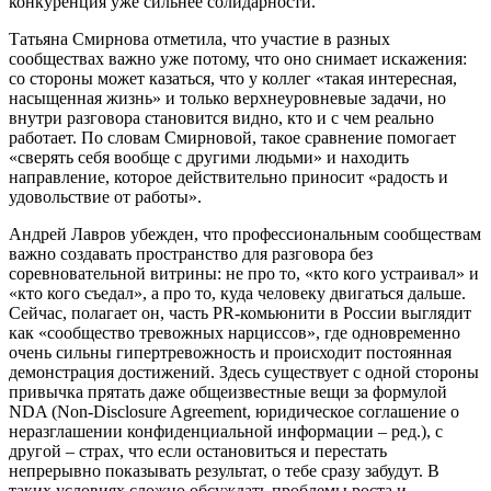
конкуренция уже сильнее солидарности.
Татьяна Смирнова отметила, что участие в разных
сообществах важно уже потому, что оно снимает искажения:
со стороны может казаться, что у коллег «такая интересная,
насыщенная жизнь» и только верхнеуровневые задачи, но
внутри разговора становится видно, кто и с чем реально
работает. По словам Смирновой, такое сравнение помогает
«сверять себя вообще с другими людьми» и находить
направление, которое действительно приносит «радость и
удовольствие от работы».
Андрей Лавров убежден, что профессиональным сообществам
важно создавать пространство для разговора без
соревновательной витрины: не про то, «кто кого устраивал» и
«кто кого съедал», а про то, куда человеку двигаться дальше.
Сейчас, полагает он, часть PR-комьюнити в России выглядит
как «сообщество тревожных нарциссов», где одновременно
очень сильны гипертревожность и происходит постоянная
демонстрация достижений. Здесь существует с одной стороны
привычка прятать даже общеизвестные вещи за формулой
NDA (Non-Disclosure Agreement, юридическое соглашение о
неразглашении конфиденциальной информации – ред.), с
другой – страх, что если остановиться и перестать
непрерывно показывать результат, о тебе сразу забудут. В
таких условиях сложно обсуждать проблемы роста и