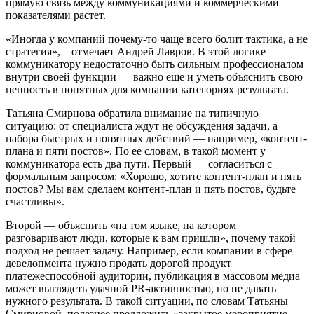
прямую связь между коммуникациями и коммерческими
показателями растет.
«Иногда у компаний почему-то чаще всего болит тактика, а не
стратегия», – отмечает Андрей Лавров. В этой логике
коммуникатору недостаточно быть сильным профессионалом
внутри своей функции — важно еще и уметь объяснить свою
ценность в понятных для компании категориях результата.
Татьяна Смирнова обратила внимание на типичную
ситуацию: от специалиста ждут не обсуждения задачи, а
набора быстрых и понятных действий — например, «контент-
плана и пяти постов». По ее словам, в такой момент у
коммуникатора есть два пути. Первый — согласиться с
формальным запросом: «Хорошо, хотите контент-план и пять
постов? Мы вам сделаем контент-план и пять постов, будьте
счастливы».
Второй — объяснить «на том языке, на котором
разговаривают люди, которые к вам пришли», почему такой
подход не решает задачу. Например, если компании в сфере
девелопмента нужно продать дорогой продукт
платежеспособной аудитории, публикация в массовом медиа
может выглядеть удачной PR-активностью, но не давать
нужного результата. В такой ситуации, по словам Татьяны
Смирновой, полезнее предложить «закрытое мероприятие,