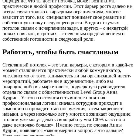
Ощущение, что ты достиг потолка, может возникнуть
практически в любой профессии. Этот барьер роста далеко не
всегда связан только с карьерным ограничениям, многое
зависит от того, как специалист понимает свое развитие и
собственную точку следующего роста. В одних случаях
потолок связан с исчерпанием задач, в других – с нехваткой
новых навыков, в третьих – с неверным представлением о
собственной готовности к следующей роли.
Работать, чтобы быть счастливым
Стеклянный потолок – это этап карьеры, с которым в какой-то
момент сталкивается практически любой коммуникатор,
«независимо от того, занимаетесь ли вы организацией ивент-
мероприятий, работаете ли в журналистике, либо вы
пиарщик, либо вы маркетолог», подчеркнула руководитель
отдела по связям с общественностью Level Group Анна
Кудрис. У этого состояния есть вполне понятная
профессиональная логика: сначала сотрудник приходит в
компанию и проходит этап погружения, затем закрепляет
навыки, а через несколько лет у многих возникает ощущение,
что они уже могут делать свою работу «на 100% классно и
даже немножко больше». Именно тогда, по словам Анны
Кудрис, появляется «закономерный вопрос: а что дальше?
Куда дальше двигаться?»