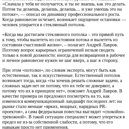
«Сначала у тебя не получается, и ты не знаешь, как это делать.
Потом ты делаешь, делаешь, делаешь… и уже умеешь это на
потоке», — описал он динамику профессионального роста.
Когда равновесие исчезает, возникает ощущение остановки —
человек упирается в стеклянный потолок.
«Когда мы достигаем стеклянного потолка – это прямой путь
к тому, чтобы вылететь из состояния потока и вылететь из
состояния счастливой жизни», – полагает Андрей Лавров.
Поэтому вопрос карьерных ограничений нельзя сводить
только к новой должности: иногда для возвращения в рабочее
и личное равновесие нужен не шаг вверх, а шаг в сторону.
При этом «потолки», по словам эксперта, могут быть как
естественные, так и искусственные. Естественный потолок
возникает тогда, когда «ты хочешь решать сложные задачи, а
сложных задач нет не потому, что их тебе не доверяют, а
потому что их в принципе нет», поясняет Андрей Лавров. В
качестве примера он предложил посмотреть на то, как
изменился коммуникационный ландшафт последних лет: на
рынке стало меньше «ярких, мощных, нарядных PR-
проектов», а сама федеральная повестка выглядит «спокойно-
тревожной». В такой ситуации специалист может упереться в
предел не из-за собственной слабости, а потому, что его
навыкам просто нет применения.