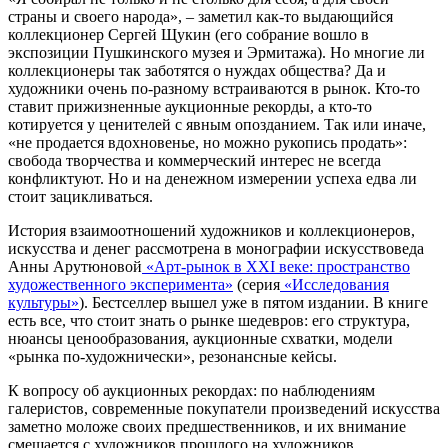
страны и своего народа», – заметил как-то выдающийся
коллекционер Сергей Щукин (его собрание вошло в
экспозиции Пушкинского музея и Эрмитажа). Но многие ли
коллекционеры так заботятся о нуждах общества? Да и
художники очень по-разному встраиваются в рынок. Кто-то
ставит прижизненные аукционные рекорды, а кто-то
котируется у ценителей с явным опозданием. Так или иначе,
«не продается вдохновенье, но можно рукопись продать»:
свобода творчества и коммерческий интерес не всегда
конфликтуют. Но и на денежном измерении успеха едва ли
стоит зацикливаться.
История взаимоотношений художников и коллекционеров,
искусства и денег рассмотрена в монографии искусствоведа
Анны Арутюновой
«Арт-рынок в XXI веке: пространство
художественного эксперимента»
(серия
«Исследования
культуры»
). Бестселлер вышел уже в пятом издании. В книге
есть все, что стоит знать о рынке шедевров: его структура,
нюансы ценообразования, аукционные схватки, модели
«рынка по-художнически», резонансные кейсы.
К вопросу об аукционных рекордах: по наблюдениям
галеристов, современные покупатели произведений искусства
заметно моложе своих предшественников, и их внимание
смещается с художников прошлого на художников