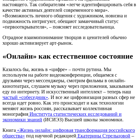
настоящего. Так собирателям «легче идентифицировать себя в
качестве активных деятелей современного мира».
«Возможность личного общения с художником, новизна и
подвижность интригуют, обещают заманчивый статус
«первооткрывателя», – поясняет исследовательница.
Отрадное взаимопонимание творцов и ценителей обычно
хорошо активизирует арт-рынок.
«Онлайн» как естественное состояние
Казалось бы, жизнь в «цифре» – почти рутина. Мы
используем на работе видеоконференции, общаемся с
друзьями через мессенджеры, смотрим фильмы в онлайн-
кинотеатрах, слушаем музыку через приложения, заказываем
еду по интернету. И искусственный интеллект – теперь наш
частый «собеседник»
. И все же цифровизация разных сфер не
всегда идет ровно. Как это происходит и как технологии
меняют жизнь россиян, рассказывает коллективная
монография
Института статистических исследований и
экономики знаний
(ИСИЭЗ) Высшей школы экономики.
Книга
«Жизнь онлайн: цифровая трансформация российского
общества»
под научной редакцией
Екатерины Стрельцовой
–