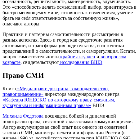
осознанность, решительность, маневренность, вдумчивость.
Это «способность делать осмысленный выбор, ориентируясь в
быстро меняющемся мире, готовность к изменениям, умение
брать на себя ответственность за собственную жизнь»,
отмечают авторы.
Практики и паттерны самостоятельности рассмотрены в
разных аспектах. Здесь и город как средоточие развития
автономии, и трансформация родительства, и источники
представлений о самостоятельности, и саморегуляция. Кстати,
вопрос самостоятельности
крайне актуален
и
во взрослом
возрасте
, свидетельствуют
исследования ВШЭ
.
Право СМИ
Книга
«Медиаправо: доктрина, законодательство,
правоприменение»
директора международного центра
«Кафедра ЮНЕСКО по авторскому праву, смежным,
культурным и информационным правам»
ВШЭ
Михаила Федотова
посвящена бойкой и динамичной
подотрасли права, связанной с массовыми коммуникациями.
Автор аккумулировал свой опыт как одного из создателей
закона о СМИ, министра печати и информации России (в
начале 1990-х), российского постпреда при ЮНЕСКО (1993–