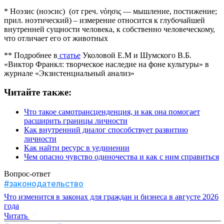
* Ноэзис (ноэсис) (от греч. νόησις — мышление, постижение;
прил. ноэтический) – измерение относится к глубочайшей
внутренней сущности человека, к собственно человеческому,
что отличает его от животных
** Подробнее в
статье
Уколовой Е.М и Шумского В.Б.
«Виктор Франкл: творческое наследие на фоне культуры» в
журнале «Экзистенциальный анализ»
Читайте также:
Что такое самотрансценденция, и как она помогает
расширить границы личности
Как внутренний диалог способствует развитию
личности
Как найти ресурс в уединении
Чем опасно чувство одиночества и как с ним справиться
Вопрос-ответ
#законодательство
Что изменится в законах для граждан и бизнеса в августе 2026
года
Читать