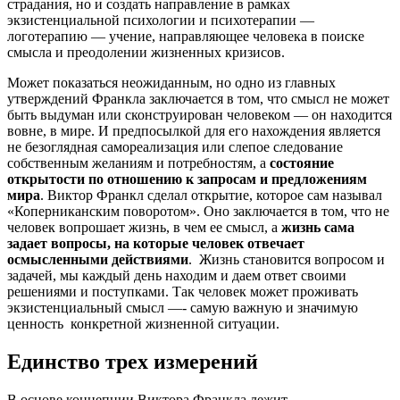
страдания, но и создать направление в рамках
экзистенциальной психологии и психотерапии —
логотерапию — учение, направляющее человека в поиске
смысла и преодолении жизненных кризисов.
Может показаться неожиданным, но одно из главных
утверждений Франкла заключается в том, что смысл не может
быть выдуман или сконструирован человеком — он находится
вовне, в мире. И предпосылкой для его нахождения является
не безоглядная самореализация или слепое следование
собственным желаниям и потребностям, а
состояние
открытости по отношению к запросам и предложениям
мира
. Виктор Франкл сделал открытие, которое сам называл
«Коперниканским поворотом». Оно заключается в том, что не
человек вопрошает жизнь, в чем ее смысл, а
жизнь сама
задает вопросы, на которые человек отвечает
осмысленными действиями
. Жизнь становится вопросом и
задачей, мы каждый день находим и даем ответ своими
решениями и поступками. Так человек может проживать
экзистенциальный смысл —- самую важную и значимую
ценность конкретной жизненной ситуации.
Единство трех измерений
В основе концепции Виктора Франкла лежит