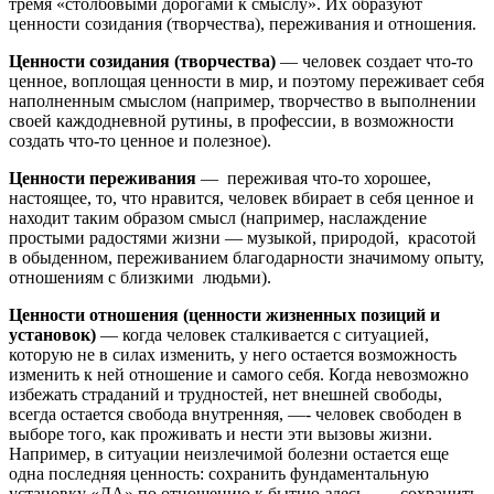
тремя «столбовыми дорогами к смыслу». Их образуют
ценности созидания (творчества), переживания и отношения.
Ценности созидания (творчества)
— человек создает что-то
ценное, воплощая ценности в мир, и поэтому переживает себя
наполненным смыслом (например, творчество в выполнении
своей каждодневной рутины, в профессии, в возможности
создать что-то ценное и полезное).
Ценности переживания
— переживая что-то хорошее,
настоящее, то, что нравится, человек вбирает в себя ценное и
находит таким образом смысл (например, наслаждение
простыми радостями жизни — музыкой, природой, красотой
в обыденном, переживанием благодарности значимому опыту,
отношениям с близкими людьми).
Ценности отношения
(ценности жизненных позиций и
установок)
— когда человек сталкивается с ситуацией,
которую не в силах изменить, у него остается возможность
изменить к ней отношение и самого себя. Когда невозможно
избежать страданий и трудностей, нет внешней свободы,
всегда остается свобода внутренняя, —- человек свободен в
выборе того, как проживать и нести эти вызовы жизни.
Например, в ситуации неизлечимой болезни остается еще
одна последняя ценность: сохранить фундаментальную
установку «ДА» по отношению к бытию-здесь —- сохранить