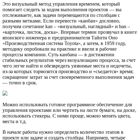
Это визуальный метод управления временем, который
помогает следить за ходом выполнения проектов — вы
отслеживаете, как задачи перемещаются по столбцам с
разными метками. Если перевести «канбан» дословно,
получим сочетание kan – «визуальный, наглядный» и ban –
«карточка, листок, доска». Впервые термин прозвучал в книге
японского инженера и предпринимателя Тайити Оно
«Производственная система Toyota», а затем, в 1959 году,
методику опробовали на практике и ввели в рабочие
процессы компании. Суть канбана — в достижении
стабильных результатов через визуализацию процесса, за счет
чего легче найти и обезвредить уязвимые места и недочеты,
из-за которых тормозится производство и «съедается» время;
сокращение затрат за счет своевременного выполнения задач
— точно в срок.
Можно использовать готовое программное обеспечение для
управления проектами или чертить на листе бумаги, на доске,
использовать стикеры. С ними проще, можно менять цвета,
места и т.д.
В начале работы нужно определить количество этапов в
проекте или задаче и создать столбцы. Например, четыре