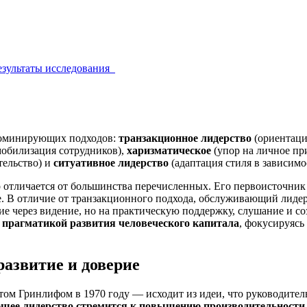
результаты исследования
 доминирующих подходов:
транзакционное лидерство
(ориентаци
обилизация сотрудников),
харизматическое
(упор на личное пр
тельство) и
ситуативное лидерство
(адаптация стиля в зависимо
но отличается от большинства перечисленных. Его первоисточник
. В отличие от транзакционного подхода, обслуживающий лидер 
е через видение, но на практическую поддержку, слушание и со
 прагматикой развития человеческого капитала
, фокусируясь
развитие и доверие
 Гринлифом в 1970 году — исходит из идеи, что руководитель п
щее лидерство стремится к повышению производительности 