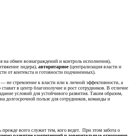
я на обмен вознаграждений и контроль исполнения),
итяжение лидера),
авторитарное
(централизация власти и
сти от контекста и готовности подчиненных).
 — не стремление к власти или к личной эффективности, а
ставит в центр благополучие и рост сотрудников. В отличие
здание условий для устойчивого развития. Таким образом,
 на долгосрочной пользе для сотрудников, команды и
режде всего служит тем, кого ведет. При этом забота о
через развитие компетенций и доверительные отношения.