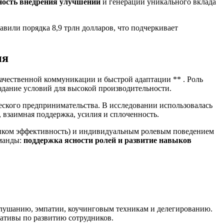
тность внедрения улучшений
и генерации уникального вклада
вили порядка 8,9 трлн долларов, что подчеркивает
ия
качественной коммуникации и быстрой адаптации ** . Роль
создание условий для высокой производительности.
ческого предпринимательства. В исследовании использовалась
 взаимная поддержка, усилия и сплоченность.
зчиком эффективность) и индивидуальным ролевым поведением
оманды:
поддержка ясности ролей и развитие навыков
лушанию, эмпатии, коучинговым техникам и делегированию.
ативы по развитию сотрудников.