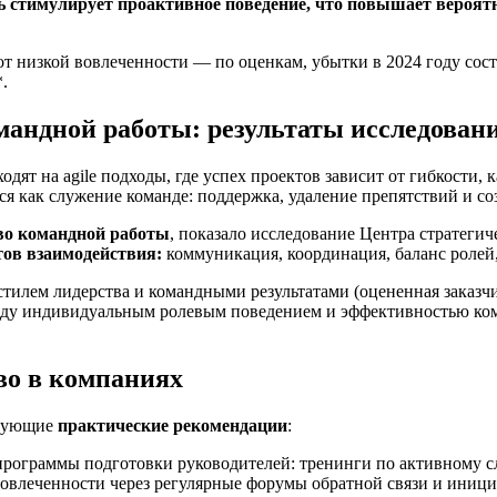
ль стимулирует проактивное поведение, что повышает вероя
 низкой вовлеченности — по оценкам, убытки в 2024 году соста
.
мандной работы: результаты исследован
ят на agile подходы, где успех проектов зависит от гибкости, 
ется как служение команде: поддержка, удаление препятствий и 
во командной работы
, показало исследование Центра стратеги
тов взаимодействия:
коммуникация, координация, баланс ролей,
 стилем лидерства и командными результатами (оцененная зака
ежду индивидуальным ролевым поведением и эффективностью к
во в компаниях
едующие
практические рекомендации
:
рограммы подготовки руководителей: тренинги по активному с
вовлеченности через регулярные форумы обратной связи и иници