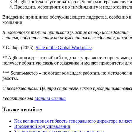
В agile контексте усиливать роль Scrum мастера как слу
Проводить мероприятия по тимбилдингу и подготовитель
Внедрение принципов обслуживающего лидерства, особенно в 
компании.
В подготовке текста принимала участие автор исследования 
статья, подготовленная по результатам исследования, находи
* Gallup. (2025).
State of the Global Workplace
.
** Agile-подход – это гибкий подход к управлению проектами, 
получает обратную связь от заказчика и меняет приоритеты д
*** Scrum-мастер – помогает командам работать по методологи
работы.
С исследованиями Центра стратегического предпринимател
Редактировала
Марина Селина
Также читайте:
Как когнитивная гибкость генерального директора влияет
Временной код управления
Зачем компании два генеральных директора