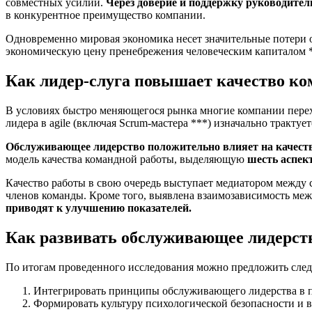
совместных усилий.
Через доверие и поддержку руководите
в конкурентное преимущество компании.
Одновременно мировая экономика несет значительные потери от
экономическую цену пренебрежения человеческим капиталом *
Как лидер-слуга повышает качество ко
В условиях быстро меняющегося рынка многие компании переход
лидера в agile (включая Scrum-мастера ***) изначально тракту
Обслуживающее лидерство положительно влияет на качест
модель качества командной работы, выделяющую
шесть аспек
Качество работы в свою очередь выступает медиатором между
членов команды. Кроме того, выявлена взаимозависимость м
приводят к улучшению показателей.
Как развивать обслуживающее лидерст
По итогам проведенного исследования можно предложить сл
Интегрировать принципы обслуживающего лидерства в п
Формировать культуру психологической безопасности и 