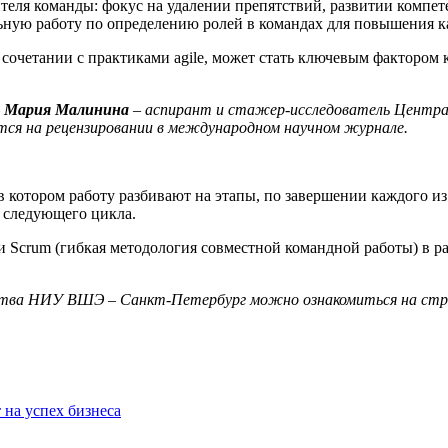
жителя команды: фокус на удалении препятствий, развитии компе
ную работу по определению ролей в командах для повышения кач
сочетании с практиками agile, может стать ключевым фактором
–
Мария Малинина
– аспирант и стажер-исследователь Центра
тся на рецензировании в международном научном журнале.
в котором работу разбивают на этапы, по завершении каждого из
ля следующего цикла.
и Scrum (гибкая методология совместной командной работы) в ра
ьства НИУ ВШЭ – Санкт-Петербург можно ознакомиться на ст
 на успех бизнеса