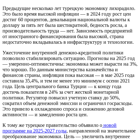
Предыдущие несколько лет турецкую экономику лихорадило.
Это было время высокой инфляции — в 2024 году рост цен
достиг 60 процентов, девальвация национальной валюты к
доллару за пять лет была шестикратной, бедность росла, а
производительность труда — нет. Зависимость предприятий
от иностранного финансирования была высокой, страна
недостаточно вкладывалась в инфраструктуру и технологии.
Ужесточение внутренней денежно-кредитной политики
позволило стабилизировать ситуацию. Прогнозы на 2025 год
— умеренно-оптимистичны: экономика может вырасти на 3%,
что хорошо. По данным министерства казначейства и
финансов страны, инфляция пока высокая — в мае 2025 года
составила 35,4%, и тем не менее это минимум с осени 2021
года. Цель центрального банка Турции — к концу года
достичь показателя в 24% за счет жесткой монетарной
политики. Регулятор повысил учетную ставку до 50%,
сократил объем денежной эмиссии и ограничил госрасходы.
Это привело к охлаждению спроса и снижению деловой
активности — и замедлению роста цен.
К тому же турецкое правительство объявило о
новой
программе на 2025-2027 годы
, направленной на значительное
преобразование экономики. Цель — увеличить внутреннее