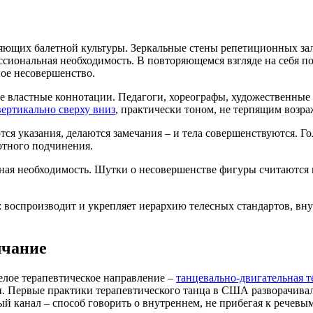
ляющих балетной культуры. Зеркальные стены репетиционных за
фессиональная необходимость. В повторяющемся взгляде на себя 
ное несовершенство.
вые властные коннотации. Педагоги, хореографы, художественн
вертикально сверху вниз
, практически тоном, не терпящим возр
ся указания, делаются замечания – и тела совершенствуются. Го
отного подчинения.
ьная необходимость. Шутки о несовершенстве фигуры считаются
 воспроизводит и укрепляет иерархию телесных стандартов, в
лчание
елое терапевтическое направление –
танцевально-двигательная т
. Первые практики терапевтического танца в США разворачивал
й канал – способ говорить о внутреннем, не прибегая к речевы