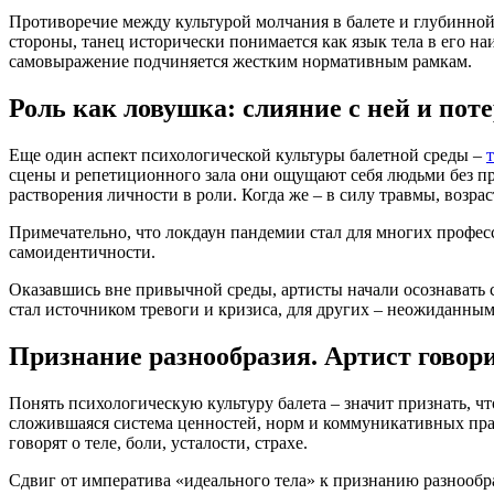
Противоречие между культурой молчания в балете и глубинной
стороны, танец исторически понимается как язык тела в его н
самовыражение подчиняется жестким нормативным рамкам.
Роль как ловушка: слияние с ней и поте
Еще один аспект психологической культуры балетной среды –
сцены и репетиционного зала они ощущают себя людьми без проф
растворения личности в роли. Когда же – в силу травмы, возрас
Примечательно, что локдаун пандемии стал для многих проф
самоидентичности.
Оказавшись вне привычной среды, артисты начали осознавать с
стал источником тревоги и кризиса, для других – неожиданны
Признание разнообразия. Артист говор
Понять психологическую культуру балета – значит признать, ч
сложившаяся система ценностей, норм и коммуникативных практ
говорят о теле, боли, усталости, страхе.
Сдвиг от императива «идеального тела» к признанию разнообра