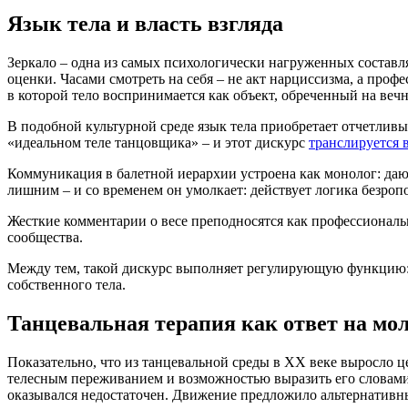
Язык тела и власть взгляда
Зеркало – одна из самых психологически нагруженных состав
оценки. Часами смотреть на себя – не акт нарциссизма, а про
в которой тело воспринимается как объект, обреченный на веч
В подобной культурной среде язык тела приобретает отчетли
«идеальном теле танцовщика» – и этот дискурс
транслируется 
Коммуникация в балетной иерархии устроена как монолог: дают
лишним – и со временем он умолкает: действует логика безроп
Жесткие комментарии о весе преподносятся как профессионал
сообщества.
Между тем, такой дискурс выполняет регулирующую функцию:
собственного тела.
Танцевальная терапия как ответ на мо
Показательно, что из танцевальной среды в XX веке выросло ц
телесным переживанием и возможностью выразить его словами
оказывался недостаточен. Движение предложило альтернативны