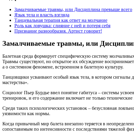
Замалчиваемые травмы, или Дисциплина превыше всего
Язык тела и власть взгляда
Танцевальная терапия как ответ на молчание
Роль как ловушка: слияние с ней и потеря себя
Признание разнообразия. Артист говорит!
Замалчиваемые травмы, или Дисципли
Балетная среда формирует специфическую систему молчаливых д
Травмы существуют, но открытое их обсуждение воспринимается
а о системном феномене, встроенном в балетную культуру.
Танцовщики усваивают особый язык тела, в котором сигналы ди
мастерства».
Социолог Пьер Бурдье ввел понятие габитуса – системы усвое
тренировок, и его содержание включает не только технические
Среди таких психологических установок – безусловная лояльно
уязвимости как нормы.
Когда привычный мир балета внезапно теряется в неопределен
сопоставимым по интенсивности с последствиями тяжелой фи