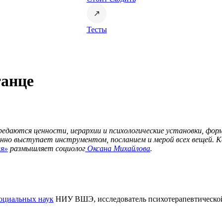
Тесты
танце
редаются ценности, иерархии и психологические установки, фор
енно выступает инструментом, посланием и мерой всех вещей.​ 
ия»
размышляет социолог
Оксана Михайлова
.
социальных наук
НИУ ВШЭ, исследователь психотерапевтической