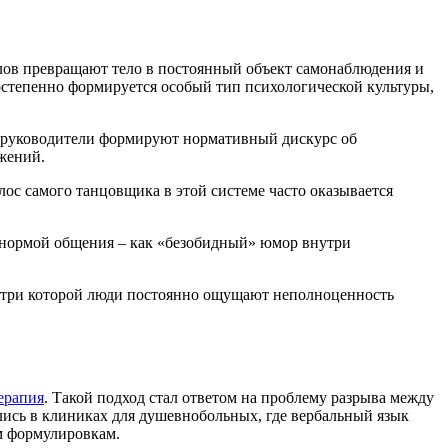
лов превращают тело в постоянный объект самонаблюдения и
постепенно формируется особый тип психологической культуры,
ые руководители формируют нормативный дискурс об
ажений.
лос самого танцовщика в этой системе часто оказывается
 нормой общения – как «безобидный» юмор внутри
нутри которой люди постоянно ощущают неполноценность
ерапия
. Такой подход стал ответом на проблему разрыва между
ись в клиниках для душевнобольных, где вербальный язык
м формулировкам.