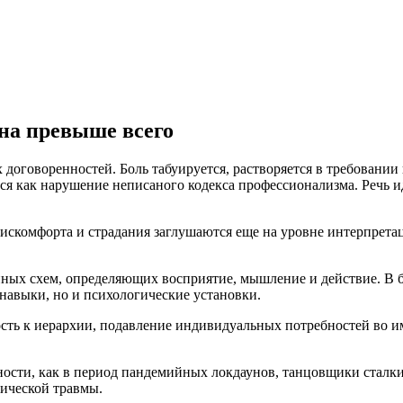
на превыше всего
оговоренностей. Боль табуируется, растворяется в требовании 
 как нарушение неписаного кодекса профессионализма. Речь иде
скомфорта и страдания заглушаются еще на уровне интерпретаци
нных схем, определяющих восприятие, мышление и действие. В 
 навыки, но и психологические установки.
сть к иерархии, подавление индивидуальных потребностей во им
ности, как в период пандемийных локдаунов, танцовщики сталк
зической травмы.