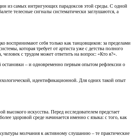
один из самых интригующих парадоксов этой среды. С одной
балете телесные сигналы систематически заглушаются, а
ко воспринимают себя только как танцовщиков: за пределами
истемы, которая требует от артиста уже с детства полного
, человек с трудом может ответить на вопрос: «Кто я?».
 остановки – и одновременно первым опытом рефлексии о
психологической, идентификационной. Для одних такой опыт
ной высокого искусства. Перед исследователем предстает
ее здоровой среде начинается именно с языка: с того, как
т культуры молчания к активному слушанию – те практические