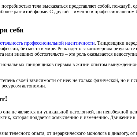
 потребностью тела высказаться представляет собой, пожалуй, 
аиболее развитой форме. С другой – именно в профессиональном 
ря себя
тотальность профессиональной идентичности
. Танцовщики неред
ессии, без места в мире. Речь идет о закономерном результате с
та или внешних обстоятельств – эта роль оказывается недоступна
ессиональных танцовщиков первым в жизни опытом вынужденной
тепень своей зависимости от нее: не только физической, но и 
м ресурсом автономии.
ит!
то она не является ни уникальной патологией, ни неизбежной це
ик, которая поддается осмыслению и изменению. Движение к бол
зия телесного опыта, от иерархического монолога к диалогу, о