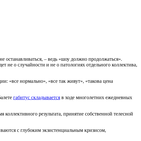
не останавливаться, – ведь «шоу должно продолжаться».
т не о случайности и не о патологиях отдельного коллектива,
и: «все нормально», «все так живут», «такова цена
балете
габитус складывается
в ходе многолетних ежедневных
я коллективного результата, принятие собственной телесной
иваются с глубоким экзистенциальным кризисом,