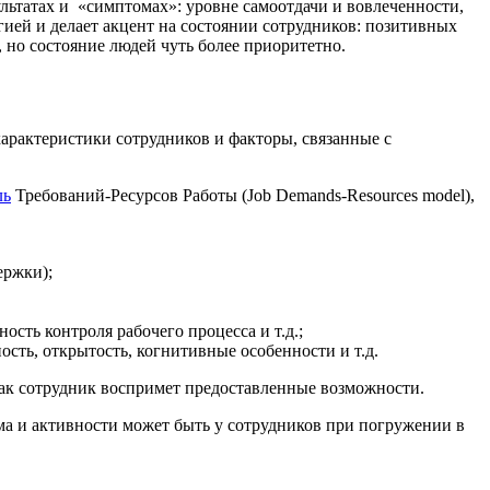
ультатах и «симптомах»: уровне самоотдачи и вовлеченности,
гией и делает акцент на состоянии сотрудников: позитивных
 но состояние людей чуть более приоритетно.
арактеристики сотрудников и факторы, связанные с
ль
Требований-Ресурсов Работы (Job Demands-Resources model),
ержки);
ность контроля рабочего процесса и т.д.;
ость, открытость, когнитивные особенности и т.д.
как сотрудник воспримет предоставленные возможности.
ма и активности может быть у сотрудников при погружении в