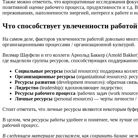
Также можно отметить, что корпоративные исследования фокуси
позитивной оценке рабочего процесса, продуктивности и т.д. 
переживаниях, наполненности энергией, интересе к работе и н
Что способствует увлеченности работо
На самом деле, факторов увлеченности работой довольно мног
организационными процессами / организационной культурой.
Вилмар Шауфели и его коллеги Арнольд Баккер (Arnold Bakker)
где выделили группы ресурсов, способствующих поддержанию 
Социальные ресурсы
(social resources): поддержка колле
Организационные ресурсы
(organizational resources): 
Ресурсы развития
(development resources): обратная свя
Лидерство
(leadership): вдохновляющее лидерство;
Ресурсы рабочего процесса
/рабочих задач (work resourc
Личные ресурсы
(personal resources) — черты личности 
Стоит отметить, что личные ресурсы являются некоторым буфе
В целом, чем ресурсы работы удобнее и понятнее, чем лучше 
рабочий процесс.
В следующем материале расскажем, как сохранить баланс ме