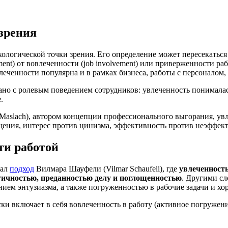
 зрения
ологической точки зрения. Его определение может пересекаться
ent) от вовлеченности (job involvement) или приверженности ра
леченности популярна и в рамках бизнеса, работы с персоналом,
но с ролевым поведением сотрудников: увлеченность понималас
е.
Maslach), автором концепции профессионального выгорания, увле
щения, интерес против цинизма, эффективность против неэффе
ти работой
тал
подход
Вилмара Шауфели (Vilmar Schaufeli), где
увлеченность
ргичностью, преданностью делу и поглощенностью
. Другими сл
ием энтузиазма, а также погруженностью в рабочие задачи и х
ки включает в себя вовлеченность в работу (активное погружен