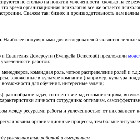
руются не столько на понятии увлеченности, сколько на ее рез
В это время организационная психология все же остается психоло
астроении. Скажем так: бизнес и производительность нам важны,
й
о. Наиболее популярными для исследователей являются личные х
 и Евангелия Демероути (Evangelia Demerouti) предложили
моде
увлеченности работой:
г, менеджеров, командная роль, четкое распределение ролей и т.д.;
ресурсы, заложенные в культуре компании (например, культура подд
зь, возможности для обучения, интересные задачи;
es): разнообразие задач, соответствие задач компетенциям, возмож
/ характеристики личности сотрудника: оптимизм, самоэффективн
ром между ресурсами работы и увлеченностью: от них зависит, 
отрегулированы организационные процессы, тем больше энтузиаз
жду увлеченностью работой и выгоранием