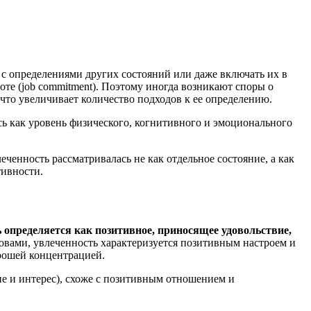
 с определениями других состояний или даже включать их в
боте (job commitment). Поэтому иногда возникают споры о
 что увеличивает количество подходов к ее определению.
ь как уровень физического, когнитивного и эмоционального
ченность рассматривалась не как отдельное состояние, а как
ктивности.
 определяется как позитивное, приносящее удовольствие,
овами, увлеченность характеризуется позитивным настроем и
орошей концентрацией.
ие и интерес), схоже с позитивным отношением и