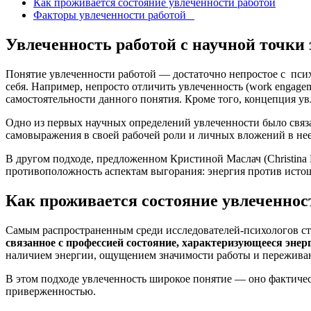
Как проживается состояние увлеченности работой
Факторы увлеченности работой
Увлеченность работой с научной точки
Понятие увлеченности работой — достаточно непростое с псих
себя. Например, непросто отличить увлеченность (work engagem
самостоятельности данного понятия. Кроме того, концепция ув
Одно из первых научных определений увлеченности было связа
самовыражения в своей рабочей роли и личных вложений в не
В другом подходе, предложенном Кристиной Маслач (Christina 
противоположность аспектам выгорания: энергия против исто
Как проживается состояние увлеченнос
Самым распространенным среди исследователей-психологов с
связанное с профессией состояние, характеризующееся эне
наличием энергии, ощущением значимости работы и переживан
В этом подходе увлеченность широкое понятие — оно фактичес
приверженностью.