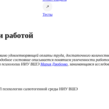
Тесты
ти работой
имо удовлетворяющей оплаты труда, достаточного количества с
е подобное состояние описывается понятием увлеченности рабо
та психологии НИУ ВШЭ
Мария Дзюбенко
, занимающаяся исслед
НУЛ психологии салютогенной среды НИУ ВШЭ