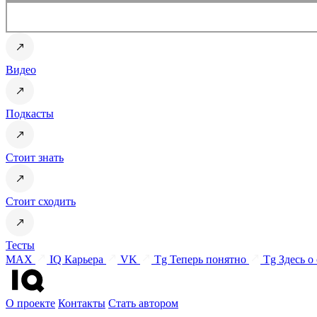
Видео
Подкасты
Стоит знать
Стоит сходить
Тесты
MAX
IQ Карьера
VK
Tg Теперь понятно
Tg Здесь о
О проекте
Контакты
Стать автором