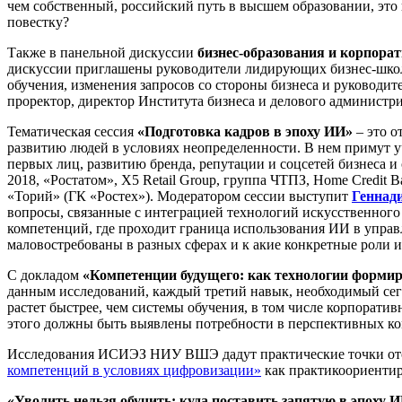
чем собственный, российский путь в высшем образовании, эт
повестку?
Также в панельной дискуссии
бизнес-образования и корпора
дискуссии приглашены руководители лидирующих бизнес-школ,
обучения, изменения запросов со стороны бизнеса и руководи
проректор, директор Института бизнеса и делового админист
Тематическая сессия
«Подготовка кадров в эпоху ИИ»
– это о
развитию людей в условиях неопределенности. В нем примут 
первых лиц, развитию бренда, репутации и соцсетей бизнеса и
2018, «Ростатом», Х5 Retail Group, группа ЧТПЗ, Home Credit B
«Торий» (ГК «Ростех»). Модератором сессии выступит
Геннад
вопросы, связанные с интеграцией технологий искусственного
компетенций, где проходит граница использования ИИ в управ
маловостребованы в разных сферах и к акие конкретные роли исч
С докладом
«Компетенции будущего: как технологии форми
данным исследований, каждый третий навык, необходимый сегод
растет быстрее, чем системы обучения, в том числе корпорати
этого должны быть выявлены потребности в перспективных ко
Исследования ИСИЭЗ НИУ ВШЭ дадут практические точки отсче
компетенций в условиях цифровизации»
как практикоориентир
«Уволить нельзя обучить: куда поставить запятую в эпоху 