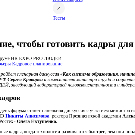
Тесты
ие, чтобы готовить кадры для
 форуме HR EXPO PRO ЛЮДЕЙ
рьеры
Кадровое планирование
пройдет пленарная дискуссия
«Как система образования, начин
я РФ
Сергея Кравцова
и заместитель министра труда и соцполи
Й, заведующий лабораторией человекоцентричности и лидер
кадров
день форума станет панельная дискуссия с участием министра 
ВШЭ
Никиты Анисимова
, ректора Президентской академии
Алекс
«Ростех»
Олега Евтушенко
.
ные кадры, когда технологии развиваются быстрее, чем они поп