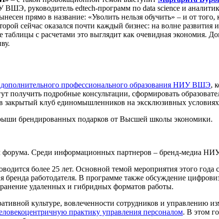
ШЭ, руководитель edtech-программ по data science и аналитике 
есен прямо в название: «Уволить нельзя обучить» – и от того, к
торой сейчас оказался почти каждый бизнес: на волне развития 
 таблицы с расчетами это выглядит как очевидная экономия. Док
ву.
 дополнительного профессионального образования НИУ ВШЭ
, 
гут получить подробные консультации, сформировать образовате
 в закрытый клуб единомышленников на эксклюзивных условиях
грыши брендированных подарков от Высшей школы экономики.
м форума. Среди информационных партнеров – бренд-медиа 
роводится более 25 лет. Основной темой мероприятия этого года
я бренда работодателя. В программе также обсуждение цифрови
транение удаленных и гибридных форматов работы.
ативной культуре, вовлеченности сотрудников и управлению из
еловекоцентричную практику управления персоналом
. В этом г