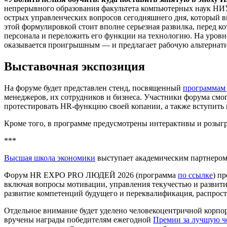
непрерывного образования факультета компьютерных наук НИУ В
острых управленческих вопросов сегодняшнего дня, который вын
этой формулировкой стоит вполне серьезная развилка, перед ко
персонала и переложить его функции на технологию. На уровне
оказывается проигрышным — и предлагает рабочую альтернати
Выставочная экспозиция
На форуме будет представлен стенд, посвященный
программам
менеджеров, их сотрудников и бизнеса. Участники форума смо
протестировать HR-функцию своей копании, а также вступить
Кроме того, в программе предусмотрены интерактивы и розы
***
Высшая школа экономики
выступает академическим партнеро
Форум HR EXPO PRO ЛЮДЕЙ 2026 (программа
по ссылке
) п
включая вопросы мотивации, управления текучестью и развити
развитие компетенций будущего и переквалификация, распрос
Отдельное внимание будет уделено человекоцентричной корпор
вручены награды победителям ежегодной
Премии за лучшую ч