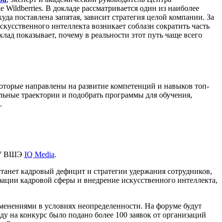
Wildberries. В докладе рассматривается один из наиболее
уда поставлена запятая, зависит стратегия целой компании. За
искусственного интеллекта возникает соблазн сократить часть
лад показывает, почему в реальности этот путь чаще всего
которые направлены на развитие компетенций и навыков топ-
льные траектории и подобрать программы для обучения,
.
НИУ ВШЭ
IQ Media
.
 станет кадровый дефицит и стратегии удержания сотрудников,
зации кадровой сферы и внедрение искусственного интеллекта,
менениями в условиях неопределенности. На форуме будут
оду на конкурс было подано более 100 заявок от организаций