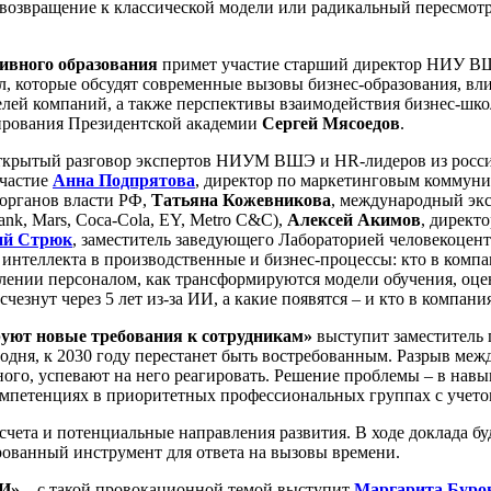
о возвращение к классической модели или радикальный пересмо
тивного образования
примет участие старший директор НИУ 
 которые обсудят современные вызовы бизнес-образования, вли
телей компаний, а также перспективы взаимодействия бизнес-ш
рирования Президентской академии
Сергей Мясоедов
.
ткрытый разговор экспертов НИУМ ВШЭ и HR-лидеров из россий
участие
Анна Подпрятова
, директор по маркетинговым коммун
 органов власти РФ,
Татьяна Кожевникова
, международный экс
ank, Mars, Coca-Cola, EY, Metro C&C),
Алексей Акимов
, директ
ий Стрюк
, заместитель заведующего Лабораторией человекоце
 интеллекта в производственные и бизнес-процессы: кто в комп
лении персоналом, как трансформируются модели обучения, оцен
езнут через 5 лет из-за ИИ, а какие появятся – и кто в компани
руют новые требования к сотрудникам»
выступит заместитель
ня, к 2030 году перестанет быть востребованным. Разрыв между
вного, успевают на него реагировать. Решение проблемы – в на
мпетенциях в приоритетных профессиональных группах с учетом
та и потенциальные направления развития. В ходе доклада бу
ованный инструмент для ответа на вызовы времени.
ИИ»
– с такой провокационной темой выступит
Маргарита Буро