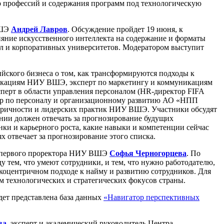
тр профессий и содержания программ под технологическую
ВШЭ
Андрей Лавров
. Обсуждение пройдет 19 июня, к
яние искусственного интеллекта на содержание и форматы
кол и корпоративных университетов. Модератором выступит
ского бизнеса о том, как трансформируются подходы к
икациям НИУ ВШЭ, эксперт по маркетингу и коммуникациям
перт в области управления персоналом (HR-директор FIFA
ор по персоналу и организационному развитию АО «НПП
нтричности и лидерских практик НИУ ВШЭ. Участники обсудят
ании должен отвечать за прогнозирование будущих
ки и карьерного роста, какие навыки и компетенции сейчас
ях отвечает за прогнозирование этого списка.
 первого проректора НИУ ВШЭ
Софья Черногорцева
. По
 тем, что умеют сотрудники, и тем, что нужно работодателю,
выкоцентричном подходе к найму и развитию сотрудников. Для
 технологических и стратегических фокусов страны.
дет представлена база данных
«Навигатор перспективных
ва
, эксперт и академический руководитель Центра