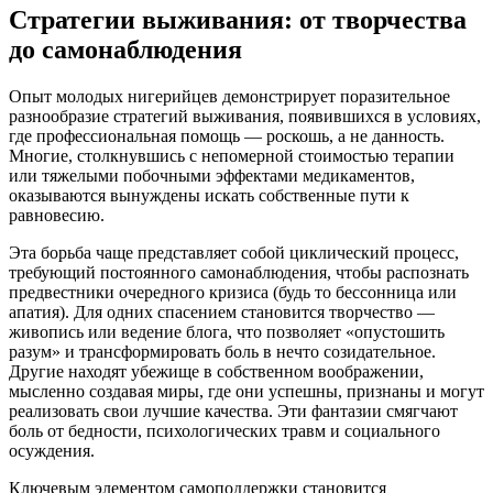
Стратегии выживания: от творчества
до самонаблюдения
Опыт молодых нигерийцев демонстрирует поразительное
разнообразие стратегий выживания, появившихся в условиях,
где профессиональная помощь — роскошь, а не данность.
Многие, столкнувшись с непомерной стоимостью терапии
или тяжелыми побочными эффектами медикаментов,
оказываются вынуждены искать собственные пути к
равновесию.
Эта борьба чаще представляет собой циклический процесс,
требующий постоянного самонаблюдения, чтобы распознать
предвестники очередного кризиса (будь то бессонница или
апатия). Для одних спасением становится творчество —
живопись или ведение блога, что позволяет «опустошить
разум» и трансформировать боль в нечто созидательное.
Другие находят убежище в собственном воображении,
мысленно создавая миры, где они успешны, признаны и могут
реализовать свои лучшие качества. Эти фантазии смягчают
боль от бедности, психологических травм и социального
осуждения.
Ключевым элементом самоподдержки становится