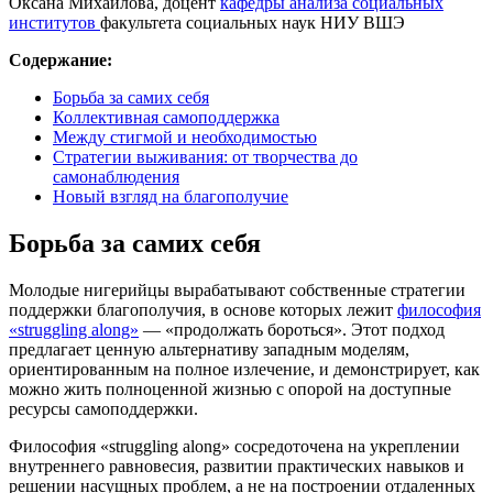
Оксана Михайлова, доцент
кафедры анализа социальных
институтов
факультета социальных наук НИУ ВШЭ
Содержание:
Борьба за самих себя
Коллективная самоподдержка
Между стигмой и необходимостью
Стратегии выживания: от творчества до
самонаблюдения
Новый взгляд на благополучие
Борьба за самих себя
Молодые нигерийцы вырабатывают собственные стратегии
поддержки благополучия, в основе которых лежит
философия
«struggling along»
— «продолжать бороться». Этот подход
предлагает ценную альтернативу западным моделям,
ориентированным на полное излечение, и демонстрирует, как
можно жить полноценной жизнью с опорой на доступные
ресурсы самоподдержки.
Философия «struggling along» сосредоточена на укреплении
внутреннего равновесия, развитии практических навыков и
решении насущных проблем, а не на построении отдаленных