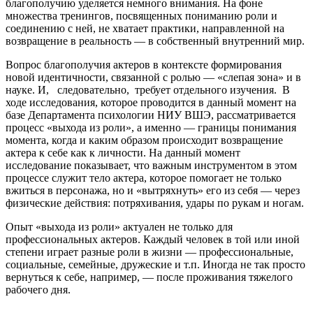
благополучию уделяется немного внимания. На фоне
множества тренингов, посвященных пониманию роли и
соединению с ней, не хватает практики, направленной на
возвращение в реальность — в собственный внутренний мир.
Вопрос благополучия актеров в контексте формирования
новой идентичности, связанной с ролью — «слепая зона» и в
науке. И, следовательно, требует отдельного изучения. В
ходе исследования, которое проводится в данный момент на
базе Департамента психологии НИУ ВШЭ, рассматривается
процесс «выхода из роли», а именно — границы понимания
момента, когда и каким образом происходит возвращение
актера к себе как к личности. На данный момент
исследование показывает, что важным инструментом в этом
процессе служит тело актера, которое помогает не только
вжиться в персонажа, но и «вытряхнуть» его из себя — через
физические действия: потряхивания, удары по рукам и ногам.
Опыт «выхода из роли» актуален не только для
профессиональных актеров. Каждый человек в той или иной
степени играет разные роли в жизни — профессиональные,
социальные, семейные, дружеские и т.п. Иногда не так просто
вернуться к себе, например, — после проживания тяжелого
рабочего дня.