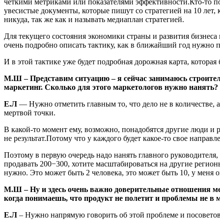
четкими метриками или показателями эффективности.Кто-то пон
увесистые документы, которые пишут со стратегией на 10 лет, к
никуда, так же как и называть медиаплан стратегией.
Для текущего состояния экономики страны и развития бизнеса 
очень подробно описать тактику, как в ближайший год нужно п
И в этой тактике уже будет подробная дорожная карта, которая 
М.Ш – Представим ситуацию – я сейчас занимаюсь строител
маркетинг. Сколько для этого маркетологов нужно нанять?
Е.Л
— Нужно отметить главным то, что дело не в количестве, а 
мертвой точки.
В какой-то момент ему, возможно, понадобятся другие люди и р
не результат.Потому что у каждого будет какое-то свое направ
Поэтому в первую очередь надо нанять главного руководителя, 
продавать 200−300, хотите масштабироваться на другие регионы
нужно. Это может быть 2 человека, это может быть 10, у меня
М.Ш
– Ну и здесь очень важно доверительные отношения м
когда понимаешь, что продукт не полетит и проблемы не в 
Е.Л
– Нужно напрямую говорить об этой проблеме и посоветоват