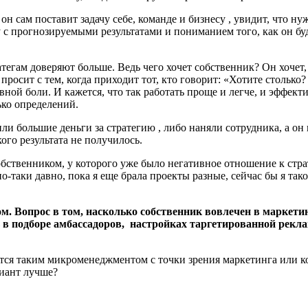
, он сам поставит задачу себе, команде и бизнесу , увидит, что н
 с прогнозируемыми результатами и пониманием того, как он буд
атегам доверяют больше. Ведь чего хочет собственник? Он хочет,
осит с тем, когда приходит тот, кто говорит: «Хотите столько? Д
овной боли. И кажется, что так работать проще и легче, и эффекти
лько определений.
ли большие деньги за стратегию , либо наняли сотрудника, а он
ого результата не получилось.
собственником, у которого уже было негативное отношение к стр
-таки давно, пока я еще брала проекты разные, сейчас бы я тако
ом. Вопрос в том, насколько собственник вовлечен в маркети
 в подборе амбассадоров, настройках таргетированной реклам
ется таким микроменеджментом с точки зрения маркетинга или к
риант лучше?