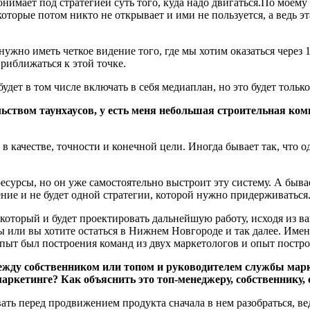
имает под стратегией суть того, куда надо двигаться.По моему 
оторые потом никто не открывает и ими не пользуется, а ведь эта
нужно иметь четкое видение того, где мы хотим оказаться через
риближаться к этой точке.
будет в том числе включать в себя медиаплан, но это будет тольк
ьством таунхаусов, у есть меня небольшая строительная ком
в качестве, точности и конечной цели. Иногда бывает так, что 
есурсы, но он уже самостоятельно выстроит эту систему. А бывает
ление и не будет одной стратегии, которой нужно придерживаться
который и будет проектировать дальнейшую работу, исходя из ва
 или вы хотите остаться в Нижнем Новгороде и так далее. Именн
 опыт был построения команд из двух маркетологов и опыт постр
ежду собственником или топом и руководителем службы марк
маркетинге? Как объяснить это топ-менеджеру, собственнику,
ь перед продвижением продукта сначала в нем разобраться, ведь 