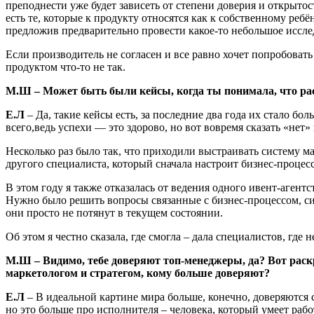
преподнести уже будет зависеть от степени доверия и открытос
есть те, которые к продукту относятся как к собственному реб
предложив предварительно провести какое-то небольшое исслед
Если производитель не согласен и все равно хочет попробовать 
продуктом что-то не так.
М.Ш
– Может быть были кейсы, когда ты понимала, что рас
Е.Л
– Да, такие кейсы есть, за последние два года их стало бо
всего,ведь успехи — это здорово, но вот вовремя сказать «нет»
Несколько раз было так, что приходили выстраивать систему ма
другого специалиста, который сначала настроит бизнес-процесс
В этом году я также отказалась от ведения одного ивент-агент
Нужно было решить вопросы связанные с бизнес-процессом, си
они просто не потянут в текущем состоянии.
Об этом я честно сказала, где смогла – дала специалистов, где
М.Ш
– Видимо, тебе доверяют топ-менеджеры, да? Вот раск
маркетологом и стратегом, кому больше доверяют?
Е.Л
– В идеальной картине мира больше, конечно, доверяются 
но это больше про исполнителя – человека, который умеет раб