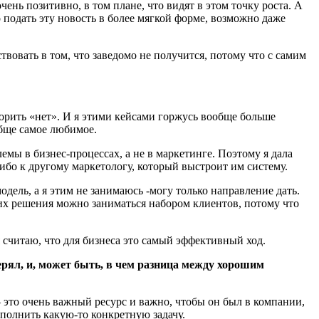
ень позитивно, в том плане, что видят в этом точку роста. А
о подать эту новость в более мягкой форме, возможно даже
твовать в том, что заведомо не получится, потому что с самим
говорить «нет». И я этими кейсами горжусь вообще больше
обще самое любимое.
емы в бизнес-процессах, а не в маркетинге. Поэтому я дала
либо к другому маркетологу, который выстроит им систему.
дель, а я этим не занимаюсь -могу только направление дать.
их решения можно заниматься набором клиентов, потому что
 я считаю, что для бизнеса это самый эффективный ход.
верял, и, может быть, в чем разница между хорошим
 это очень важный ресурс и важно, чтобы он был в компании,
ыполнить какую-то конкретную задачу.