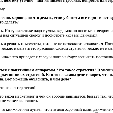
ы, поэтому уточню – мы начинаем с удобных вопросов или се
му.
нечно, хорошо, но что делать, если у бизнеса все горит и нет
то делать?
ь. Но тушить тоже надо с умом, ведь можно носиться с ведром и 
ся над ситуацией сверху и посмотреть куда мы движемся.
ть и решить те моменты, которые не позволяют развиваться. Пос
, можно называть это красивым словом стратегия, можно не назыв
наче это приведет к хаосу и пожары будут возникать постоянно, т
ться с понятийным аппаратом. Что такое стратегия? В учебни
кетинговых стратегий. Кто-то на самом деле говорит, что ма
на. Вот можешь объяснить, в чем дело?
тинговая стратегия?
о такой маркетолог и чем он вообще занимается. Бывает так, что
н не может выполнить.
что-то книжное или думает, что это долгосрочный план, движение