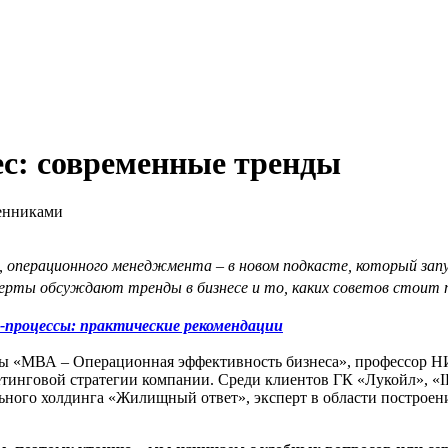
ес: современные тренды
венниками
 операционного менеджмента – в новом подкасте, который зап
ерты обсуждают тренды в бизнесе и то, каких советов стоит п
с-процессы: практические рекомендации
мы «МВА – Операционная эффективность бизнеса», профессор Н
инговой стратегии компании. Среди клиентов ГК «Лукойл», «I
ьного холдинга «Жилищный ответ», эксперт в области построен