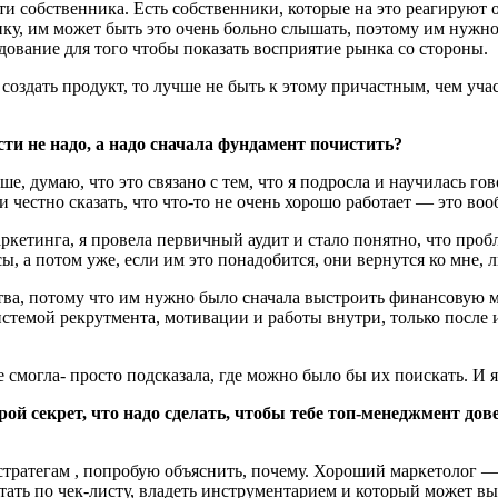
ти собственника. Есть собственники, которые на это реагируют оч
ёнку, им может быть это очень больно слышать, поэтому им нужн
ование для того чтобы показать восприятие рынка со стороны.
создать продукт, то лучше не быть к этому причастным, чем учас
ти не надо, а надо сначала фундамент почистить?
льше, думаю, что это связано с тем, что я подросла и научилась 
 и честно сказать, что что-то не очень хорошо работает — это во
ркетинга, я провела первичный аудит и стало понятно, что пробл
ы, а потом уже, если им это понадобится, они вернутся ко мне, 
ства, потому что им нужно было сначала выстроить финансовую мо
стемой рекрутмента, мотивации и работы внутри, только после 
 не смогла- просто подсказала, где можно было бы их поискать. И
рой секрет, что надо сделать, чтобы тебе топ-менеджмент до
стратегам , попробую объяснить, почему. Хороший маркетолог —
отать по чек-листу, владеть инструментарием и который может в