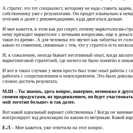
А стратег, это тот специалист, которому не надо ставить задачи
собственнику уже с результатами. Он придет изначально к нему
итогами и далее с рекомендациями, куда двигаться дальше.
И мне кажется, в этом как раз секрет, почему маркетологам-стр
нему приходит маркетолог с вечными вопросами, еще и деньги пр
такое-то время». А для человека это звучит как таблетка от гол
какие-то сомнения, связанные с тем, что у стратеги есть неско
И, к сожалению, иногда бывает негативный опыт, когда заплати
маркетинговой стратегией, где ничего не было понятно и никак
И вот в таких случаях у меня просто был тоже опыт работы с 
работать с сопротивлением и невосприятием. Это было довольно
сложно достичь результата.
М.Ш
– Ты знаешь, здесь вопрос, наверное, немножко в друг
своими продуктами, их продвижением, он будет участвовать
мой логотип больше» и так далее.
Вот какой идеальный вариант собственника ? Когда он занима
контролирует ход реализации по каким-то метрикам. Какой ва
Е.Л
– Мне кажется, уже ответили на этот вопрос.