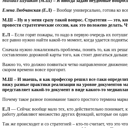
Михаил Шушкин (М.Ш)
– Я иногда задаю неудобные вопрос
Елена Любчанская (Е.Л)
– Вообще универсально, готова ко все
М.Ш
– Ну и у меня сразу такой вопрос. Стратегия — это, ко
провести стратегические сессии, как это положено делать. Ч
Е.Л
– Если горят пожары, то надо в первую очередь их потушит
все равно нужно найти какой-то момент, когда удается поднять
Сначала нужно локализовать проблемы, понять то, как их реша
составлению дорожной карты того, как стоит двигаться дальше
Важно то, что должно появиться четко направленное движение, и
скором времени вовсе прогорит.
М.Ш
– И знаешь, я как профессор решил все-таки определи
вижу разные практики реализации на уровне документов мар
представляет какой-то документ в виде какого-то медиапла
Почему такое разное понимание такого простого термина марке
Е.Л
— Сейчас вообще мало тех, кто действительно понимает, кт
работу добавляют множество других функций, которые он оди
Так же происходит и со стратегией – кто-то считает, что это 