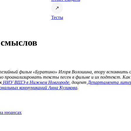
Тесты
и смыслов
езийный фильм «Буратино» Игоря Волошина, впору вспомнить о
о проанализировать тексты песен в фильме и их подтекст. Как 
к
НИУ ВШЭ в Нижнем Новгороде
, доцент
Департамента литер
ональных коммуникаций
Анна Куликова
.
на нюансах