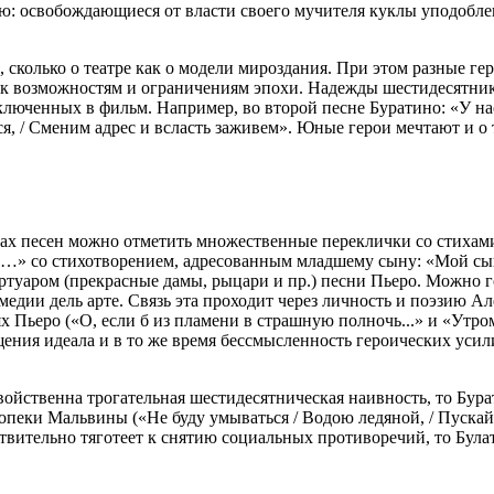
ю: освобождающиеся от власти своего мучителя куклы уподобле
в, сколько о театре как о модели мироздания. При этом разные г
 возможностям и ограничениям эпохи. Надежды шестидесятник
люченных в фильм. Например, во второй песне Буратино: «У нас бу
ься, / Сменим адрес и всласть заживем». Юные герои мечтают и о
кстах песен можно отметить множественные переклички со стих
ву…» со стихотворением, адресованным младшему сыну: «Мой сын,
туаром (прекрасные дамы, рыцари и пр.) песни Пьеро. Можно го
едии дель арте. Связь эта проходит через личность и поэзию А
х Пьеро («О, если б из пламени в страшную полночь...» и «Утро
ия идеала и в то же время бессмысленность героических усили
войственна трогательная шестидесятническая наивность, то Бур
 опеки Мальвины («Не буду умываться / Водою ледяной, / Пускай 
вительно тяготеет к снятию социальных противоречий, то Булат