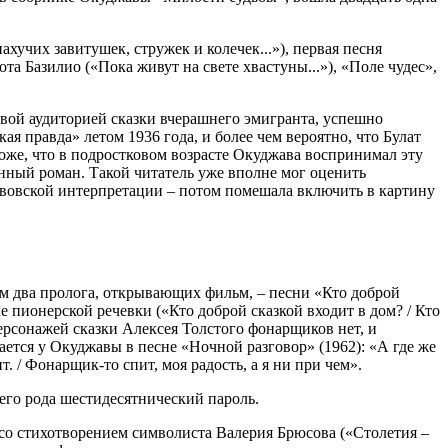
хучих завитушек, стружек и колечек...»), первая песня
ота Базилио («Пока живут на свете хвастуны...»), «Поле чудес»,
вой аудиторией сказки вчерашнего эмигранта, успешно
я правда» летом 1936 года, и более чем вероятно, что Булат
оже, что в подростковом возрасте Окуджава воспринимал эту
енный роман. Такой читатель уже вполне мог оценить
жавовской интерпретации – потом помешала включить в картину
ем два пролога, открывающих фильм, – песни «Кто доброй
 пионерской речевки («Кто доброй сказкой входит в дом? / Кто
ерсонажей сказки Алексея Толстого фонарщиков нет, и
ется у Окуджавы в песне «Ночной разговор» (1962): «А где же
. / Фонарщик-то спит, моя радость, а я ни при чем».
оего рода шестидесятнический пароль.
 со стихотворением символиста Валерия Брюсова («Столетия –