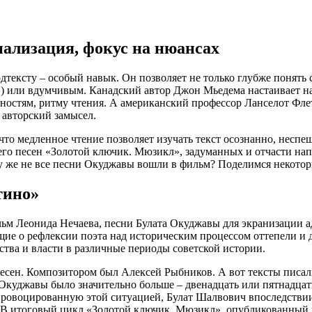
нализация, фокус на нюансах
дтексту – особый навык. Он позволяет не только глубже понять 
g») или вдумчивым. Канадский автор Джон Мьедема настаивает н
ностям, ритму чтения. А американский профессор Ланселот Флет
 авторский замысел.
что медленное чтение позволяет изучать текст осознанно, неспе
 его песен «Золотой ключик. Мюзикл», задуманных и отчасти н
му же не все песни Окуджавы вошли в фильм? Поделимся некото
тино»
ильм Леонида Нечаева, песни Булата Окуджавы для экранизации а
ющие о рефлексии поэта над историческим процессом оттепели и
ва и власти в различные периоды советской истории.
сен. Композитором был Алексей Рыбников. А вот тексты писали
 Окуджавы было значительно больше – двенадцать или пятнадцать
провоцированную этой ситуацией, Булат Шалвович впоследствии 
 В итоговый цикл «Золотой ключик. Мюзикл», опубликованный 