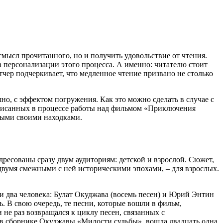
смысл прочитанного, но и получить удовольствие от чтения.
а персонализации этого процесса. А именно: читателю стоит
чер подчеркивает, что медленное чтение призвано не столько
шно, с эффектом погружения. Как это можно сделать в случае с
аписанных в процессе работы над фильмом «Приключения
рыми своими находками.
дресованы сразу двум аудиториям: детской и взрослой. Сюжет,
 двумя смежными с ней историческими эпохами, – для взрослых.
 два человека: Булат Окуджава (восемь песен) и Юрий Энтин
. В свою очередь, те песни, которые вошли в фильм,
не раз возвращался к циклу песен, связанных с
в сборнике Окуджавы «Милости судьбы», вошла двадцать одна