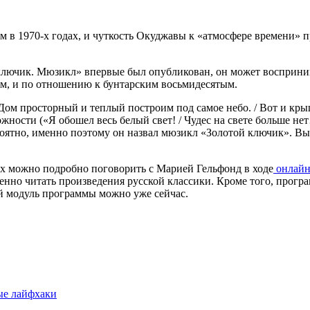
 в 1970-х годах, и чуткость Окуджавы к «атмосфере времени» п
 ключик. Мюзикл» впервые был опубликован, он может восприни
м, и по отношению к бунтарским восьмидесятым.
ом просторный и теплый построим под самое небо. / Вот и крыша
можности («Я обошел весь белый свет! / Чудес на свете больше 
оятно, именно поэтому он назвал мюзикл «Золотой ключик». В
ах можно подробно поговорить с Марией Гельфонд в ходе
онлайн
енно читать произведения русской классики. Кроме того, прог
й модуль программы можно уже сейчас.
ые лайфхаки