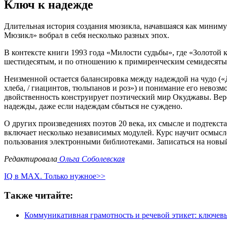
Ключ к надежде
Длительная история создания мюзикла, начавшаяся как минимум
Мюзикл» вобрал в себя несколько разных эпох.
В контексте книги 1993 года «Милости судьбы», где «Золотой
шестидесятым, и по отношению к примиренческим семидесяты
Неизменной остается балансировка между надеждой на чудо («Д
хлеба, / гиацинтов, тюльпанов и роз») и понимание его невоз
двойственность конструирует поэтический мир Окуджавы. Вер
надежды, даже если надеждам сбыться не суждено.
О других произведениях поэтов 20 века, их смысле и подтекст
включает несколько независимых модулей. Курс научит осмысл
пользования электронными библиотеками. Записаться на новы
Редактировала
Ольга Соболевская
IQ в MAX. Только нужное>>
Также читайте:
Коммуникативная грамотность и речевой этикет: ключев