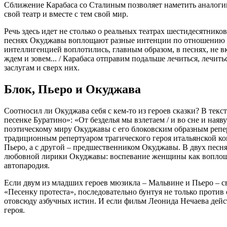
Сближение Карабаса со Сталиным позволяет наметить аналоги
свой театр и вместе с тем свой мир.
Речь здесь идет не столько о реальных театрах шестидесятнико
песнях Окуджавы воплощают разные интенции по отношению к
интеллигенцией воплотились, главным образом, в песнях, не вк
ждем и зовем... / Карабаса отправим подальше лечиться, лечит
заслугам и сверх них.
Блок, Пьеро и Окуджава
Соотносил ли Окуджава себя с кем-то из героев сказки? В те
песенке Буратино»: «От безделья мы взлетаем / и во сне и ная
поэтическому миру Окуджавы с его блоковским образным репер
традиционным репертуаром трагического героя итальянской ком
Пьеро, а с другой – предшественником Окуджавы. В двух песня
любовной лирики Окуджавы: воспевание женщины как воплощен
автопародия.
Если двум из младших героев мюзикла – Мальвине и Пьеро – с
«Песенку протеста», последовательно бунтуя не только против
отовсюду азбучных истин. И если фильм Леонида Нечаева дейст
героя.