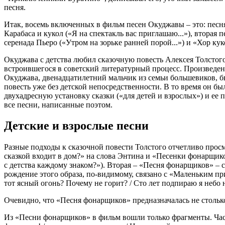
песня.
Итак, восемь включенных в фильм песен Окуджавы – это: песня
Карабаса и кукол («Я на спектакль вас приглашаю...»), вторая 
серенада Пьеро («Утром на зорьке ранней порой...») и «Хор кук
Окуджава с детства любил сказочную повесть Алексея Толстог
встроившегося в советский литературный процесс. Произведение
Окуджава, двенадцатилетний мальчик из семьи большевиков, б
повесть уже без детской непосредственности. В то время он 
двухадресную установку сказки («для детей и взрослых») и е
все песни, написанные поэтом.
Детские и взрослые песни
Разные подходы к сказочной повести Толстого отчетливо прос
сказкой входит в дом?» на слова Энтина и «Песенки фонарщико
с детства каждому знаком?»). Вторая – «Песня фонарщиков» –
рождение этого образа, по-видимому, связано с «Маленьким п
тот ясный огонь? Почему не горит? / Сто лет подпираю я небо н
Очевидно, что «Песня фонарщиков» предназначалась не столько
Из «Песни фонарщиков» в фильм вошли только фрагменты. Част