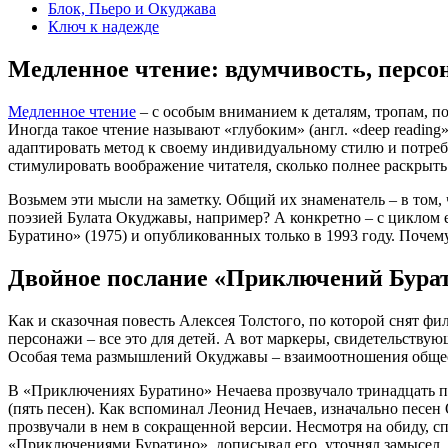
Блок, Пьеро и Окуджава
Ключ к надежде
Медленное чтение: вдумчивость, персо
Медленное чтение
– с особым вниманием к деталям, тропам, по
Иногда такое чтение называют «глубоким» (англ. «deep readin
адаптировать метод к своему индивидуальному стилю и потреб
стимулировать воображение читателя, сколько полнее раскрыть
Возьмем эти мысли на заметку. Общий их знаменатель – в том, 
поэзией Булата Окуджавы, например? А конкретно – с циклом
Буратино» (1975) и опубликованных только в 1993 году. Поче
Двойное послание «Приключений Бура
Как и сказочная повесть Алексея Толстого, по которой снят ф
персонажи – все это для детей. А вот маркеры, свидетельству
Особая тема размышлений Окуджавы – взаимоотношения общест
В «Приключениях Буратино» Нечаева прозвучало тринадцать пе
(пять песен). Как вспоминал Леонид Нечаев, изначально песен
прозвучали в нем в сокращенной версии. Несмотря на обиду, с
«Приключениями Буратино», дописывал его, уточнял замысел.