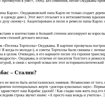
, / протянутой в уме!», 1906). Без сомнения, песни Окуджавы пр
пы Карло». Окуджавовский папа Карло не только создает деревян
у и одежду дам»). Этот жест отсылает и к ветхозаветному вдыха
 и духу своему»). Акцентировано в песне и ремесло папы Карло
стами и контекстами в большей степени апеллируют ко взрослы
нем стихией детского веселья.
 «Песенка Тортиллы» Окуджавы. В картине прозвучала построен
но / Я когда-то молода»), и советы Тортиллы были связаны с ли
 в целом. Очевидно, в его варианте песни эта героиня трансли
удрости». Окуджава, в отличие от писателя Толстого и режиссе
урой, в связи с которой осмыслен этот историкополитический о
бас – Сталин?
го не могло быть антисталинских намеков. Независимо от того,
иятии потенциальных жертв «доктора кукольных наук». Первые н
дравствует наш Карабас удалой! / Как сладко нам жить под его 
оследняя строка звучит иначе: «А просто наш вождь и учитель».