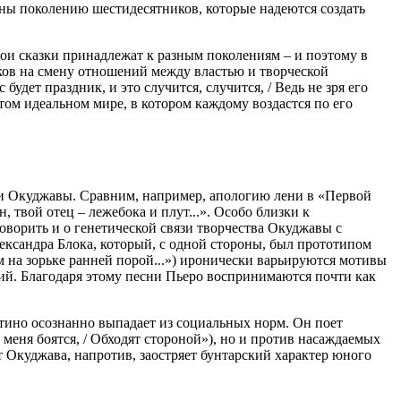
ны поколению шестидесятников, которые надеются создать
ерои сказки принадлежат к разным поколениям – и поэтому в
ов на смену отношений между властью и творческой
дет праздник, и это случится, случится, / Ведь не зря его
 том идеальном мире, в котором каждому воздастся по его
ами Окуджавы. Сравним, например, апологию лени в «Первой
 твой отец – лежебока и плут...». Особо близки к
ворить и о генетической связи творчества Окуджавы с
лександра Блока, который, с одной стороны, был прототипом
м на зорьке ранней порой...») иронически варьируются мотивы
й. Благодаря этому песни Пьеро воспринимаются почти как
атино осознанно выпадает из социальных норм. Он поет
меня боятся, / Обходят стороной»), но и против насаждаемых
 Окуджава, напротив, заостряет бунтарский характер юного