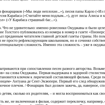
 фонарщиков («Мы люди неплохие...»), песня папы Карло («Из па
песня Карабаса («Считайте меня подлым...»), дуэт лисы Алисы и к
ол» («У Карабаса страшный бас...»).
о. Что не удивительно: именно ровесники Окуджавы и были целе
 Толстого публиковалось из номера в номер в газете «Пионерска
ыл преданным читателем главной детской газеты страны. Но пох
был не просто рефлексирующим школьником, но и сочинял собств
е потенциальную сложность. Именно эта сложность – уже в окуд
матриваются при сопоставлении песен разного авторства. Возьм
в» на слова Окуджавы. Первая выдержана в задорной стилистике
 становится ключом к лирической составляющей фильма. Среди п
ринцем» Антуана де Сент-Экзюпери. Первый его след обнаружива
очное плечом. / Фонарщик был должен зажечь, да, наверное, спит
 детям, сколько их родителям, – и могла восприниматься как св
ь же, не включенная в фильм, содержит перекличку, например,