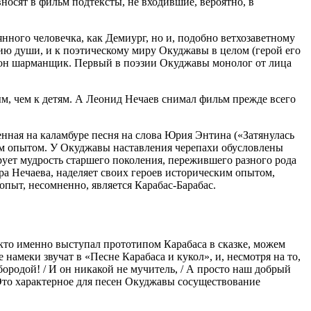
ивносят в фильм подтексты, не входившие, вероятно, в
ного человечка, как Демиург, но и, подобно ветхозаветному
нию души, и к поэтическому миру Окуджавы в целом (герой его
: он шарманщик. Первый в поэзии Окуджавы монолог от лица
м, чем к детям. А Леонид Нечаев снимал фильм прежде всего
ная на каламбуре песня на слова Юрия Энтина («Затянулась
чным опытом. У Окуджавы наставления черепахи обусловлены
рует мудрость старшего поколения, пережившего разного рода
ра Нечаева, наделяет своих героев историческим опытом,
пыт, несомненно, является Карабас-Барабас.
 кто именно выступал прототипом Карабаса в сказке, можем
амеки звучат в «Песне Карабаса и кукол», и, несмотря на то,
бородой! / И он никакой не мучитель, / А просто наш добрый
 Это характерное для песен Окуджавы сосуществование