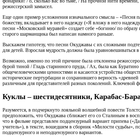
фонарики! / о, сколько вас во тьме, / На прочной нити времени
режиссерский замысел.
Еще один пример усложнения изначального смысла – «Песня па
божеству, вкладывает в него надежду («Я вложу в него надежд
песни «Московский муравей» создает себе «богиню/ по образу
старого шарманщика был написан намного раньше.
Выскажем гипотезу, что песни Окуджавы с их сложными подтек
для детей. Взрослая мудрость должна была уравновешиваться в 
Возможно, именно по этой причине была отклонена режиссером
бурой тиной / Гладь старинного пруда, / Ах, была как Бурати
общечеловеческими ценностями и касаются устройства общества
исторические пертурбации и сохранившего верность «древней м
различным для представителей разных поколений. Ключевой фиг
Куклы – шестидесятники, Карабас-Бара
Разумеется, в подчеркнуто лояльной волшебной повести Толсто
предположить, что Окуджава сближает его со Сталиным в воспр
что в фильме представлен подцензурный вариант припева («Да з
учитель»), в тексте, вошедшем в сборник «Милости судьбы», п
подцензурного и неподцензурного вариантов.