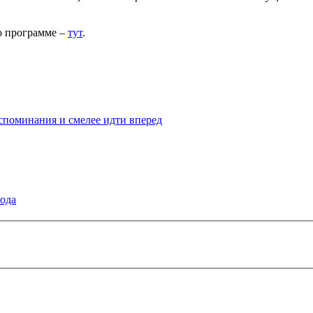
о программе –
тут
.
споминания и смелее идти вперед
года