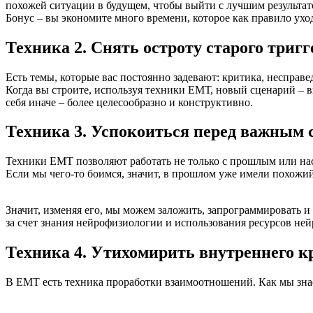
похожей ситуации в будущем, чтобы выйти с лучшим результат
Бонус – вы экономите много времени, которое как правило ух
Техника 2. Снять остроту старого тригг
Есть темы, которые вас постоянно задевают: критика, несправе
Когда вы строите, используя техники ЕМТ, новый сценарий – вы
себя иначе – более целесообразно и конструктивно.
Техника 3. Успокоиться перед важным
Техники ЕМТ позволяют работать не только с прошлым или на
Если мы чего-то боимся, значит, в прошлом уже имели похожи
Значит, изменяя его, мы можем заложить, запрограммировать и
за счет знания нейрофизиологии и использования ресурсов не
Техника 4. Утихомирить внутреннего к
В ЕМТ есть техника проработки взаимоотношений. Как мы знае