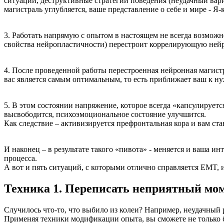
ситуации, деструктивные стратегии поведения (неудачный вари
магистраль углубляется, ваше представление о себе и мире - Я
3. Работать напрямую с опытом в настоящем не всегда возможно
свойства нейропластичности) перестроит коррелирующую нейр
4. После проведенной работы перестроенная нейронная магистр
вас является самым оптимальным, то есть приближает ваш к ну
5. В этом состоянии напряжение, которое всегда «капсулирует
высвободится, психоэмоциональное состояние улучшится.
Как следствие – активизируется префронтальная кора и вам ста
И наконец – в результате такого «пивота» - меняется и ваша ин
процесса.
А вот и пять ситуаций, с которыми отлично справляется EMT, 
Техника 1. Переписать неприятный мо
Случилось что-то, что выбило из колеи? Например, неудачный 
Применяя техники модификации опыта, вы сможете не только бы