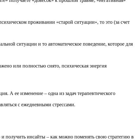
ате» получаете «довесок» к прошлой травме, «негативная»
 психическом проживании «старой ситуации», то это (за счет
альной ситуации и то автоматическое поведение, которое для
нижено или полностью снято, психическая энергия
ция. А ее изменение – одна из задач терапевтического
равляться с ежедневными стрессами.
о и получить инсайты – как можно поменять свою стратегию в