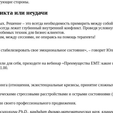
тующие стороны.
икта или неудачи
ых. Решение – это всегда необходимость примирить между собо
и всегда лежит глубинный внутренний конфликт. Проведя услов
юбимых техник для бизнес-клиентов.
сам, между сессиями, не опираясь на помощь терапевта!
 стабилизировать свое эмоциональное состояние», – говорит Юл
или для себя, приходите на вебинар «Преимущества ЕМТ: какие
1.00.
чинга (отношения, экзистенциальные кризисы, принятие сложны
атическими стрессовыми расстройствами и острыми состояниями 
ии своего профессионального продвижения.
сихологии Ph.D., кандидат физико-математических наук, клинич