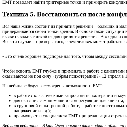
ЕМТ позволяет найти триггерные точки и примирить конфлик
Техника 5. Восстановиться после конфл
Вся наша жизнь состоит из принятия решений – больших и мал
придерживается своей точки зрения. В основе такой ситуаци
выявить важные инсайты для принятия решения. Это одна из л
Все эти случаи – примеры того, с чем человек может работать 
«Это очень хорошее подспорье для того, чтобы между сессиями
Чтобы освоить EMT глубже и применять в работе с клиентами 
оказываются не под силу «зубрам психотерапии?» 12 апреля в 1
На вебинаре будут рассмотрены возможности ЕМТ:
в работе с классическими запросами психотерапии и коу
для оказания самопомощи и саморегуляции для клиента;
в групповой и экстренной работе, в работе с посттравм
напряжение и т.д.);
преимущества специалиста ЕМТ при реализации стратег
Ведущая вебинара – Юлия Орли, доктор философии в области п