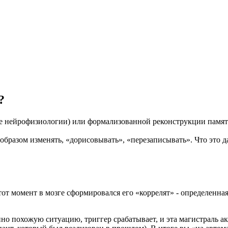
?
е нейрофизиологии) или формализованной реконструкции памяти
бразом изменять, «дорисовывать», «перезаписывать». Что это д
тот момент в мозге сформировался его «коррелят» - определенна
йно похожую ситуацию, триггер срабатывает, и эта магистраль а