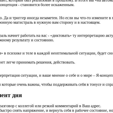
ант, который был реализован в прошлом). В итоге вы «на автом
-концепция - становится более искаженным.
. Да и триггер иногда незаметен. Но если вы что-то измените в
онную магистраль в нужную вам сторону и в настоящем.
аль начнет работать на вас - «диктовать» ту интерпретацию акту
жному результату и состоянию.
ся» в психике и теле в каждой неоптимальной ситуации, будет с
нет легче принимать решения, действовать.
терпретация ситуации, и ваше мнение о себе и о мире – Я-концеп
и которые очень важны, чтобы поддерживать себя в тонусе и сп
мент дня
разговор с коллегой или резкий комментарий в Ваш адрес.
стро снять напряжение, и вернуть себя в рабочее состояние, н