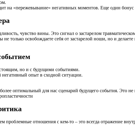
ом.
одит на «пережевывание» негативных моментов. Еще один бонус 
ера
дливость, чувство вины. Это сигнал о застарелом травматическо
 не только освобождаете себя от застарелой ноши, но и делаете
 событием
стоящим, но и с будущими событиями.
й негативный опыт в сходной ситуации.
 более оптимальный для нас сценарий будущего события. Это не
йропластичности
ритика
м проблемные отношения с кем-то – это всегда отражение внутр