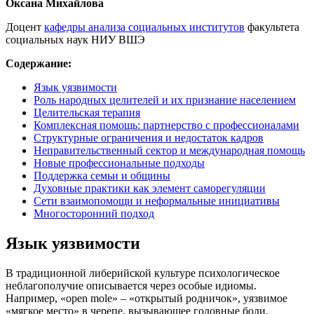
Оксана Михайлова
Доцент
кафедры анализа социальных институтов
факультета
социальных наук НИУ ВШЭ
Содержание:
Язык уязвимости
Роль народных целителей и их признание населением
Целительская терапия
Комплексная помощь: партнерство с профессионалами
Структурные ограничения и недостаток кадров
Неправительственный сектор и международная помощь
Новые профессиональные подходы
Поддержка семьи и общины
Духовные практики как элемент саморегуляции
Сети взаимопомощи и неформальные инициативы
Многосторонний подход
Язык уязвимости
В традиционной либерийской культуре психологическое
неблагополучие описывается через особые идиомы.
Например, «open mole» – «открытый родничок», уязвимое
«мягкое место» в черепе, вызывающее головные боли,