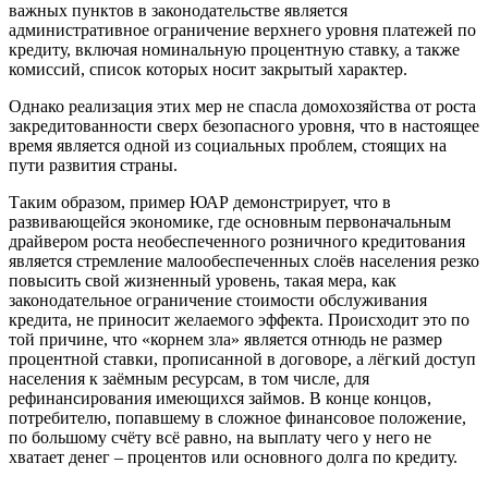
важных пунктов в законодательстве является
административное ограничение верхнего уровня платежей по
кредиту, включая номинальную процентную ставку, а также
комиссий, список которых носит закрытый характер.
Однако реализация этих мер не спасла домохозяйства от роста
закредитованности сверх безопасного уровня, что в настоящее
время является одной из социальных проблем, стоящих на
пути развития страны.
Таким образом, пример ЮАР демонстрирует, что в
развивающейся экономике, где основным первоначальным
драйвером роста необеспеченного розничного кредитования
является стремление малообеспеченных слоёв населения резко
повысить свой жизненный уровень, такая мера, как
законодательное ограничение стоимости обслуживания
кредита, не приносит желаемого эффекта. Происходит это по
той причине, что «корнем зла» является отнюдь не размер
процентной ставки, прописанной в договоре, а лёгкий доступ
населения к заёмным ресурсам, в том числе, для
рефинансирования имеющихся займов. В конце концов,
потребителю, попавшему в сложное финансовое положение,
по большому счёту всё равно, на выплату чего у него не
хватает денег – процентов или основного долга по кредиту.