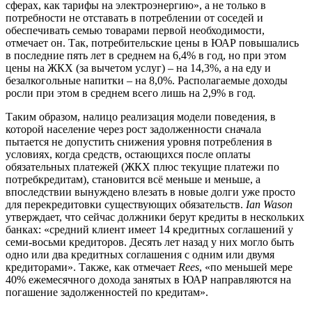
сферах, как тарифы на электроэнергию», а не только в
потребности не отставать в потреблении от соседей и
обеспечивать семью товарами первой необходимости,
отмечает он. Так, потребительские цены в ЮАР повышались
в последние пять лет в среднем на 6,4% в год, но при этом
цены на ЖКХ (за вычетом услуг) – на 14,3%, а на еду и
безалкогольные напитки – на 8,0%. Располагаемые доходы
росли при этом в среднем всего лишь на 2,9% в год.
Таким образом, налицо реализация модели поведения, в
которой население через рост задолженности сначала
пытается не допустить снижения уровня потребления в
условиях, когда средств, остающихся после оплаты
обязательных платежей (ЖКХ плюс текущие платежи по
потребкредитам), становится всё меньше и меньше, а
впоследствии вынуждено влезать в новые долги уже просто
для перекредитовки существующих обязательств.
Ian Wason
утверждает, что сейчас должники берут кредиты в нескольких
банках: «средний клиент имеет 14 кредитных соглашений у
семи-восьми кредиторов. Десять лет назад у них могло быть
одно или два кредитных соглашения с одним или двумя
кредиторами». Также, как отмечает
Rees
, «по меньшей мере
40% ежемесячного дохода занятых в ЮАР направляются на
погашение задолженностей по кредитам».