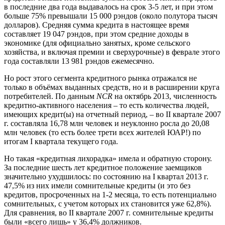
в последние два года выдавалось на срок 3-5 лет, и при этом
больше 75% превышали 15 000 рэндов (около полутора тысяч
долларов). Средняя сумма кредита в настоящее время
составляет 19 047 рэндов, при этом средние доходы в
экономике (для официально занятых, кроме сельского
хозяйства, и включая премии и сверхурочные) в феврале этого
года составляли 13 981 рэндов ежемесячно.
Но рост этого сегмента кредитного рынка отражался не
только в объёмах выданных средств, но и в расширении круга
потребителей. По данным
NCR
на октябрь 2013, численность
кредитно-активного населения – то есть количества людей,
имеющих кредит(ы) на отчетный период, – во
II
квартале 2007
г. составляла 16,78 млн человек и неуклонно росла до 20,08
млн человек (то есть более трети всех жителей ЮАР!) по
итогам
I
квартала текущего года.
Но такая «кредитная лихорадка» имела и обратную сторону.
За последние шесть лет кредитное положение заемщиков
значительно ухудшилось: по состоянию на
I
квартал 2013 г.
47,5% из них имели сомнительные кредиты (и это без
кредитов, просроченных на 1-2 месяца, то есть потенциально
сомнительных, с учетом которых их становится уже 62,8%).
Для сравнения, во
II
квартале 2007 г. сомнительные кредиты
были «всего лишь» у 36,4% должников.