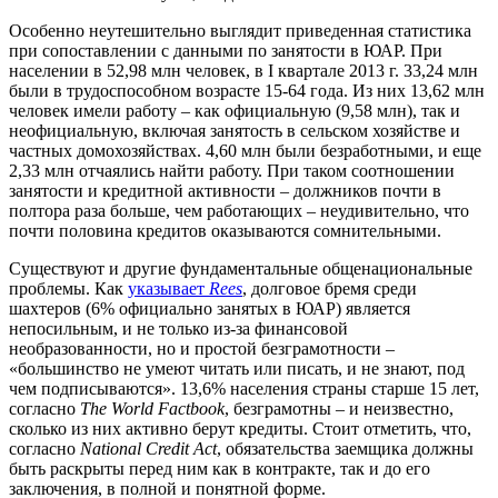
Особенно неутешительно выглядит приведенная статистика
при сопоставлении с данными по занятости в ЮАР. При
населении в 52,98 млн человек, в
I
квартале 2013 г. 33,24 млн
были в трудоспособном возрасте 15-64 года. Из них 13,62 млн
человек имели работу – как официальную (9,58 млн), так и
неофициальную, включая занятость в сельском хозяйстве и
частных домохозяйствах. 4,60 млн были безработными, и еще
2,33 млн отчаялись найти работу. При таком соотношении
занятости и кредитной активности – должников почти в
полтора раза больше, чем работающих – неудивительно, что
почти половина кредитов оказываются сомнительными.
Существуют и другие фундаментальные общенациональные
проблемы. Как
указывает
Rees
, долговое бремя среди
шахтеров (6% официально занятых в ЮАР) является
непосильным, и не только из-за финансовой
необразованности, но и простой безграмотности –
«большинство не умеют читать или писать, и не знают, под
чем подписываются». 13,6% населения страны старше 15 лет,
согласно
The World Factbook
, безграмотны – и неизвестно,
сколько из них активно берут кредиты. Стоит отметить, что,
согласно
National Credit Act
, обязательства заемщика должны
быть раскрыты перед ним как в контракте, так и до его
заключения, в полной и понятной форме.