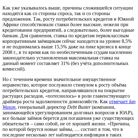
Как уже указывалось выше, причины сложившейся ситуации
находятся как со стороны спроса, так и со стороны
предложения. Так, росту потребительских кредитов в Южной
Африке способствовали ставки более высокие, нежели при
кредитовании предприятий, а следовательно, более выгодные
банкам. Для сравнения, ставка по кредитам первоклассным
корпоративным заёмщикам сейчас находится на уровне 8,5%
и не поднималась выше 15,5% даже на пике кризиса в конце
2008 г., в то время как по необеспеченным ссудам населению
законодательно установленная максимальная ставка на
данный момент составляет 31% (без учёта дополнительных
комиссий).
Но с течением времени значительное имущественное
неравенство, которое послужило стимулом к росту объёма
потребительских кредитов, направлявшихся на покрытие
растущих расходов, «потеснилось» в роли главенствующего
драйвера роста задолженности домохозяйств. Как
отмечает
Ian
Wason
, генеральный директор
Debt Buster
(компании,
занимающейся урегулированием долговых вопросов в ЮАР),
все больше займов берется для погашения уже существующих
обязательств – само собой, не от хорошей жизни. «Причина,
по которой берутся новые займы, … состоит в том, что в
последние несколько лет наблюдается инфляция в таких