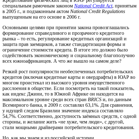
Кредитование физических лиц в ЮАР регулируется
специальным рамочным законом
National Credit Act
, принятым
в 2005 г., и подзаконным актом
National Credit Regulations
выпущенным на его основе в 2006 г.
Основными целями при принятии закона провозглашались
формирование справедливого и прозрачного кредитного
рынка – то есть, регулирование кредитных организаций и
защита прав заемщиков, а также стандартизация формы и
ограничение стоимости кредита. В итоге это должно было
содействовать экономическому и социальному благополучию
всех южноафриканцев. А что же вышло на самом деле?
Резкий рост популярности необеспеченных потребительских
кредитов (включая кредитные карты и овердрафты) в ЮАР во
многом проистекал из высокого уровня имущественного
расслоения в обществе. Если посмотреть на такой показатель,
как индекс Джини, то в Южной Африке он находится на
максимальном уровне среди всех стран
BRICS
и, по данным
Всемирного банка, в 2009 г. составлял 63,1%. Для сравнения,
у идущей следом Бразилии значение индекса составляло
54,7%. Соответственно, доступность заёмных средств, с одной
стороны, и желание жить «не хуже, чем люди», с другой,
стали мощными драйверами потребительского кредитования.
Но, как мы знаем и из российской истории,