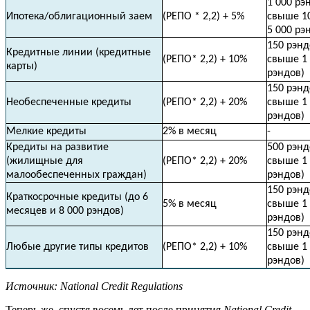
1 000 рэ
Ипотека/облигационный заем
(РЕПО * 2,2) + 5%
свыше 10
5 000 рэ
150 рэнд
Кредитные линии (кредитные
(РЕПО* 2,2) + 10%
свыше 1 
карты)
рэндов)
150 рэнд
Необеспеченные кредиты
(РЕПО* 2,2) + 20%
свыше 1 
рэндов)
Мелкие кредиты
2% в месяц
-
Кредиты на развитие
500 рэнд
(жилищные для
(РЕПО* 2,2) + 20%
свыше 1 
малообеспеченных граждан)
рэндов)
150 рэнд
Краткосрочные кредиты (до 6
5% в месяц
свыше 1 
месяцев и 8 000 рэндов)
рэндов)
150 рэнд
Любые другие типы кредитов
(РЕПО* 2,2) + 10%
свыше 1 
рэндов)
Источник: National Credit Regulations
Теперь же, спустя восемь лет после принятия
National Credit