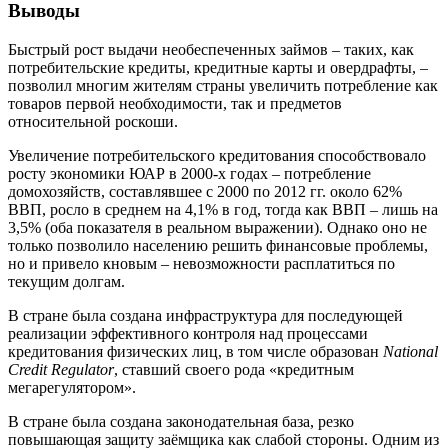
Выводы
Быстрый рост выдачи необеспеченных займов – таких, как
потребительские кредиты, кредитные карты и овердрафты, –
позволил многим жителям страны увеличить потребление как
товаров первой необходимости, так и предметов
относительной роскоши.
Увеличение потребительского кредитования способствовало
росту экономики ЮАР в 2000-х годах – потребление
домохозяйств, составлявшее с 2000 по 2012 гг. около 62%
ВВП, росло в среднем на 4,1% в год, тогда как ВВП – лишь на
3,5% (оба показателя в реальном выражении). Однако оно не
только позволило населению решить финансовые проблемы,
но и привело кновым – невозможности расплатиться по
текущим долгам.
В стране была создана инфраструктура для последующей
реализации эффективного контроля над процессами
кредитования физических лиц, в том числе образован
National
Credit Regulator
, ставший своего рода «кредитным
мегарегулятором».
В стране была создана законодательная база, резко
повышающая защиту заёмщика как слабой стороны. Одним из