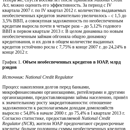
Act
, можно оценить его эффективность. За период с
IV
квартала 2007 г. по
IV
квартал 2012 г. количество выдаваемых
необеспеченных кредитов значительно увеличилось – с 1,5 до
3,5% ВВП, а совокупная задолженность по необеспеченным
кредитам выросла почти в четыре раза – до 5,12% годового
ВВП в первом квартале 2013 г. В целом динамика по новым
необеспеченным займам обгоняла общую динамику
кредитования, и их доля в общем количестве выданных
кредитов устойчиво росла с 7,75% в конце 2007 г. до 24,24% в
конце 2012 г.
График 1.
Объем необеспеченных кредитов в ЮАР, млрд
рэндов
Источник: National Credit Regulator
Процесс накопления долгов перед банками,
микрофинансовыми организациями, ритейлерами и другими
организациями, предоставляющими займы населению, привёл
к значительному росту закредитованности: отношение
задолженности к располагаемым доходам домохозяйств
выросло с 54,8% в начале 2000 г. до 75,4% в
I
квартале 2013 г.
Согласно статистике, предоставляемой
National Credit
Regulator
(
NCR
)
, жители ЮАР предпочитают среднесрочные
кредиты: больше половины суммы необеспеченных кредитов