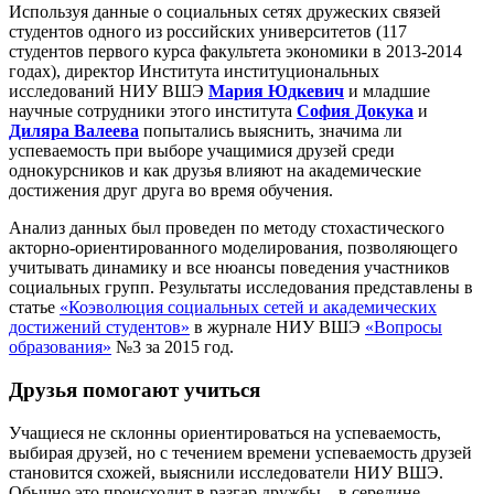
Используя данные о социальных сетях дружеских связей
студентов одного из российских университетов (117
студентов первого курса факультета экономики в 2013-2014
годах), директор Института институциональных
исследований НИУ ВШЭ
Мария Юдкевич
и младшие
научные сотрудники этого института
София Докука
и
Диляра Валеева
попытались выяснить, значима ли
успеваемость при выборе учащимися друзей среди
однокурсников и как друзья влияют на академические
достижения друг друга во время обучения.
Анализ данных был проведен по методу стохастического
акторно-ориентированного моделирования, позволяющего
учитывать динамику и все нюансы поведения участников
социальных групп. Результаты исследования представлены в
статье
«Коэволюция социальных сетей и академических
достижений студентов»
в журнале НИУ ВШЭ
«Вопросы
образования»
№3 за 2015 год.
Друзья помогают учиться
Учащиеся не склонны ориентироваться на успеваемость,
выбирая друзей, но с течением времени успеваемость друзей
становится схожей, выяснили исследователи НИУ ВШЭ.
Обычно это происходит в разгар дружбы – в середине