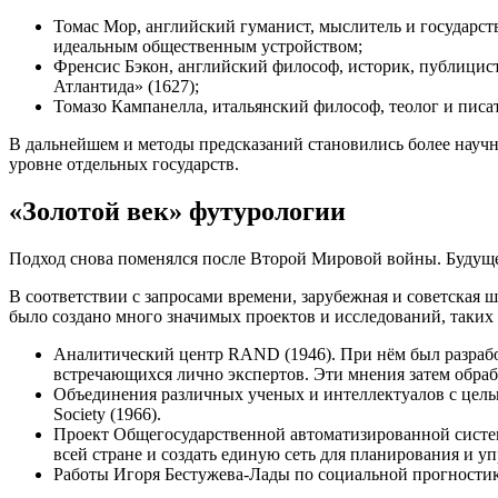
Томас Мор, английский гуманист, мыслитель и государст
идеальным общественным устройством;
Френсис Бэкон, английский философ, историк, публицист
Атлантида» (1627);
Томазо Кампанелла, итальянский философ, теолог и писа
В дальнейшем и методы предсказаний становились более науч
уровне отдельных государств.
«Золотой век» футурологии
Подход снова поменялся после Второй Мировой войны. Будуще
В соответствии с запросами времени, зарубежная и советская 
было создано много значимых проектов и исследований, таких 
Аналитический центр RAND (1946). При нём был разрабо
встречающихся лично экспертов. Эти мнения затем обра
Объединения различных ученых и интеллектуалов с цель
Society (1966).
Проект Общегосударственной автоматизированной систе
всей стране и создать единую сеть для планирования и у
Работы Игоря Бестужева-Лады по социальной прогностик