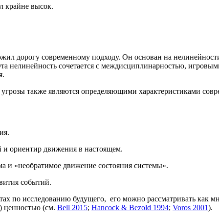
л крайне высок.
жил дорогу современному подходу. Он основан на нелинейности
Эта нелинейность сочетается с междисциплинарностью, игровы
я.
 угрозы также являются определяющими характеристиками совр
ия.
ий и ориентир движения в настоящем.
ма и «необратимое движение состояния системы».
звития событий.
тах по исследованию будущего, его можно рассматривать как м
) ценностью (см.
Bell 2015
;
Hancock & Bezold 1994
;
Voros 2001
).