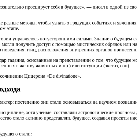
и сознательно проецирует себя в будущее», — писал в одной из 
е разные методы, чтобы узнать о грядущих событиях и явлениях
ом этапе.
тории управлялось потусторонними силами. Знание о будущем сч
 могли получить доступ с помощью мистических обрядов или на
из поведения птиц, расположения внутренних органов принесенн
 гадания, осно­ва­нные на пред­став­ле­нии о том, что буду­щее мож
е­сен­ных в жерт­ву живот­ных и пр.) или инту­и­ции (экс­таз, сон).
нении Цице­ро­на «De di­vi­na­tio­ne».
одхода
рактер: постепенно они стали основываться на научном познани
дисциплине, хотя ученые составляли астрологические прогнозы д
ество стало активно представлять будущее, создавая проекты и
будущего стали: