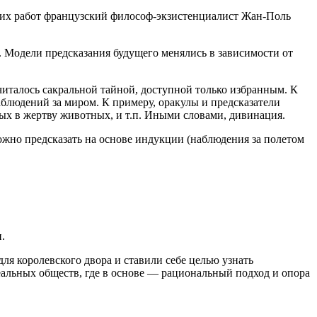
своих работ французский философ-экзистенциалист Жан-Поль
. Модели предсказания будущего менялись в зависимости от
италось сакральной тайной, доступной только избранным. К
блюдений за миром. К примеру, оракулы и предсказатели
ых в жертву животных, и т.п. Иными словами, дивинация.
­но пред­ска­зать на осно­ве индук­ции (наблюде­ния за поле­том
и.
ля королевского двора и ставили себе целью узнать
деальных обществ, где в основе — рациональный подход и опора