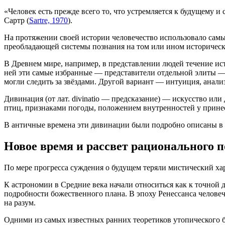
«Человек есть прежде всего то, что устремляется к будущему 
Сартр (
Sartre, 1970
).
На протяжении своей истории человечество использовало самы
преобладающей системы познания на том или ином историческ
В Древнем мире, например, в представлении людей течение ис
ней эти самые избранные — представители отдельной элиты —
могли следить за звёздами. Другой вариант — интуиция, анал
Дивинация (от лат. divinatio — предсказание) — искусство или дар
птиц, при­зна­ка­ми пого­ды, поло­же­ни­ем внут­рен­но­стей у при­н
В античные времена эти дивинации были подробно описаны в сочи
Новое время и рассвет рационального п
По мере прогресса суждения о будущем теряли мистический ха
К астрономии в Средние века начали относиться как к точной 
подробности божественного плана. В эпоху Ренессанса человеч
на разум.
Одними из самых известных ранних теоретиков утопического 