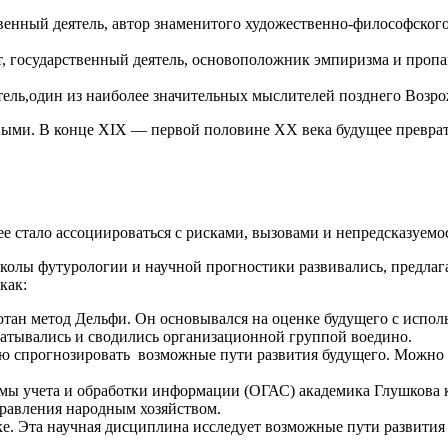
венный деятель, автор знаменитого художественно-философского
, государственный деятель, основоположник эмпиризма и пропа
тель,один из наиболее значительных мыслителей позднего Возрож
ными. В конце XIX — первой половине XX века будущее преврат
е стало ассоциироваться с рисками, вызовами и непредсказуем
школы футурологии и научной прогностики развивались, предлага
как:
тан метод Дельфи. Он основывался на оценке будущего с исполь
батывались и сводились организационной группой воедино.
ю спрогнозировать возможные пути развития будущего. Можно в
мы учета и обработки информации (ОГАС) академика Глушкова 
правления народным хозяйством.
е. Эта научная дисциплина исследует возможные пути развития