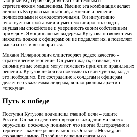
Мощный EQ героя соединяется с системным и
стратегическим мышлением. Именно эта комбинация делает
личность Кутузова масштабной, а мнение и решения –
полновесными и самодостаточными. Он интуитивно
чувствует настрой армии и умеет мотивировать солдат,
внушая им спокойствие и уверенность своим собственным
примером. Эмоциональная выдержка Кутузова позволяет ему
находить подход к офицерам: он не подавляет их, а позволяет
высказаться и выговориться.
Михаил Илларионович олицетворяет редкое качество –
стратегическое терпение. Он умеет ждать, сознавая, что
сиюминутные эмоции могут помешать принятию правильных
решений. Кутузов не боится показывать свои чувства, когда
это необходимо. Его сострадание к солдатам и офицерам
делает его уважаемым лидером, воплощающим архетип
«опекуна».
Путь к победе
Поступки Кутузова подчинены главной цели – защите
России. Он часто действует вразрез с ожиданиями своего
окружения, поскольку понимает, что иногда благоразумие и
терпение – важнее решительности. Оставляя Москву, он
сохраняет армию. Подобные решения связаны со