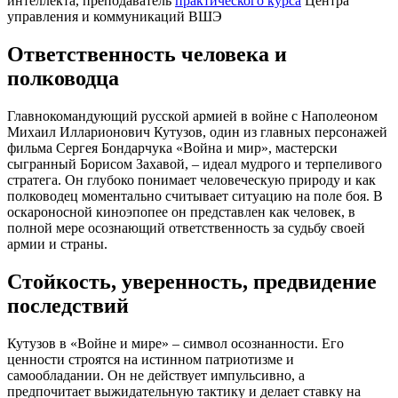
интеллекта, преподаватель
практического курса
Центра
управления и коммуникаций ВШЭ
Ответственность человека и
полководца
Главнокомандующий русской армией в войне с Наполеоном
Михаил Илларионович Кутузов, один из главных персонажей
фильма Сергея Бондарчука «Война и мир», мастерски
сыгранный Борисом Захавой, – идеал мудрого и терпеливого
стратега. Он глубоко понимает человеческую природу и как
полководец моментально считывает ситуацию на поле боя. В
оскароносной киноэпопее он представлен как человек, в
полной мере осознающий ответственность за судьбу своей
армии и страны.
Стойкость, уверенность, предвидение
последствий
Кутузов в «Войне и мире» – символ осознанности. Его
ценности строятся на истинном патриотизме и
самообладании. Он не действует импульсивно, а
предпочитает выжидательную тактику и делает ставку на