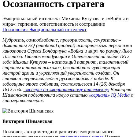
Осознанность стратега
Эмоциональный интеллект Михаила Кутузова из «Войны и
мира»: терпение, ответственность и сострадание
Психология
Эмоциональный интеллект
Мудрость, самообладание, прозорливость, сочувствие –
доминанты EQ (emotional quotient) исторического персонажа
киноэпопеи Сергея Бондарчука «Война и мир» по роману Льва
Толстого. Главнокомандующий в Отечественной войне 1812
года Михаил Кутузов – настоящий патриот, талантливый
стратег и тонкий психолог, безошибочно чувствующий
настрой армии и укрепляющий уверенность солдат. Он
стойко и терпеливо ведет русское войско к победе. К
годовщине этого события, состоявшегося 14 (26) декабря
1812 года,
эксперт по эмоциональному интеллекту
Виктория
Шиманская подготовила новую статью
«сериала» IQ Media
о
киногероях-лидерах.
Виктория Шиманская
Психолог, автор методики развития эмоционального