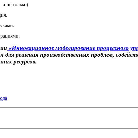
и не только)
ция.
руками.
орациями.
ции
«Инновационное моделирование процессного уп
 для решения производственных проблем, содейст
них ресурсов.
года