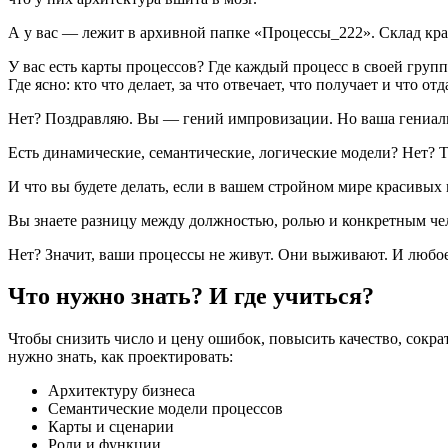
А у вас — лежит в архивной папке «Процессы_222». Склад кр
У вас есть карты процессов? Где каждый процесс в своей гру
Где ясно: кто что делает, за что отвечает, что получает и что отд
Нет? Поздравляю. Вы — гений импровизации. Но ваша гениальн
Есть динамические, семантические, логические модели? Нет? То
И что вы будете делать, если в вашем стройном мире красивы
Вы знаете разницу между должностью, ролью и конкретным че
Нет? Значит, ваши процессы не живут. Они выживают. И любо
Что нужно знать? И где учиться?
Чтобы снизить число и цену ошибок, повысить качество, сократ
нужно знать, как проектировать:
Архитектуру бизнеса
Семантические модели процессов
Карты и сценарии
Роли и функции