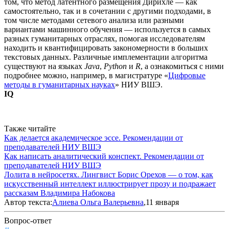
том, что метод латентного размещения Дирихле — как
самостоятельно, так и в сочетании с другими подходами, в
том числе методами сетевого анализа или разными
вариантами машинного обучения — используется в самых
разных гуманитарных отраслях, помогая исследователям
находить и квантифицировать закономерности в больших
текстовых данных. Различные имплементации алгоритма
существуют на языках
Java
,
Python
и
R
, а ознакомиться с ними
подробнее можно, например, в магистратуре «
Цифровые
методы в гуманитарных науках
» НИУ ВШЭ.
IQ
Также читайте
Как делается академическое эссе. Рекомендации от
преподавателей НИУ ВШЭ
Как написать аналитический конспект. Рекомендации от
преподавателей НИУ ВШЭ
Лолита в нейросетях. Лингвист Борис Орехов — о том, как
искусственный интеллект иллюстрирует прозу и подражает
рассказам Владимира Набокова
Автор текста:
Алиева Ольга Валерьевна
,11 января
Вопрос-ответ