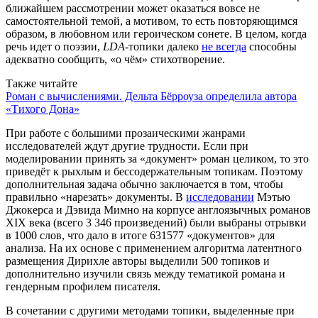
ближайшем рассмотрении может оказаться вовсе не
самостоятельной темой, а мотивом, то есть повторяющимся
образом, в любовном или героическом сонете. В целом, когда
речь идет о поэзии,
LDA
-топики далеко
не всегда
способны
адекватно сообщить, «о чём» стихотворение.
Также читайте
Роман с вычислениями. Дельта Бёрроуза определила автора
«Тихого Дона»
При работе с большими прозаическими жанрами
исследователей ждут другие трудности. Если при
моделировании принять за «документ» роман целиком, то это
приведёт к рыхлым и бессодержательным топикам. Поэтому
дополнительная задача обычно заключается в том, чтобы
правильно «нарезать» документы. В
исследовании
Мэтью
Джокерса и Дэвида Мимно на корпусе англоязычных романов
XIX века (всего 3 346 произведений) были выбраны отрывки
в 1000 слов, что дало в итоге 631577 «документов» для
анализа. На их основе с применением алгоритма латентного
размещения Дирихле авторы выделили 500 топиков и
дополнительно изучили связь между тематикой романа и
гендерным профилем писателя.
В сочетании с другими методами топики, выделенные при