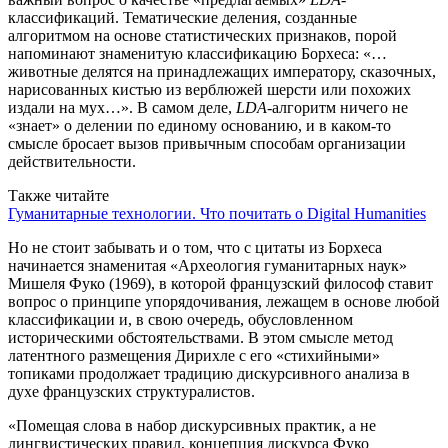
классификаций. Тематические деления, созданные
алгоритмом на основе статистических признаков, порой
напоминают знаменитую классификацию Борхеса: «…
животные делятся на принадлежащих императору, сказочных,
нарисованных кистью из верблюжей шерсти или похожих
издали на мух…». В самом деле,
LDA
-алгоритм ничего не
«знает» о делении по единому основанию, и в каком-то
смысле бросает вызов привычным способам организации
действительности.
Также читайте
Гуманитарные технологии. Что почитать о Digital Humanities
Но не стоит забывать и о том, что с цитаты из Борхеса
начинается знаменитая «Археология гуманитарных наук»
Мишеля Фуко (1969), в которой французский философ ставит
вопрос о принципе упорядочивания, лежащем в основе любой
классификации и, в свою очередь, обусловленном
историческими обстоятельствами. В этом смысле метод
латентного размещения Дирихле с его «стихийными»
топиками продолжает традицию дискурсивного анализа в
духе французских структуралистов.
«Помещая слова в набор дискурсивных практик, а не
лингвистических правил, концепция дискурса Фуко