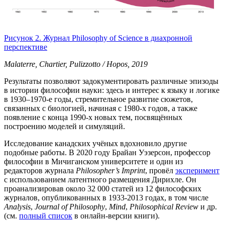
Рисунок 2. Журнал Philosophy of Science в диахронной
перспективе
Malaterre, Chartier, Pulizzotto / Hopos, 2019
Результаты позволяют задокументировать различные эпизоды
в истории философии науки: здесь и интерес к языку и логике
в 1930–1970-е годы, стремительное развитие сюжетов,
связанных с биологией, начиная с 1980-х годов, а также
появление с конца 1990-х новых тем, посвящённых
построению моделей и симуляций.
Исследование канадских учёных вдохновило другие
подобные работы. В 2020 году Брайан Уэзерсон, профессор
философии в Мичиганском университете и один из
редакторов журнала
Philosopher’s Imprint
, провёл
эксперимент
с использованием латентного размещения Дирихле. Он
проанализировав около 32 000 статей из 12 философских
журналов, опубликованных в 1933-2013 годах, в том числе
Analysis
,
Journal of Philosophy
,
Mind
,
Philosophical Review
и др.
(см.
полный список
в онлайн-версии книги).