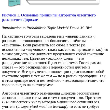
Рисунок 1. Основные принципы алгоритма латентного
размещения Дирихле
'Introduction to Probabilistic Topic Models' David M. Blei
На картинке голубым выделена тема «анализ данных»;
розовым — «эволюционная биология», а жёлтым —
«генетика». Если разметить все слова в тексте (за
исключением «шумовых», таких как союзы, артикли и т.п.), то
можно увидеть, что документ представляет собой сочетание
нескольких тем. Цветные «окошки» слева — это
распределение вероятностей для слов в теме. Гистограмма
справа — это распределение вероятностей для тем в
документе. Все документы в коллекции представляют собой
сочетание одних и тех же тем — но в разной пропорции. Так,
в этом примере почти нет зелёного «текстовыделителя», что
хорошо видно на гистограмме.
Алгоритм латентного размещения Дирихле рассчитывает
ассоциацию слов с темами и тем с документами. При этом
LDA
относится к числу методов машинного обучения без
учителя (
unsupervised machine learning
), то есть не требует