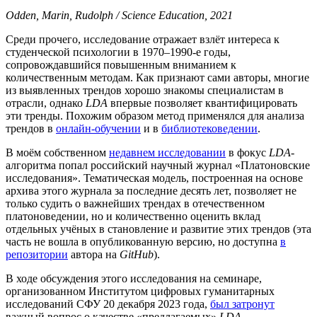
Odden, Marin, Rudolph / Science Education, 2021
Среди прочего, исследование отражает взлёт интереса к
студенческой психологии в 1970–1990-е годы,
сопровождавшийся повышенным вниманием к
количественным методам. Как признают сами авторы, многие
из выявленных трендов хорошо знакомы специалистам в
отрасли, однако
LDA
впервые позволяет квантифицировать
эти тренды. Похожим образом метод применялся для анализа
трендов в
онлайн-обучении
и в
библиотековедении
.
В моём собственном
недавнем исследовании
в фокус
LDA
-
алгоритма попал российский научный журнал «Платоновские
исследования». Тематическая модель, построенная на основе
архива этого журнала за последние десять лет, позволяет не
только судить о важнейших трендах в отечественном
платоноведении, но и количественно оценить вклад
отдельных учёных в становление и развитие этих трендов (эта
часть не вошла в опубликованную версию, но доступна
в
репозитории
автора на
GitHub
).
В ходе обсуждения этого исследования на семинаре,
организованном Институтом цифровых гуманитарных
исследований СФУ 20 декабря 2023 года,
был затронут
важный вопрос о качестве «предлагаемых»
LDA
-