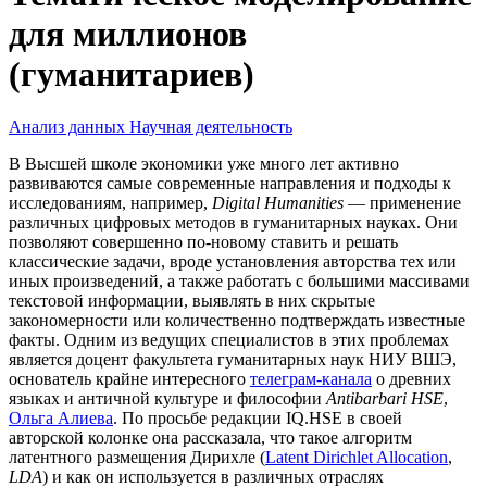
для миллионов
(гуманитариев)
Анализ данных
Научная деятельность
В Высшей школе экономики уже много лет активно
развиваются самые современные направления и подходы к
исследованиям, например,
Digital Humanities
— применение
различных цифровых методов в гуманитарных науках. Они
позволяют совершенно по-новому ставить и решать
классические задачи, вроде установления авторства тех или
иных произведений, а также работать с большими массивами
текстовой информации, выявлять в них скрытые
закономерности или количественно подтверждать известные
факты. Одним из ведущих специалистов в этих проблемах
является доцент факультета гуманитарных наук НИУ ВШЭ,
основатель крайне интересного
телеграм-канала
о древних
языках и античной культуре и философии
Antibarbari HSE
,
Ольга Алиева
. По просьбе редакции IQ.HSE в своей
авторской колонке она рассказала, что такое алгоритм
латентного размещения Дирихле (
Latent Dirichlet Allocation
,
LDA
) и как он используется в различных отраслях