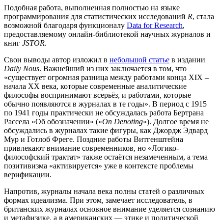
Подобная работа, выполненная полностью на языке
программирования для статистических исследований
R
, стала
возможной благодаря функционалу
Data for Research
,
предоставляемому онлайн-библиотекой научных журналов и
книг
JSTOR
.
Свои выводы автор изложил в
небольшой статье
в издании
Daily Nous
. Важнейший из них заключается в том, что
«существует огромная разница между работами конца XIX –
начала XX века, которые современные аналитические
философы воспринимают всерьёз, и работами, которые
обычно появляются в журналах в те годы». В период с 1915
по 1941 годы практически не обсуждалась работа Бертрана
Рассела «Об обозначении» («
On Denoting
»). Долгое время не
обсуждались в журналах такие фигуры, как Джордж Эдвард
Мур и Готлоб Фреге. Поздние работы Витгенштейна
привлекают внимание современников, но «Логико-
философский трактат» также остаётся незамеченным, а тема
позитивизма «активируется» уже в контексте проблемы
верификации.
Напротив, журналы начала века полны статей о различных
формах идеализма. При этом, замечает исследователь, в
британских журналах основное внимание уделяется сознанию
и метафизике, а в американских — этике и политической