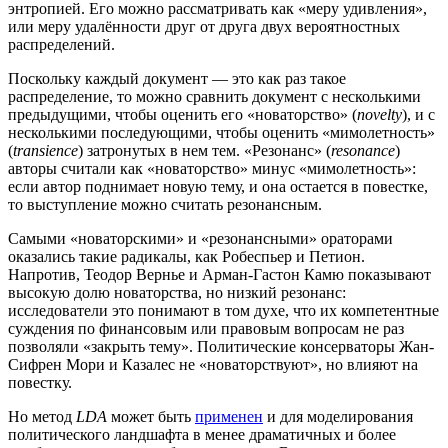
энтропией. Его можно рассматривать как «меру удивления»,
или меру удалённости друг от друга двух вероятностных
распределений.
Поскольку каждый документ — это как раз такое
распределение, то можно сравнить документ с несколькими
предыдущими, чтобы оценить его «новаторство» (
novelty
), и с
несколькими последующими, чтобы оценить «мимолетность»
(
transience
) затронутых в нем тем. «Резонанс» (
resonance
)
авторы считали как «новаторство» минус «мимолетность»:
если автор поднимает новую тему, и она остается в повестке,
то выступление можно считать резонансным.
Самыми «новаторскими» и «резонансными» ораторами
оказались такие радикалы, как Робеспьер и Петион.
Напротив, Теодор Вернье и Арман-Гастон Камю показывают
высокую долю новаторства, но низкий резонанс:
исследователи это понимают в том духе, что их компетентные
суждения по финансовым или правовым вопросам не раз
позволяли «закрыть тему». Политические консерваторы Жан-
Сифрен Мори и Казалес не «новаторствуют», но влияют на
повестку.
Но метод
LDA
может быть
применен
и для моделирования
политического ландшафта в менее драматичных и более