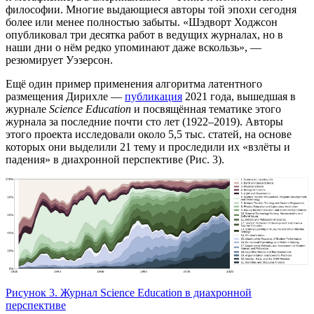
философии. Многие выдающиеся авторы той эпохи сегодня
более или менее полностью забыты. «Шэдворт Ходжсон
опубликовал три десятка работ в ведущих журналах, но в
наши дни о нём редко упоминают даже вскользь», —
резюмирует Уэзерсон.
Ещё один пример применения алгоритма латентного
размещения Дирихле —
публикация
2021 года, вышедшая в
журнале
Science Education
и посвящённая тематике этого
журнала за последние почти сто лет (1922–2019). Авторы
этого проекта исследовали около 5,5 тыс. статей, на основе
которых они выделили 21 тему и проследили их «взлёты и
падения» в диахронной перспективе (Рис. 3).
Рисунок 3. Журнал Science Education в диахронной
перспективе