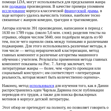
помощи
LDA
, могут использоваться для предсказания жанра
или
поджанра
произведения. В качестве примера упомянем
исследование
корпуса классической
французской драмы
, в
ходе которого удалось вычислить топики, наиболее тесно
связанные с жанром комедии, трагедии и трагикомедии.
Авторы изучили 391 произведение, написанное в период с
1630 по 1789 годы. (около 5,6 млн. слов); разделив тексты на
отрывки, общим числом 5840, они подобрали модель из 60
тем, после чего оценили связь между топиками и различными
поджанрами. Для этого использовались различные методы, в
том числе — метод иерархической кластеризации, метод
главных компонент и различные алгоритмы машинного
обучения с учителем. Результаты применения метода главных
компонент показаны на Рис. 7. Автор заключает, что
литературные жанры — более, чем «просто проекция или
социальный конструкт»; им соответствует «литературная
реальность, которая может быть количественно оценена».
Наконец, метод
использовался
для изучения того, как в Дании
распространялись идеи Чарльза Дарвина после публикации
переводов его трудов, а также для поиска фольклорных
мотивов в корпусе датской литературы.
Этот обзор не претендует на полноту, но позволяет говорить о