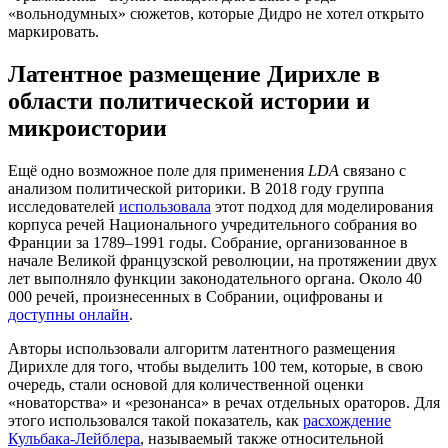
«вольнодумных» сюжетов, которые Дидро не хотел открыто
маркировать.
Латентное размещение Дирихле в
области политической истории и
микроистории
Ещё одно возможное поле для применения
LDA
связано с
анализом политической риторики. В 2018 году группа
исследователей
использовала
этот подход для моделирования
корпуса речей Национального учредительного собрания во
Франции за 1789–1991 годы. Собрание, организованное в
начале Великой французской революции, на протяжении двух
лет выполняло функции законодательного органа. Около 40
000 речей, произнесенных в Собрании, оцифрованы и
доступны онлайн
.
Авторы использовали алгоритм латентного размещения
Дирихле для того, чтобы выделить 100 тем, которые, в свою
очередь, стали основой для количественной оценки
«новаторства» и «резонанса» в речах отдельных ораторов. Для
этого использовался такой показатель, как
расхождение
Кульбака-Лейблера
, называемый также относительной