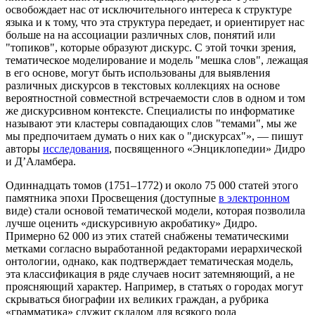
освобождает нас от исключительного интереса к структуре
языка и к тому, что эта структура передает, и ориентирует нас
больше на на ассоциации различных слов, понятий или
"топиков", которые образуют дискурс. С этой точки зрения,
тематическое моделирование и модель "мешка слов", лежащая
в его основе, могут быть использованы для выявления
различных дискурсов в текстовых коллекциях на основе
вероятностной совместной встречаемости слов в одном и том
же дискурсивном контексте. Специалисты по информатике
называют эти кластеры совпадающих слов "темами", мы же
мы предпочитаем думать о них как о "дискурсах"», — пишут
авторы
исследования
, посвященного «Энциклопедии» Дидро
и Д’Аламбера.
Одиннадцать томов (1751–1772) и около 75 000 статей этого
памятника эпохи Просвещения (доступные
в электронном
виде) стали основой тематической модели, которая позволила
лучше оценить «дискурсивную акробатику» Дидро.
Примерно 62 000 из этих статей снабжены тематическими
метками согласно выработанной редакторами иерархической
онтологии, однако, как подтверждает тематическая модель,
эта классификация в ряде случаев носит затемняющий, а не
проясняющий характер. Например, в статьях о городах могут
скрываться биографии их великих граждан, а рубрика
«грамматика» служит складом для всякого рода