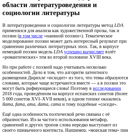
области литературоведения и
социологии литературы
В литературоведении и социологии литературы метод
LDA
применялся для анализа как художественной прозы, так и
поэзии (
в том числе
«наивной поэзии»). Тематическое
моделирование поэзии может дать интересный результат при
сравнении различных литературных эпох. Так, в корпусе
немецкой поэзии модель
LDA
успешно вычисляет
взлёт
«романтических» тем во второй половине XVIII века.
Но при работе с поэзией надо учитывать несколько
особенностей. Дело в том, что алгоритм латентного
размещения Дирихле «исходит» из того, что темы образуются
словами, которые чаще встречаются вместе — а в поэзии это
могут быть рифмующиеся слова! Поэтому в
исследовании
2018 года, проведённом на корпусе испанских сонетов (более
5 000 сонетов XVI–XVII веков), в одном топике оказались
llama
,
fama
,
ama
,
dama
,
cama
и тому подобные «соседи».
Ещё одна особенность поэтической речи связана с её
образностью. Из-за частого использования метафор,
сравнений и других тропов слова нередко выступают из
своего привычного контекста. Например, «морская тема» при