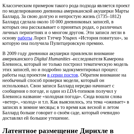
Классическим примером такого рода подхода является проект
по моделированию дневника американской акушерки Марты
Баллард. За свою долгую и непростую жизнь (1735–1812)
Баллард сделала около 10 000 дневниковых записей, в
которых она рассказывает о принятых родах, о различных
личных перипетиях и о многом другом. Эти записи легли в
основу
работы
Лорел Тэтчер Ульрих «История повитухи», за
которую она получила Пулитцеровскую премию.
В 2009 году дневники акушерки привлекли внимание
американского
Digital Humanities
-исследователя Камерона
Блевинса, который не только построил тематическую модель
этих записей, но и подробно задокументировал процесс
работы над проектом
в серии постов
. Обратим внимание на
необычный способ проверки модели, который он
использовал. Свои записи Баллард нередко начинает с
сообщения о погоде, и один из
LDA
-топиков получил у
Блевинса название «холодная погода». Сюда вошли слова
«ветер», «холод» и т.п. Как выяснилось, эта тема «оживает» в
записях в зимние месяцы; в то время как весной и летом
Баллард больше говорит о своём саде, который очевидно
доставлял ей большое утешение.
Латентное размещение Дирихле в