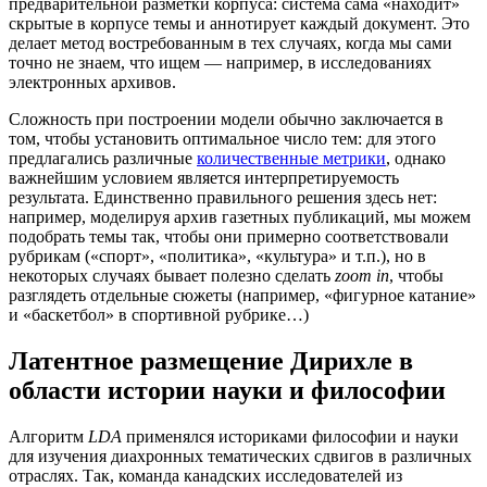
предварительной разметки корпуса: система сама «находит»
скрытые в корпусе темы и аннотирует каждый документ. Это
делает метод востребованным в тех случаях, когда мы сами
точно не знаем, что ищем — например, в исследованиях
электронных архивов.
Сложность при построении модели обычно заключается в
том, чтобы установить оптимальное число тем: для этого
предлагались различные
количественные метрики
, однако
важнейшим условием является интерпретируемость
результата. Единственно правильного решения здесь нет:
например, моделируя архив газетных публикаций, мы можем
подобрать темы так, чтобы они примерно соответствовали
рубрикам («спорт», «политика», «культура» и т.п.), но в
некоторых случаях бывает полезно сделать
zoom in
, чтобы
разглядеть отдельные сюжеты (например, «фигурное катание»
и «баскетбол» в спортивной рубрике…)
Латентное размещение Дирихле в
области истории науки и философии
Алгоритм
LDA
применялся историками философии и науки
для изучения диахронных тематических сдвигов в различных
отраслях. Так, команда канадских исследователей из