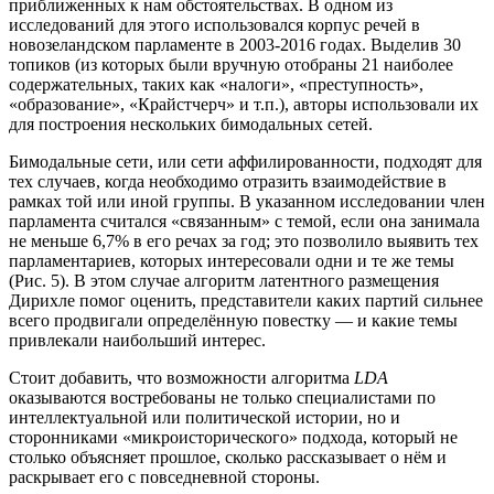
приближенных к нам обстоятельствах. В одном из
исследований для этого использовался корпус речей в
новозеландском парламенте в 2003-2016 годах. Выделив 30
топиков (из которых были вручную отобраны 21 наиболее
содержательных, таких как «налоги», «преступность»,
«образование», «Крайстчерч» и т.п.), авторы использовали их
для построения нескольких бимодальных сетей.
Бимодальные сети, или сети аффилированности, подходят для
тех случаев, когда необходимо отразить взаимодействие в
рамках той или иной группы. В указанном исследовании член
парламента считался «связанным» с темой, если она занимала
не меньше 6,7% в его речах за год; это позволило выявить тех
парламентариев, которых интересовали одни и те же темы
(Рис. 5). В этом случае алгоритм латентного размещения
Дирихле помог оценить, представители каких партий сильнее
всего продвигали определённую повестку — и какие темы
привлекали наибольший интерес.
Стоит добавить, что возможности алгоритма
LDA
оказываются востребованы не только специалистами по
интеллектуальной или политической истории, но и
сторонниками «микроисторического» подхода, который не
столько объясняет прошлое, сколько рассказывает о нём и
раскрывает его с повседневной стороны.