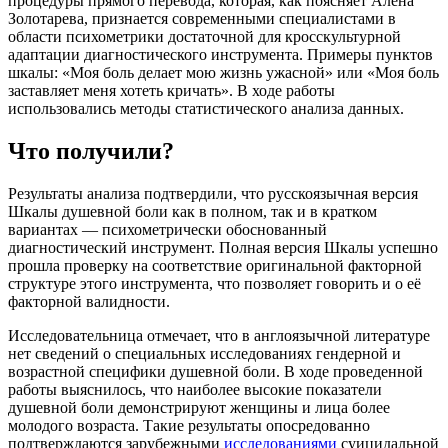
процедуры прямого перевода, которая, как поясняет Алена
Золотарева, признается современными специалистами в
области психометрики достаточной для кросскультурной
адаптации диагностического инструмента. Примеры пунктов
шкалы: «Моя боль делает мою жизнь ужасной» или «Моя боль
заставляет меня хотеть кричать». В ходе работы
использовались методы статистического анализа данных.
Что получили?
Результаты анализа подтвердили, что русскоязычная версия
Шкалы душевной боли как в полном, так и в кратком
вариантах — психометрически обоснованный
диагностический инструмент. Полная версия Шкалы успешно
прошла проверку на соответствие оригинальной факторной
структуре этого инструмента, что позволяет говорить и о её
факторной валидности.
Исследовательница отмечает, что в англоязычной литературе
нет сведений о специальных исследованиях гендерной и
возрастной специфики душевной боли. В ходе проведенной
работы выяснилось, что наиболее высокие показатели
душевной боли демонстрируют женщины и лица более
молодого возраста. Такие результаты опосредованно
подтверждаются зарубежными
исследованиями
суицидальной