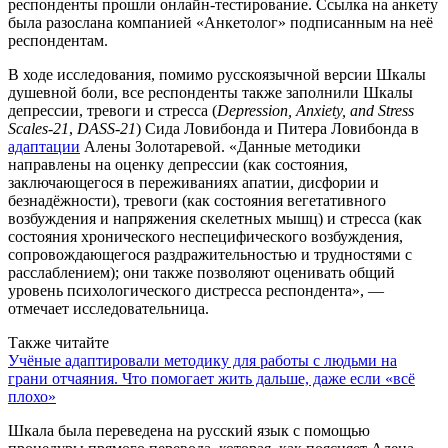
респонденты прошли онлайн-тестирование. Ссылка на анкету
была разослана компанией «Анкетолог» подписанным на неё
респондентам.
В ходе исследования, помимо русскоязычной версии Шкалы
душевной боли, все респонденты также заполнили Шкалы
депрессии, тревоги и стресса (
Depression, Anxiety, and Stress
Scales-21
,
DASS-21
) Сида Ловибонда и Питера Ловибонда в
адаптации
Алены Золотаревой. «Данные методики
направлены на оценку депрессии (как состояния,
заключающегося в переживаниях апатии, дисфории и
безнадёжности), тревоги (как состояния вегетативного
возбуждения и напряжения скелетных мышц) и стресса (как
состояния хронического неспецифического возбуждения,
сопровождающегося раздражительностью и трудностями с
расслаблением); они также позволяют оценивать общий
уровень психологического дистресса респондента», —
отмечает исследовательница.
Также читайте
Учёные адаптировали методику для работы с людьми на
грани отчаяния. Что помогает жить дальше, даже если «всё
плохо»
Шкала была переведена на русский язык с помощью