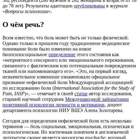
562 респондента (280 мужчин и 282 женщины в возрасте от 18
до 78 лет). Результаты адаптации
опубликованы
в журнале
«
Вопросы психологии
».
О чём речь?
Всем известно, что боль может быть не только физической.
Однако только в прошлом году традиционное медицинское
понимание боли было изменено на новое
биопсихосоциальное
определение
этого состояния как
«неприятного сенсорного или эмоционального переживания,
связанного с фактическим или потенциальным повреждением
тканей или напоминающего его». «Это, на первый взгляд,
незначительное изменение ознаменовало официальное
признание нефизической боли Международной ассоциацией
по исследованию боли (
International Association for the Study of
Pain
,
IASP
)», — отмечает в своей
статье
автор исследования,
старший научный сотрудник
Международной лаборатории
позитивной психологии личности и мотивации
, доцент
департамента психологии НИУ ВШЭ Алена Золотарева.
Сегодня для определения нефизической боли есть несколько
терминов — боль социальная, эмоциональная, психическая и
психологическая. Но зонтичным понятием в англоязычной
литературе скорее является неологизм
psychache
, который