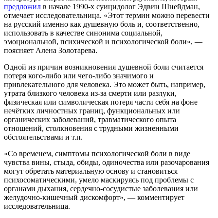
предложил
в начале 1990-х суицидолог Эдвин Шнейдман,
отмечает исследовательница. «Этот термин можно перевести
на русский именно как душевную боль и, соответственно,
использовать в качестве синонима социальной,
эмоциональной, психической и психологической боли», —
поясняет Алена Золотарева.
Одной из причин возникновения душевной боли считается
потеря кого-либо или чего-либо значимого и
привлекательного для человека. Это может быть, например,
утрата близкого человека из-за смерти или разлуки,
физическая или символическая потеря части себя на фоне
нечётких личностных границ, функциональных или
органических заболеваний, травматического опыта
отношений, столкновения с трудными жизненными
обстоятельствами и т.п.
«Со временем, симптомы психологической боли в виде
чувства вины, стыда, обиды, одиночества или разочарования
могут обретать материальную основу и становиться
психосоматическими, умело маскируясь под проблемы с
органами дыхания, сердечно-сосудистые заболевания или
желудочно-кишечный дискомфорт», — комментирует
исследовательница.