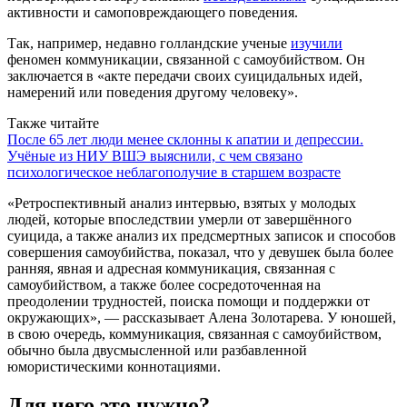
активности и самоповреждающего поведения.
Так, например, недавно голландские ученые
изучили
феномен коммуникации, связанной с самоубийством. Он
заключается в «акте передачи своих суицидальных идей,
намерений или поведения другому человеку».
Также читайте
После 65 лет люди менее склонны к апатии и депрессии.
Учёные из НИУ ВШЭ выяснили, с чем связано
психологическое неблагополучие в старшем возрасте
«Ретроспективный анализ интервью, взятых у молодых
людей, которые впоследствии умерли от завершённого
суицида, а также анализ их предсмертных записок и способов
совершения самоубийства, показал, что у девушек была более
ранняя, явная и адресная коммуникация, связанная с
самоубийством, а также более сосредоточенная на
преодолении трудностей, поиска помощи и поддержки от
окружающих», — рассказывает Алена Золотарева. У юношей,
в свою очередь, коммуникация, связанная с самоубийством,
обычно была двусмысленной или разбавленной
юмористическими коннотациями.
Для чего это нужно?