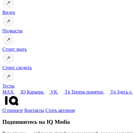
Видео
Подкасты
Стоит знать
Стоит сходить
Тесты
MAX
IQ Карьера
VK
Tg Теперь понятно
Tg Здесь о
О проекте
Контакты
Стать автором
Подпишитесь на IQ Media