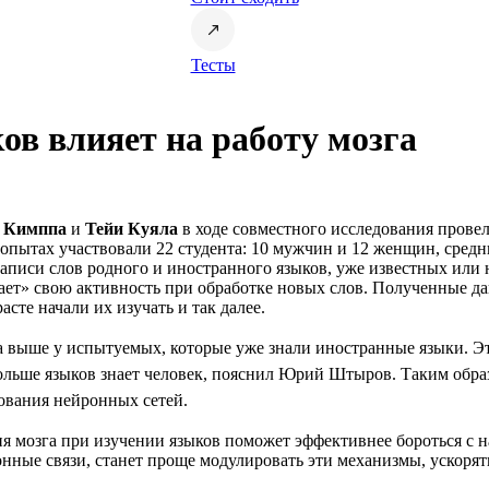
Тесты
ов влияет на работу мозга
 Кимппа
и
Тейи Куяла
в ходе совместного исследования прове
В опытах участвовали 22 студента: 10 мужчин и 12 женщин, сред
аписи слов родного и иностранного языков, уже известных или
ивает» свою активность при обработке новых слов. Полученные 
асте начали их изучать и так далее.
ла выше у испытуемых, которые уже знали иностранные языки. Э
ольше языков знает человек, пояснил Юрий Штыров. Таким обра
рования нейронных сетей.
 мозга при изучении языков поможет эффективнее бороться с н
йронные связи, станет проще модулировать эти механизмы, ускорят