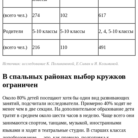
(всего чел.)
274
102
617
Родители
5-10 классы
5-10 классы
2, 4, 5-10 классы
(всего чел.)
216
110
491
Источник: исследование К. Поливановой, Е.Сивак и Я. Козьминой.
В спальных районах выбор кружков
ограничен
Около 80% детей посещают хотя бы один вид развивающих
занятий, подсчитали исследователи. Примерно 40% ходят не
менее чем в две секции. На дополнительное образование дети
тратят в среднем около шести часов в неделю.
Чаще всего они
занимаются спортом, танцами, музыкой, иностранными
языками и ходят в театральные студии. В старших классах
допобразование — это, как правило, подготовка к