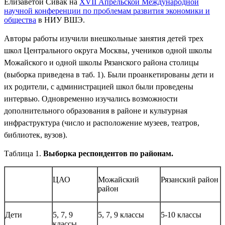
Елизаветой Сивак на
XVII Апрельской Международной
научной конференции по проблемам развития экономики и
общества
в НИУ ВШЭ.
Авторы работы изучили внешкольные занятия детей трех
школ Центрального округа Москвы, учеников одной школы
Можайского и одной школы Рязанского района столицы
(выборка приведена в таб. 1). Были проанкетированы дети и
их родители, с администрацией школ были проведены
интервью. Одновременно изучались возможности
дополнительного образования в районе и культурная
инфраструктура (число и расположение музеев, театров,
библиотек, вузов).
Таблица 1.
Выборка респондентов по районам.
ЦАО
Можайский
Рязанский район
район
Дети
5, 7, 9
5, 7, 9 классы
5-10 классы
классы