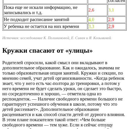
согласен
Пока еще не искали информацию, не
2,6
3,1
записывались и т.д.
Не подходит расписание занятий
4,0
2,9
У ребенка не остается на них времени
3,3
2,9
Источник: исследование К. Поливановой, Е. Сивак и Я. Козьминой.
Кружки спасают от «улицы»
Родителей спросили, какой смысл они вкладывают в
дополнительное образование. Как и ожидалось, значима не
только образовательная опция занятий. Кружки и секции, по
мнению семей, учат детей организованности. «Когда ребенок
знает, что у него есть час-полтора до тренировки, а потом у
него времени не будет сделать уроки, он сделает это быстро,
но сосредоточенно и хорошо, — отметила одна из
респонденток. — Наличие свободного времени большого не
гарантирует успешного обучения в школе, потому что это
детей рассеивает». Дополнительное образование
расценивается и как способ спасти детей от дурного влияния.
В этом плане показателен такой ответ: «Чем больше
свободного времени — тем хуже. Если я сейчас отпущу