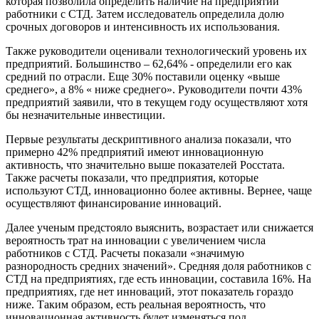
которая позволила определить наличие на предприятии
работники с СТД. Затем исследователь определила долю
срочных договоров и интенсивность их использования.
Также руководители оценивали технологический уровень их
предприятий. Большинство – 62,64% - определили его как
средний по отрасли. Еще 30% поставили оценку «выше
среднего», а 8% « ниже среднего». Руководители почти 43%
предприятий заявили, что в текущем году осуществляют хотя
бы незначительные инвестиции.
Первые результаты дескриптивного анализа показали, что
примерно 42% предприятий имеют инновационную
активность, что значительно выше показателей Росстата.
Также расчеты показали, что предприятия, которые
используют СТД, инновационно более активны. Вернее, чаще
осуществляют финансирование инноваций.
Далее ученым предстояло выяснить, возрастает или снижается
вероятность трат на инновации с увеличением числа
работников с СТД. Расчеты показали «значимую
разнородность средних значений». Средняя доля работников с
СТД на предприятиях, где есть инновации, составила 16%. На
предприятиях, где нет инноваций, этот показатель гораздо
ниже. Таким образом, есть реальная вероятность, что
инновационная активность будет изменяться под