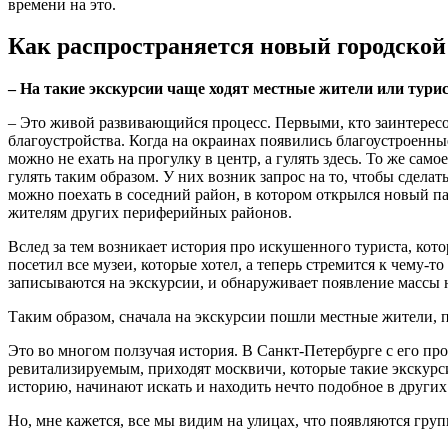
времени на это.
Как распространяется новый городской
– На такие экскурсии чаще ходят местные жители или тури
– Это живой развивающийся процесс. Первыми, кто заинтересо
благоустройства. Когда на окраинах появились благоустроен
можно не ехать на прогулку в центр, а гулять здесь. То же са
гулять таким образом. У них возник запрос на то, чтобы сдела
можно поехать в соседний район, в котором открылся новый п
жителям других периферийных районов.
Вслед за тем возникает история про искушенного туриста, кото
посетил все музеи, которые хотел, а теперь стремится к чему-т
записываются на экскурсии, и обнаруживает появление массы н
Таким образом, сначала на экскурсии пошли местные жители, п
Это во многом ползучая история. В Санкт-Петербурге с его 
ревитализируемым, приходят москвичи, которые такие экскурси
историю, начинают искать и находить нечто подобное в других
Но, мне кажется, все мы видим на улицах, что появляются груп