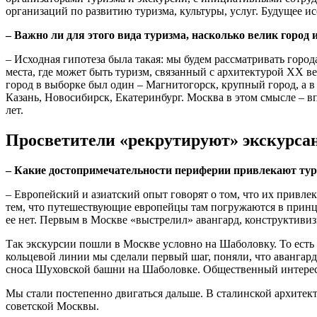
организаций по развитию туризма, культуры, услуг. Будущее ис
– Важно ли для этого вида туризма, насколько велик город 
– Исходная гипотеза была такая: мы будем рассматривать город
места, где может быть туризм, связанный с архитектурой ХХ век
город в выборке был один – Магнитогорск, крупный город, а в
Казань, Новосибирск, Екатеринбург. Москва в этом смысле – вп
лет.
Просветители «рекрутируют» экскурса
– Какие достопримечательности периферии привлекают ту
– Европейский и азиатский опыт говорят о том, что их привле
тем, что путешествующие европейцы там погружаются в принцип
ее нет. Первым в Москве «выстрелил» авангард, конструктивизм
Так экскурсии пошли в Москве условно на Шаболовку. То есть 
кольцевой линии мы сделали первый шаг, поняли, что авангард
сноса Шуховской башни на Шаболовке. Общественный интерес 
Мы стали постепенно двигаться дальше. В сталинской архитект
советской Москвы.