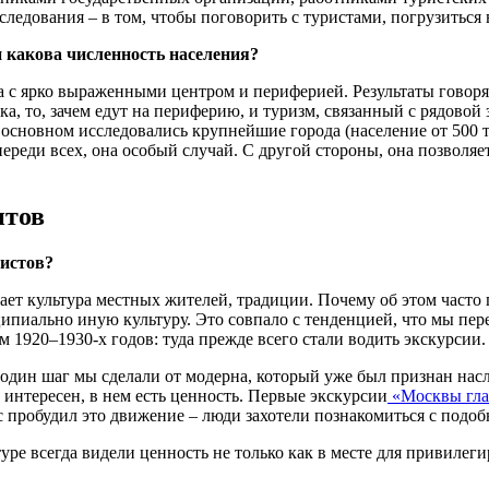
следования – в том, чтобы поговорить с туристами, погрузиться
и какова численность населения?
а с ярко выраженными центром и периферией. Результаты говорят 
а, то, зачем едут на периферию, и туризм, связанный с рядовой 
 основном исследовались крупнейшие города (население от 500 
ереди всех, она особый случай. С другой стороны, она позволяет
нтов
ристов?
кает культура местных жителей, традиции. Почему об этом часто
иально иную культуру. Это совпало с тенденцией, что мы перео
 1920–1930-х годов: туда прежде всего стали водить экскурсии.
один шаг мы сделали от модерна, который уже был признан насле
 интересен, в нем есть ценность. Первые экскурсии
«Москвы гла
пробудил это движение – люди захотели познакомиться с подоб
уре всегда видели ценность не только как в месте для привиле