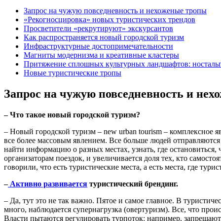
Запрос на чужую повседневность и нехоженые тропы
«Рекогносцировка» новых туристических трендов
Просветители «рекрутируют» экскурсантов
Как распространяется новый городской туризм
Инфраструктурные достопримечательности
Магниты модернизма и креативные кластеры
Притяжение сплошных культурных ландшафтов: носталь
Новые туристические тропы
Запрос на чужую повседневность и нех
– Что такое новый городской туризм?
– Новый городской туризм – new urban tourism ­­– комплексное
все более массовым явлением. Все больше людей отправляются 
найти информацию о разных местах, узнать, где остановиться, 
организаторам поездок, и увеличивается доля тех, кто самост
говорили, что есть туристические места, а есть места, где тури
–
Активно развивается
туристический брендинг.
– Да, тут это не так важно. Пятое и самое главное. В туристич
много, наблюдается супернагрузка (овертуризм). Все, что про
Власти пытаются регулировать турпоток: например, запрещают 