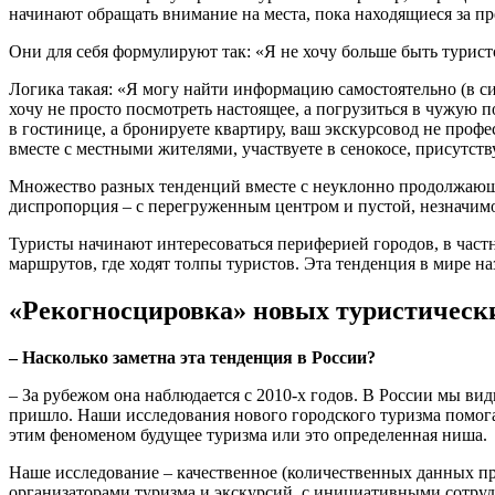
начинают обращать внимание на места, пока находящиеся за пр
Они для себя формулируют так: «Я не хочу больше быть туристо
Логика такая: «Я могу найти информацию самостоятельно (в сил
хочу не просто посмотреть настоящее, а погрузиться в чужую п
в гостинице, а бронируете квартиру, ваш экскурсовод не профе
вместе с местными жителями, участвуете в сенокосе, присутству
Множество разных тенденций вместе с неуклонно продолжающей
диспропорция – с перегруженным центром и пустой, незначимо
Туристы начинают интересоваться периферией городов, в частно
маршрутов, где ходят толпы туристов. Эта тенденция в мире н
«Рекогносцировка» новых туристическ
– Насколько заметна эта тенденция в России?
– За рубежом она наблюдается с 2010-х годов. В России мы вид
пришло. Наши исследования нового городского туризма помогают
этим феноменом будущее туризма или это определенная ниша.
Наше исследование – качественное (количественных данных пр
организаторами туризма и экскурсий, с инициативными сотру