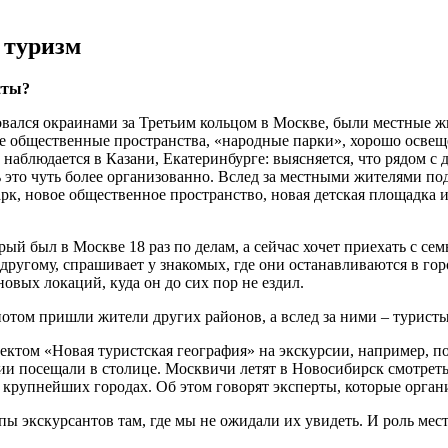
 туризм
сты?
вался окраинами за Третьим кольцом в Москве, были местные жи
ные общественные пространства, «народные парки», хорошо осв
мое наблюдается в Казани, Екатеринбурге: выясняется, что рядом 
ть это чуть более организованно. Вслед за местными жителями п
арк, новое общественное пространство, новая детская площадка 
рый был в Москве 18 раз по делам, а сейчас хочет приехать с се
о другому, спрашивает у знакомых, где они останавливаются в гор
овых локаций, куда он до сих пор не ездил.
отом пришли жители других районов, а вслед за ними – туристы
проектом «Новая туристская география» на экскурсии, например
и посещали в столице. Москвичи летят в Новосибирск смотреть 
 крупнейших городах. Об этом говорят эксперты, которые орган
пы экскурсантов там, где мы не ожидали их увидеть. И роль мес