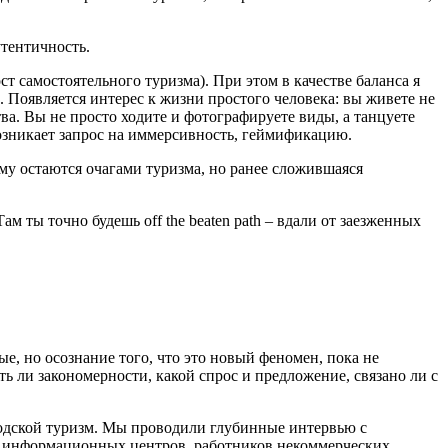
утентичность.
т самостоятельного туризма). При этом в качестве баланса я
. Появляется интерес к жизни простого человека: вы живете не
тва. Вы не просто ходите и фотографируете виды, а танцуете
 Возникает запрос на иммерсивность, геймификацию.
му остаются очагами туризма, но ранее сложившаяся
м ты точно будешь off the beaten path – вдали от заезженных
ые, но осознание того, что это новый феномен, пока не
ть ли закономерности, какой спрос и предложение, связано ли с
ородской туризм. Мы проводили глубинные интервью с
х информационных центров, работников некоммерческих