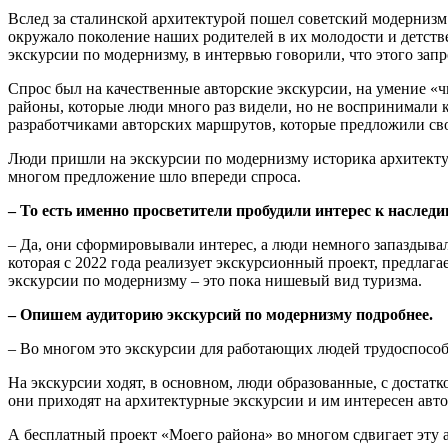
Вслед за сталинской архитектурой пошел советский модернизм.
окружало поколение наших родителей в их молодости и детстве,
экскурсии по модернизму, в интервью говорили, что этого запр
Спрос был на качественные авторские экскурсии, на умение «чи
районы, которые люди много раз видели, но не воспринимали 
разработчиками авторских маршрутов, которые предложили св
Люди пришли на экскурсии по модернизму историка архитектуры
многом предложение шло впереди спроса.
– То есть именно просветители пробудили интерес к наслед
– Да, они сформировывали интерес, а люди немного запаздывал
которая с 2022 года реализует экскурсионный проект, предлага
экскурсии по модернизму – это пока нишевый вид туризма.
– Опишем аудиторию экскурсий по модернизму подробнее.
– Во многом это экскурсии для работающих людей трудоспособн
На экскурсии ходят, в основном, люди образованные, с достат
они приходят на архитектурные экскурсии и им интересен автор
А бесплатный проект «Моего района» во многом сдвигает эту ау