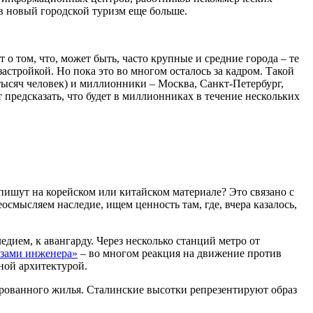
 в новый городской туризм еще больше.
о том, что, может быть, часто крупные и средние города – те
застройкой. Но пока это во многом осталось за кадром. Такой
тысяч человек) и миллионники – Москва, Санкт-Петербург,
 предсказать, что будет в миллионниках в течение нескольких
 пишут на корейском или китайском материале? Это связано с
смысляем наследие, ищем ценность там, где, вчера казалось,
дием, к авангарду. Через несколько станций метро от
зами инженера»
– во многом реакция на движение против
ной архитектурой.
гированного жилья. Сталинские высотки репрезентируют образ