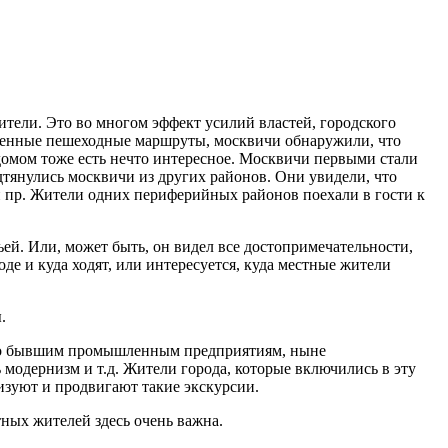
тели. Это во многом эффект усилий властей, городского
ещенные пешеходные маршруты, москвичи обнаружили, что
с домом тоже есть нечто интересное. Москвичи первыми стали
одтянулись москвичи из других районов. Они увидели, что
и пр. Жители одних периферийных районов поехали в гости к
мьей. Или, может быть, он видел все достопримечательности,
оде и куда ходят, или интересуется, куда местные жители
.
, по бывшим промышленным предприятиям, ныне
модернизм и т.д. Жители города, которые включились в эту
изуют и продвигают такие экскурсии.
тных жителей здесь очень важна.