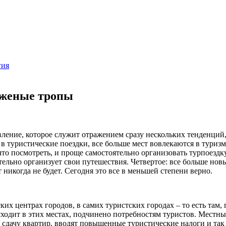
гия
оженые тропы
 явление, которое служит отражением сразу нескольких тенденций
в туристические поездки, все больше мест вовлекаются в туриз
что посмотреть, и проще самостоятельно организовать турпоездку
оятельно организует свои путешествия. Четвертое: все больше но
ст никогда не будет. Сегодня это все в меньшей степени верно.
еских центрах городов, в самих туристских городах – то есть там
исходит в этих местах, подчинено потребностям туристов. Местн
сдачу квартир, вводят повышенные туристические налоги и так 