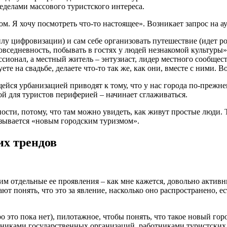
еделами массового туристского интереса.
м. Я хочу посмотреть что-то настоящее». Возникает запрос на а
у цифровизации) и сам себе организовать путешествие (идет рос
овседневность, побывать в гостях у людей незнакомой культуры»
ссионал, а местный житель – энтузиаст, лидер местного сообщес
ете на свадьбе, делаете что-то так же, как они, вместе с ними.
ся урбанизацией приводят к тому, что у нас города по-прежне
й для туристов периферией – начинает сглаживаться.
сти, потому, что там можно увидеть, как живут простые люди. Та
азывается «новым городским туризмом».
их трендов
им отдельные ее проявления – как мне кажется, довольно активн
 понять, что это за явление, насколько оно распространено, ес
о это пока нет), пилотажное, чтобы понять, что такое новый г
дниками государственных организаций, работниками туристски