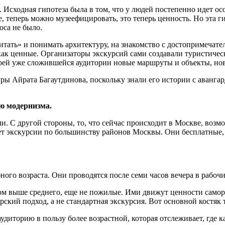
 Исходная гипотеза была в том, что у людей постепенно идет ос
 теперь можно музеефицировать, это теперь ценность. Но эта гип
оса не было.
тать» и понимать архитектуру, на знакомство с достопримечател
как ценные. Организаторы экскурсий сами создавали туристичес
оей уже сложившейся аудитории новые маршруты и объекты, нов
 Айрата Багаутдинова, поскольку знали его истории с авангард
ию модернизма.
и. С другой стороны, то, что сейчас происходит в Москве, воз
ет экскурсии по большинству районов Москвы. Они бесплатные, и
ого возраста. Они проводятся после семи часов вечера в рабоч
ком выше среднего, еще не пожилые. Ими движут ценности самор
ский подход, а не стандартная экскурсия. Вот основной костяк 
диторию в пользу более возрастной, которая отслеживает, где к