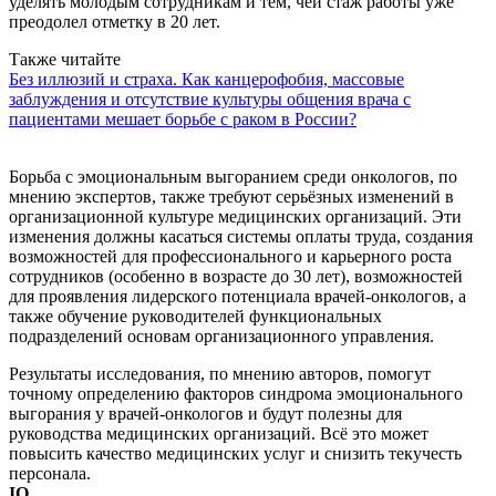
уделять молодым сотрудникам и тем, чей стаж работы уже
преодолел отметку в 20 лет.
Также читайте
Без иллюзий и страха. Как канцерофобия, массовые
заблуждения и отсутствие культуры общения врача с
пациентами мешает борьбе с раком в России?
Борьба с эмоциональным выгоранием среди онкологов, по
мнению экспертов, также требуют серьёзных изменений в
организационной культуре медицинских организаций. Эти
изменения должны касаться системы оплаты труда, создания
возможностей для профессионального и карьерного роста
сотрудников (особенно в возрасте до 30 лет), возможностей
для проявления лидерского потенциала врачей-онкологов, а
также обучение руководителей функциональных
подразделений основам организационного управления.
Результаты исследования, по мнению авторов, помогут
точному определению факторов синдрома эмоционального
выгорания у врачей-онкологов и будут полезны для
руководства медицинских организаций. Всё это может
повысить качество медицинских услуг и снизить текучесть
персонала.
IQ