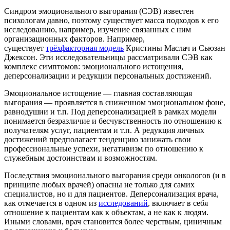
Синдром эмоционального выгорания (СЭВ) известен
психологам давно, поэтому существует масса подходов к его
исследованию, например, изучение связанных с ним
организационных факторов. Например,
существует
трёхфакторная модель
Кристины Маслач и Сьюзан
Джексон. Эти исследовательницы рассматривали СЭВ как
комплекс симптомов: эмоционального истощения,
деперсонализации и редукции персональных достижений.
Эмоциональное истощение — главная составляющая
выгорания — проявляется в сниженном эмоциональном фоне,
равнодушии и т.п. Под деперсонализацией в рамках модели
понимается безразличие и бесчувственность по отношению к
получателям услуг, пациентам и т.п. А редукция личных
достижений предполагает тенденцию занижать свои
профессиональные успехи, негативизм по отношению к
служебным достоинствам и возможностям.
Последствия эмоционального выгорания среди онкологов (и в
принципе любых врачей) опасны не только для самих
специалистов, но и для пациентов. Деперсонализация врача,
как отмечается в одном из
исследований
, включает в себя
отношение к пациентам как к объектам, а не как к людям.
Иными словами, врач становится более черствым, циничным