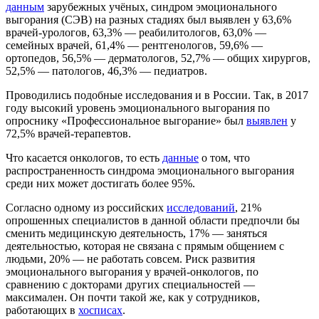
данным
зарубежных учёных, синдром эмоционального
выгорания (СЭВ) на разных стадиях был выявлен у 63,6%
врачей-урологов, 63,3% — реабилитологов, 63,0% —
семейных врачей, 61,4% — рентгенологов, 59,6% —
ортопедов, 56,5% — дерматологов, 52,7% — общих хирургов,
52,5% — патологов, 46,3% — педиатров.
Проводились подобные исследования и в России. Так, в 2017
году высокий уровень эмоционального выгорания по
опроснику «Профессиональное выгорание» был
выявлен
у
72,5% врачей-терапевтов.
Что касается онкологов, то есть
данные
о том, что
распространенность синдрома эмоционального выгорания
среди них может достигать более 95%.
Согласно одному из российских
исследований
, 21%
опрошенных специалистов в данной области предпочли бы
сменить медицинскую деятельность, 17% — заняться
деятельностью, которая не связана с прямым общением с
людьми, 20% — не работать совсем. Риск развития
эмоционального выгорания у врачей-онкологов, по
сравнению с докторами других специальностей —
максимален. Он почти такой же, как у сотрудников,
работающих в
хосписах
.