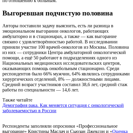
по отношению к больным.
Выгоревшая подчистую половина
Авторы поставили задачу выяснить, есть ли разница в
эмоциональном выгорании онкологов, работающих
амбулаторно и в стационарах, а также — как выгорание
связано с удовлетворённостью работой. В исследовании
приняли участие 100 врачей-онкологов из Москвы. Половина
из них — сотрудники Центра амбулаторной онкологической
помощи, а ещё 50 работают в подразделениях одного из
Национальных медицинских исследовательских центров,
оказывающих помощь онкобольным стационарно. Среди
респондентов было 66% мужчин, 64% являлись сотрудниками
хирургических отделений, 8% — должностными лицами.
Средний возраст участников составил 38,6 лет, средний стаж
работы по специальности — 14,6 лет.
Также читайте
Демография рака. Как меняется ситуация с онкологической
заболеваемостью в России
Респонденты заполняли опросники «Профессиональное
выгорание» Кристины Маслач и Сьюзан Джексон и «
Оценка