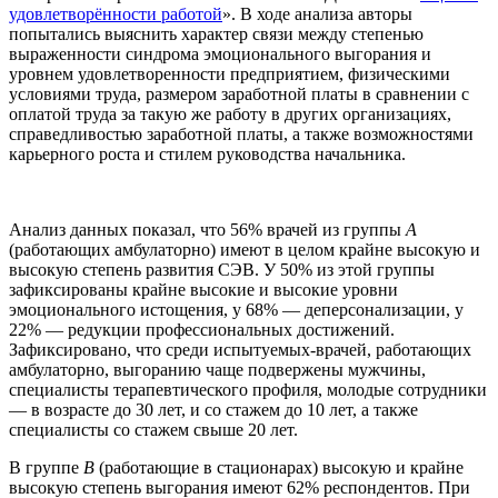
удовлетворённости работой
». В ходе анализа авторы
попытались выяснить характер связи между степенью
выраженности синдрома эмоционального выгорания и
уровнем удовлетворенности предприятием, физическими
условиями труда, размером заработной платы в сравнении с
оплатой труда за такую же работу в других организациях,
справедливостью заработной платы, а также возможностями
карьерного роста и стилем руководства начальника.
Анализ данных показал, что 56% врачей из группы
А
(работающих амбулаторно) имеют в целом крайне высокую и
высокую степень развития СЭВ. У 50% из этой группы
зафиксированы крайне высокие и высокие уровни
эмоционального истощения, у 68% — деперсонализации, у
22% — редукции профессиональных достижений.
Зафиксировано, что среди испытуемых-врачей, работающих
амбулаторно, выгоранию чаще подвержены мужчины,
специалисты терапевтического профиля, молодые сотрудники
— в возрасте до 30 лет, и со стажем до 10 лет, а также
специалисты со стажем свыше 20 лет.
В группе
B
(работающие в стационарах) высокую и крайне
высокую степень выгорания имеют 62% респондентов. При