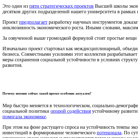
Это один из
пяти стратегических проектов
Высшей школы эконо
десятков других подразделений нашего университета в рамках
Проект
предполагает
разработку научных инструментов доказа
инклюзивность экономического роста. Иными словами, максим
За озвученной выше громоздкой формулой стоят простые вещи
Изначально проект стартовал как междисциплинарный, объедин
бизнеса. Совместными усилиями этот коллектив разрабатывает
меры сохранения социальной устойчивости в условиях структ
развития.
Почему именно сейчас такой проект особенно актуален?
Мир быстро меняется в технологическом, социально-демографи
социальной политики
опорой содействия
устойчивому развит
помогала экономике
.
При этом на фоне растущего спроса на устойчивость темпы эко
инвестиций в формирование человеческого
потенциала
. По су