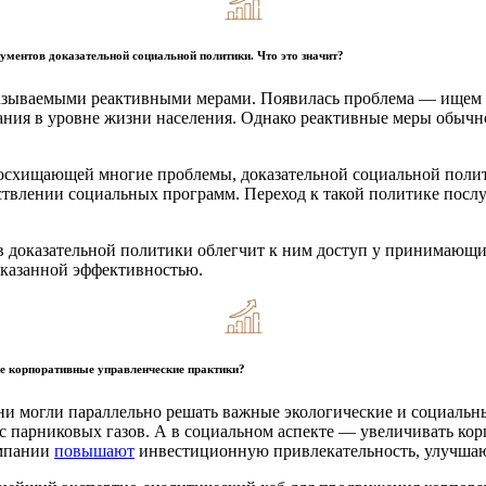
ументов доказательной социальной политики. Что это значит?
называемыми реактивными мерами. Появилась проблема — ищем и
бания в уровне жизни населения. Однако реактивные меры обычн
восхищающей многие проблемы, доказательной социальной полит
твлении социальных программ. Переход к такой политике посл
доказательной политики облегчит к ним доступ у принимающих 
оказанной эффективностью.
ые корпоративные управленческие практики?
они могли параллельно решать важные экологические и социаль
с парниковых газов. А в социальном аспекте — увеличивать кор
омпании
повышают
инвестиционную привлекательность, улучшаю