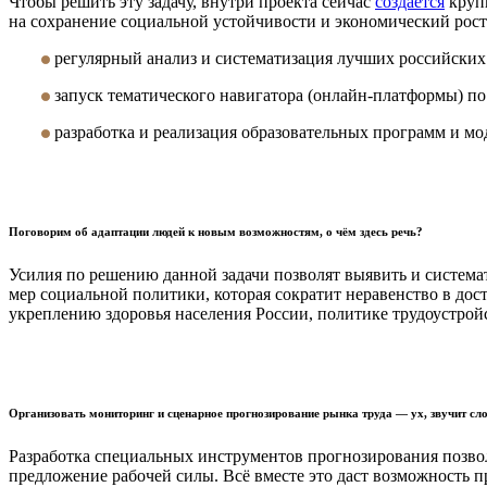
Чтобы решить эту задачу, внутри проекта сейчас
создаётся
крупн
на сохранение социальной устойчивости и экономический рост 
регулярный анализ и систематизация лучших российских
запуск тематического навигатора (онлайн-платформы) по
разработка и реализация образовательных программ и мод
Поговорим об адаптации людей к новым возможностям, о чём здесь речь?
Усилия по решению данной задачи позволят выявить и системат
мер социальной политики, которая сократит неравенство в до
укреплению здоровья населения России, политике трудоустрой
Организовать мониторинг и сценарное прогнозирование рынка труда — ух, звучит сл
Разработка специальных инструментов прогнозирования позвол
предложение рабочей силы. Всё вместе это даст возможность 