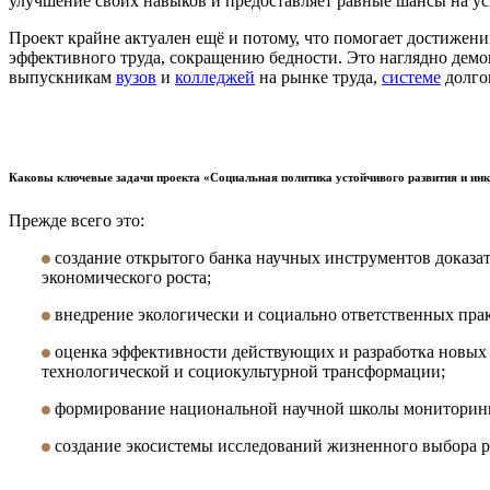
улучшение своих навыков и предоставляет равные шансы на у
Проект крайне актуален ещё и потому, что помогает достиже
эффективного труда, сокращению бедности. Это наглядно дем
выпускникам
вузов
и
колледжей
на рынке труда,
системе
долго
Каковы ключевые задачи проекта «Социальная политика устойчивого развития и ин
Прежде всего это:
создание открытого банка научных инструментов доказа
экономического роста;
внедрение экологически и социально ответственных пра
оценка эффективности действующих и разработка новых 
технологической и социокультурной трансформации;
формирование национальной научной школы мониторинга
создание экосистемы исследований жизненного выбора р