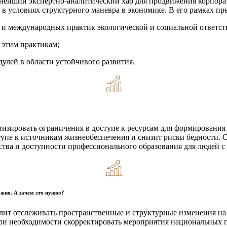
ейший экспертно-аналитический хаб для продвижения корпора
в условиях структурного маневра в экономике. В его рамках пре
 и международных практик экологической и социальной ответст
 этим практикам;
улей в области устойчивого развития.
изировать ограничения в доступе к ресурсам для формирования 
ступе к источникам жизнеобеспечения и снизит риски бедности.
ства и доступности профессионального образования для людей 
ожно. А зачем это нужно?
ит отслеживать пространственные и структурные изменения на р
при необходимости скорректировать мероприятия национальных 