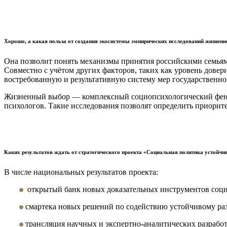
Хорошо, а какая польза от создания экосистемы эмпирических исследований жизненн
Она позволит понять механизмы принятия российскими семьями
Совместно с учётом других факторов, таких как уровень дове
востребованную и результативную систему мер государственн
Жизненный выбор — комплексный социопсихологический феном
психологов. Такие исследования позволят определить приорит
Каких результатов ждать от стратегического проекта «Социальная политика устойчи
В числе национальных результатов проекта:
открытый банк новых доказательных инструментов соци
смартека новых решений по содействию устойчивому ра
трансляция научных и экспертно-аналитических разработ