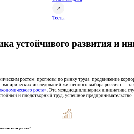
Тесты
ика устойчивого развития и и
ическим ростом, прогнозы по рынку труда, продвижение корпо
емы эмпирических исследований жизненного выбора россиян — т
экономического роста»
. Эта междисциплинарная инициатива глу
достойный и плодотворный труд, успешное предпринимательство
номического роста»?