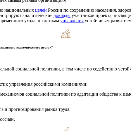
спех самым разным организациям.
нию национальных
целей
России по сохранению населения, здоров
онстрируют аналитические
доклады
участников проекта, посвящ
временного ухода, практикам
управления
устойчивым развитием
клюзивного экономического роста»?
тельной социальной политики, в том числе по содействию уст
ктик управления российскими компаниями;
механизмов социальной политики по адаптации общества к изм
 и прогнозирования рынка труда;
оссиян.