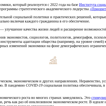
мики, который реализуется с 2022 года на базе
Института соци
 программы стратегического академического лидерства
«Приорит
тельной социальной политики и практических решений, которы
ально включая каждого гражданина в его обеспечение.
 — улучшение качества жизни людей и расширение возможностей
ив экономистов, социологов, политологов, демографов, психоло
 инструменты адаптации общества (например, на уровне семей)
урных изменений экономики на фоне демографических ограничен
ческом, экономическом и других направлениях. Неравенство, ус
ию. В пандемию
COVID-19
социальная политика обеспечивала, в
номического роста во многих странах замедлялись. Это
стимули
ти, речь как раз об инклюзивном экономическом росте. В идеал