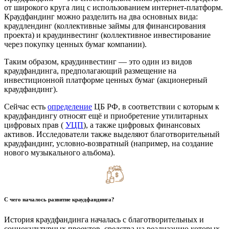
от широкого круга лиц с использованием интернет-платформ.
Краудфандинг можно разделить на два основных вида:
краудлендинг (коллективные займы для финансирования
проекта) и краудинвестинг (коллективное инвестирование
через покупку ценных бумаг компании).
Таким образом, краудинвестинг — это один из видов
краудфандинга, предполагающий размещение на
инвестиционной платформе ценных бумаг (акционерный
краудфандинг).
Сейчас есть
определение
ЦБ РФ, в соответствии с которым к
краудфандингу относят ещё и приобретение утилитарных
цифровых прав (
УЦП
), а также цифровых финансовых
активов. Исследователи также выделяют благотворительный
краудфандинг, условно-возвратный (например, на создание
нового музыкального альбома).
С чего началось развитие краудфандинга?
История краудфандинга началась с благотворительных и
социокультурных проектов, средства на реализацию которых