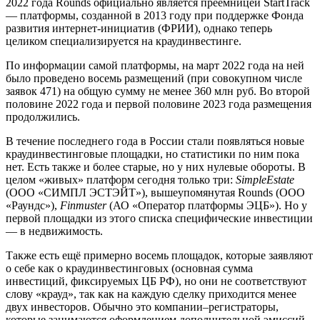
2022 года Rounds официально является преемницей StartTrack
— платформы, созданной в 2013 году при поддержке Фонда
развития интернет-инициатив (ФРИИ), однако теперь
целиком специализируется на краудинвестинге.
По информации самой платформы, на март 2022 года на ней
было проведено восемь размещений (при совокупном числе
заявок 471) на общую сумму не менее 360 млн руб. Во второй
половине 2022 года и первой половине 2023 года размещения
продолжились.
В течение последнего года в России стали появляться новые
краудинвестинговые площадки, но статистики по ним пока
нет. Есть также и более старые, но у них нулевые обороты. В
целом «живых» платформ сегодня только три:
SimpleEstate
(ООО «СИМПЛ ЭСТЭЙТ»), вышеупомянутая Rounds (ООО
«Раундс»),
Finmuster
(АО «Оператор платформы ЭЦБ»). Но у
первой площадки из этого списка специфические инвестиции
— в недвижимость.
Также есть ещё примерно восемь площадок, которые заявляют
о себе как о краудинвестинговых (основная сумма
инвестиций, фиксируемых ЦБ РФ), но они не соответствуют
слову «крауд», так как на каждую сделку приходится менее
двух инвесторов. Обычно это компании–регистраторы,
которые занимаются оформлением дополнительной эмиссий