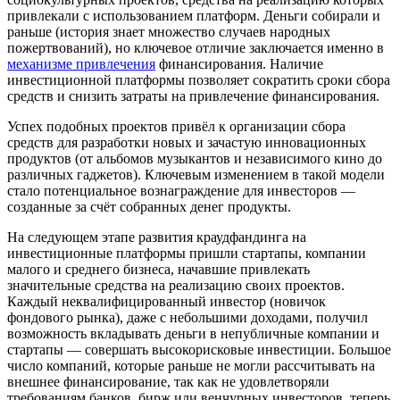
привлекали с использованием платформ. Деньги собирали и
раньше (история знает множество случаев народных
пожертвований), но ключевое отличие заключается именно в
механизме привлечения
финансирования. Наличие
инвестиционной платформы позволяет сократить сроки сбора
средств и снизить затраты на привлечение финансирования.
Успех подобных проектов привёл к организации сбора
средств для разработки новых и зачастую инновационных
продуктов (от альбомов музыкантов и независимого кино до
различных гаджетов). Ключевым изменением в такой модели
стало потенциальное вознаграждение для инвесторов —
созданные за счёт собранных денег продукты.
На следующем этапе развития краудфандинга на
инвестиционные платформы пришли стартапы, компании
малого и среднего бизнеса, начавшие привлекать
значительные средства на реализацию своих проектов.
Каждый неквалифицированный инвестор (новичок
фондового рынка), даже с небольшими доходами, получил
возможность вкладывать деньги в непубличные компании и
стартапы — совершать высокорисковые инвестиции. Большое
число компаний, которые раньше не могли рассчитывать на
внешнее финансирование, так как не удовлетворяли
требованиям банков, бирж или венчурных инвесторов, теперь