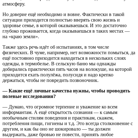
атмосферу.
Но доверие ещё необходимо и вовне. Фактически в такой
ситуации приходится полностью вверять свою жизнь и
здоровье семье, в которой оказываешься. И это достаточно
глубоко проживается, когда оказываешься в таких местах —
на «краю земли».
Также здесь речь идёт об испытаниях, в том числе
физических. В чуме, например, нет возможности помыться, да
ещё постоянно приходится находиться в нескольких слоях
одежды, в термобелье. В сельскую баню мы однажды
добирались практически пять часов на
волокуше
, на которой
приходится ехать полулёжа, полусидя и надо крепко
держаться, чтобы не повредить позвоночник.
— Какие ещё личные качества нужны, чтобы проводить
полевые исследования?
— Думаю, что огромное терпение и уважение ко всем
информантам. А ещё открытость сознания — к самым
необычным стилям поведения и практикам, скажем,
потребления пищи, гигиены и т.д. Это всегда столкновение с
другим, и как бы оно не шокировало — ты должен
выдержать, даже бровью не повести, принять любое