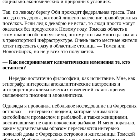
социально-экономических и природных условиях.
Так, по левому берегу Оби проходит федеральная трасса. Там
всегда есть дорога, которой лишено население правобережных
посёлков. Если лед к декабрю не встал, то люди просто могут
оказаться без продуктов к Новому году. Томская область в
этом плане особенно уязвима, потому что там много разрывов
в транспортной инфраструктуре. Очень часто местные жители
хотят переехать сразу в областные столицы — Томск или
Новосибирск, но не у всех это получается.
— Как воспринимают климатические изменения те, кто
остаются?
— Нередко достаточно философски, как испытание. Мне, как
этнографу, интересны апокалиптические настроения и
интерпретация климатических изменений сквозь призму
священного писания и апокалипсиса.
Однажды я проводила небольшое исследование на
Фарерских
островах
— интервью с людьми, которые занимаются
китобойным промыслом и рыбалкой, а также женщинами,
воспитавшими не одно поколение рыбаков. И меня поразило,
каким удивительным образом пересекаются интервью
пожилой дамы с Фарерских островов и жительницы Томской
области. В обоих случаях речь шла о том, что налицо все