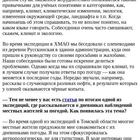
привычными для учёных понятиями и категориями, как,
например, климат, климатические изменения, экология,
изменения окружающей среды, ландшафта и т.п. Когда
начинаешь об этом спрашивать, то не вполне понятно, на
каком языке говорить. Собеседники очень часто смешивают,
скажем, климат и экологию.
Во время экспедиции в ХМАО мы беседовали с оленеводами
из деревни Русскинская в здании администрации, куда они
пришли к руководству со своими просьбами и жалобами.
Наши собеседники были готовы искренне делиться
проблемами. Однако когда мы их спрашивали про климат, то
в лучшем случае получали ответы про погоду — как она
меняется в последние годы. Нередко звучали, например,
рассказы о случающихся разливах нефти, в результате которых
у оленей оказываются чёрные копыта.
— Тем не менее у вас есть
статья
по итогам одной из
экспедиций, где рассказывается о дневниках наблюдений
местных жителей за погодой. Как появилась эта тема?
— Во время одной из экспедиций в Томской области многие
местные жители предложили мне ознакомиться с их
дневниками погоды. Я на этом сфокусировалась
антропологически, не для статистики. В ходе интервью они