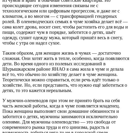
из чумов и яранг в обычные советские квартиры. Но
происходящие сегодня изменения связаны не с
технологическим или цифровым прогрессом, и даже не с
климатом, а во многом — с трансформацией гендерных
ролей. В оленеводческих семьях в чуме хозяйка делает всё —
сама колет дрова, носит снег, чтобы растопить его для воды и
пищи, содержит чум в порядке, заботится о детях, шьёт
одежду, сушит одежду мужа, который пришёл весь в снегу,
чтобы с утра он надел сухое.
Таким образом, для женщин жизнь в чумах — достаточно
сложная. Они хотят жить в тепле, особенно, когда появляются
дети. Во время одного из полевых исследований в
Шурышкарском районе ЯНАО я сама жила в чуме и делала
всё то, что обычно по хозяйству делает в чуме женщина.
Теоретически можно справиться, если речь идёт только о
хозяйстве. Но, если представить, что нужно ещё заботиться о
детях, то это кажется нереальным.
У мужчин-оленеводов при этом не принято брать на себя
часть женской работы, когда в чуме появляется младенец.
Пока женщина выполняет свои домашние обязанности и
заботится о детях, мужчины занимаются исключительно
оленями. Для мужчины оленеводство — это свобода от
современного рынка труда и его цинизма, радость и
возможность добиться чего-то не в городской среде.