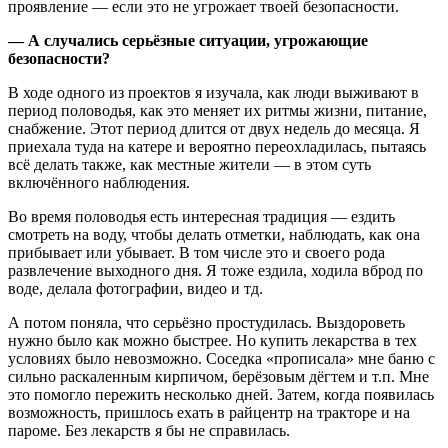
проявление — если это не угрожает твоей безопасности.
— А случались серьёзные ситуации, угрожающие
безопасности?
В ходе одного из проектов я изучала, как люди выживают в
период половодья, как это меняет их ритмы жизни, питание,
снабжение. Этот период длится от двух недель до месяца. Я
приехала туда на катере и вероятно переохладилась, пытаясь
всё делать также, как местные жители — в этом суть
включённого наблюдения.
Во время половодья есть интересная традиция — ездить
смотреть на воду, чтобы делать отметки, наблюдать, как она
прибывает или убывает. В том числе это и своего рода
развлечение выходного дня. Я тоже ездила, ходила вброд по
воде, делала фотографии, видео и тд.
А потом поняла, что серьёзно простудилась. Выздороветь
нужно было как можно быстрее. Но купить лекарства в тех
условиях было невозможно. Соседка «прописала» мне баню с
сильно раскаленным кирпичом, берёзовым дёгтем и т.п. Мне
это помогло пережить несколько дней. Затем, когда появилась
возможность, пришлось ехать в райцентр на тракторе и на
пароме. Без лекарств я бы не справилась.