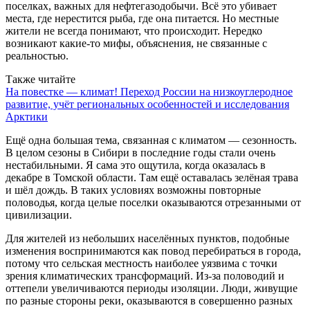
поселках, важных для нефтегазодобычи. Всё это убивает
места, где нерестится рыба, где она питается. Но местные
жители не всегда понимают, что происходит. Нередко
возникают какие-то мифы, объяснения, не связанные с
реальностью.
Также читайте
На повестке — климат! Переход России на низкоуглеродное
развитие, учёт региональных особенностей и исследования
Арктики
Ещё одна большая тема, связанная с климатом — сезонность.
В целом сезоны в Сибири в последние годы стали очень
нестабильными. Я сама это ощутила, когда оказалась в
декабре в Томской области. Там ещё оставалась зелёная трава
и шёл дождь. В таких условиях возможны повторные
половодья, когда целые поселки оказываются отрезанными от
цивилизации.
Для жителей из небольших населённых пунктов, подобные
изменения воспринимаются как повод перебираться в города,
потому что сельская местность наиболее уязвима с точки
зрения климатических трансформаций. Из-за половодий и
оттепели увеличиваются периоды изоляции. Люди, живущие
по разные стороны реки, оказываются в совершенно разных