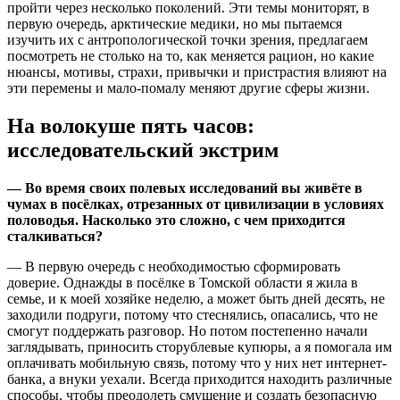
пройти через несколько поколений. Эти темы мониторят, в
первую очередь, арктические медики, но мы пытаемся
изучить их с антропологической точки зрения, предлагаем
посмотреть не столько на то, как меняется рацион, но какие
нюансы, мотивы, страхи, привычки и пристрастия влияют на
эти перемены и мало-помалу меняют другие сферы жизни.
На волокуше пять часов:
исследовательский экстрим
— Во время своих полевых исследований вы живёте в
чумах в посёлках, отрезанных от цивилизации в условиях
половодья. Насколько это сложно, с чем приходится
сталкиваться?
— В первую очередь с необходимостью сформировать
доверие. Однажды в посёлке в Томской области я жила в
семье, и к моей хозяйке неделю, а может быть дней десять, не
заходили подруги, потому что стеснялись, опасались, что не
смогут поддержать разговор. Но потом постепенно начали
заглядывать, приносить сторублевые купюры, а я помогала им
оплачивать мобильную связь, потому что у них нет интернет-
банка, а внуки уехали. Всегда приходится находить различные
способы, чтобы преодолеть смущение и создать безопасную