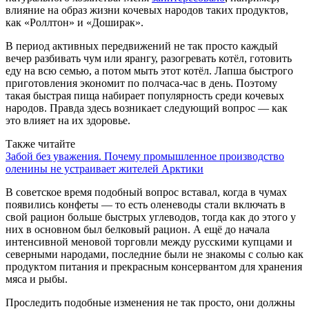
влияние на образ жизни кочевых народов таких продуктов,
как «Роллтон» и «Доширак».
В период активных передвижений не так просто каждый
вечер разбивать чум или ярангу, разогревать котёл, готовить
еду на всю семью, а потом мыть этот котёл. Лапша быстрого
приготовления экономит по полчаса-час в день. Поэтому
такая быстрая пища набирает популярность среди кочевых
народов. Правда здесь возникает следующий вопрос — как
это влияет на их здоровье.
Также читайте
Забой без уважения. Почему промышленное производство
оленины не устраивает жителей Арктики
В советское время подобный вопрос вставал, когда в чумах
появились конфеты — то есть оленеводы стали включать в
свой рацион больше быстрых углеводов, тогда как до этого у
них в основном был белковый рацион. А ещё до начала
интенсивной меновой торговли между русскими купцами и
северными народами, последние были не знакомы с солью как
продуктом питания и прекрасным консервантом для хранения
мяса и рыбы.
Проследить подобные изменения не так просто, они должны