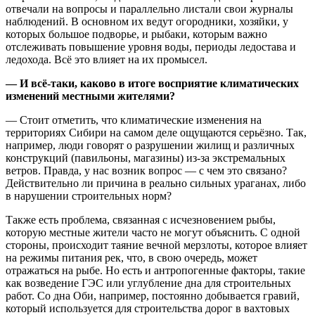
отвечали на вопросы и параллельно листали свои журналы
наблюдений. В основном их ведут огородники, хозяйки, у
которых большое подворье, и рыбаки, которым важно
отслеживать повышение уровня воды, периоды ледостава и
ледохода. Всё это влияет на их промысел.
— И всё-таки, каково в итоге восприятие климатических
изменений местными жителями?
— Стоит отметить, что климатические изменения на
территориях Сибири на самом деле ощущаются серьёзно. Так,
например, люди говорят о разрушении жилищ и различных
конструкций (павильоны, магазины) из-за экстремальных
ветров. Правда, у нас возник вопрос — с чем это связано?
Действительно ли причина в реально сильных ураганах, либо
в нарушении строительных норм?
Также есть проблема, связанная с исчезновением рыбы,
которую местные жители часто не могут объяснить. С одной
стороны, происходит таяние вечной мерзлоты, которое влияет
на режимы питания рек, что, в свою очередь, может
отражаться на рыбе. Но есть и антропогенные факторы, такие
как возведение ГЭС или углубление дна для строительных
работ. Со дна Оби, например, постоянно добывается гравий,
который используется для строительства дорог в вахтовых