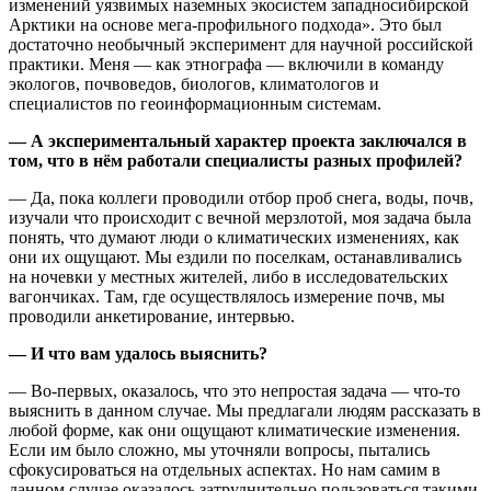
изменений уязвимых наземных экосистем западносибирской
Арктики на основе мега-профильного подхода». Это был
достаточно необычный эксперимент для научной российской
практики. Меня — как этнографа — включили в команду
экологов, почвоведов, биологов, климатологов и
специалистов по геоинформационным системам.
— А экспериментальный характер проекта заключался в
том, что в нём работали специалисты разных профилей?
— Да, пока коллеги проводили отбор проб снега, воды, почв,
изучали что происходит с вечной мерзлотой, моя задача была
понять, что думают люди о климатических изменениях, как
они их ощущают. Мы ездили по поселкам, останавливались
на ночевки у местных жителей, либо в исследовательских
вагончиках. Там, где осуществлялось измерение почв, мы
проводили анкетирование, интервью.
— И что вам удалось выяснить?
— Во-первых, оказалось, что это непростая задача — что-то
выяснить в данном случае. Мы предлагали людям рассказать в
любой форме, как они ощущают климатические изменения.
Если им было сложно, мы уточняли вопросы, пытались
сфокусироваться на отдельных аспектах. Но нам самим в
данном случае оказалось затруднительно пользоваться такими