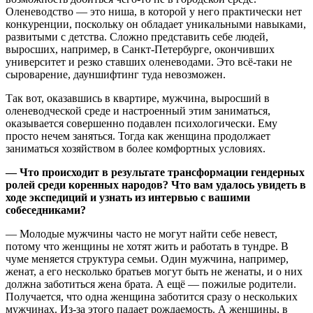
Оленеводство — это ниша, в которой у него практически нет
конкуренции, поскольку он обладает уникальными навыками,
развитыми с детства. Сложно представить себе людей,
выросших, например, в Санкт-Петербурге, окончивших
университет и резко ставших оленеводами. Это всё-таки не
сыроварение, дауншифтинг туда невозможен.
Так вот, оказавшись в квартире, мужчина, выросший в
оленеводческой среде и настроенный этим заниматься,
оказывается совершенно подавлен психологически. Ему
просто нечем заняться. Тогда как женщина продолжает
заниматься хозяйством в более комфортных условиях.
— Что происходит в результате трансформации гендерных
ролей среди коренных народов? Что вам удалось увидеть в
ходе экспедиций и узнать из интервью с вашими
собеседниками?
— Молодые мужчины часто не могут найти себе невест,
потому что женщины не хотят жить и работать в тундре. В
чуме меняется структура семьи. Один мужчина, например,
женат, а его несколько братьев могут быть не женаты, и о них
должна заботиться жена брата. А ещё — пожилые родители.
Получается, что одна женщина заботится сразу о нескольких
мужчинах. Из-за этого падает рождаемость. А женщины, в