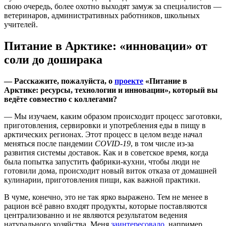
свою очередь, более охотно выходят замуж за специалистов —
ветеринаров, административных работников, школьных
учителей.
Питание в Арктике: «инновации» от
соли до доширака
— Расскажите, пожалуйста, о
проекте
«Питание в
Арктике: ресурсы, технологии и инновации», который вы
ведёте совместно с коллегами?
— Мы изучаем, каким образом происходит процесс заготовки,
приготовления, сервировки и употребления еды в пищу в
арктических регионах. Этот процесс в целом везде начал
меняться после пандемии
COVID-19
, в том числе из-за
развития системы доставок. Как и в советское время, когда
была попытка запустить фабрики-кухни, чтобы люди не
готовили дома, происходит новый виток отказа от домашней
кулинарии, приготовления пищи, как важной практики.
В чуме, конечно, это не так ярко выражено. Тем не менее в
рацион всё равно входят продукты, которые поставляются
централизованно и не являются результатом ведения
натурального хозяйства. Меня
заинтересовало
, например,