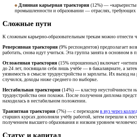
Длинная карьерная траектория
(12%) — «карьеристы» 
промышленности и образовании — отраслях, требующих
Сложные пути
К сложным карьерно-образовательным трекам можно отнести ч
Реверсивная траектория
(9% респондентов) предполагает воз
работать, снова идут учиться. Эта группа занята в основном в
Отложенная траектория
(15% опрошенных) включает «нетипи
до 24 лет, посвящали себя лишь учёбе — в бакалавриате, а зате
уязвимость в смысле трудоустройства и зарплаты. Их выход на 
случился, доходы ниже среднего по выборке.
Нестабильная траектория
(14%) — кластер неустойчивости на
трудоустройства они похожи. После получения диплома предст
находилась в нестабильном положении.
Транзитная траектория
(7%) — с переходом
в вуз через колле
старших курсах дополняли учёбу работой, затем перешли к пос
получением высшего образования и низким уровнем человеческ
Статус и капитал