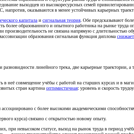
ледование выходцев из высокоресурсных семей привилегирован
С, напротив, оказываются в менее устойчивых карьерных траект
еческого капитала
и
сигнальная теория
. Обе предсказывают боле
сть более образованного и опытного работника на рынке труда 
ии производительность не связана напрямую с длительностью о
массовизации образования сигнальная функция диплома
снижает
и разновидности линейного трека, две карьерные траектории, 
в неё совмещение учёбы с работой на старших курсах и в магис
азвитых стран картина
оптимистичная
: уровень и скорость труд
ассоциировано с более высокими академическими способностя
ервого курса) связано с открытостью новому опыту.
них, при невысоком статусе, выход на рынок труда в период уч