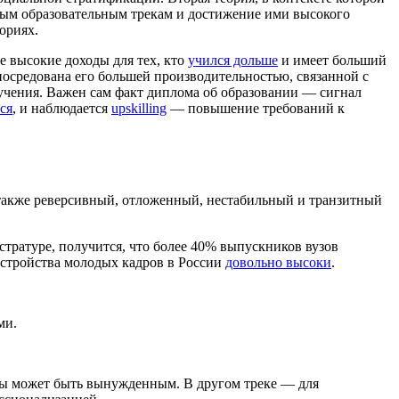
ным образовательным трекам и достижение ими высокого
ориях.
е высокие доходы для тех, кто
учился дольше
и имеет больший
опосредована его большей производительностью, связанной с
бучения. Важен сам факт диплома об образовании — сигнал
ся
, и наблюдается
upskilling
— повышение требований к
а также реверсивный, отложенный, нестабильный и транзитный
тратуре, получится, что более 40% выпускников вузов
оустройства молодых кадров в России
довольно высоки
.
ми.
ёбы может быть вынужденным. В другом треке — для