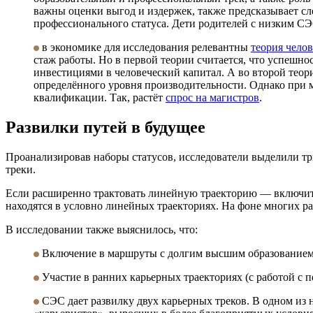
важны оценки выгод и издержек, также предсказывает с
профессионального статуса. Дети родителей с низким СЭ
в экономике для исследования релевантны
теория челов
стаж работы. Но в первой теории считается, что успешно
инвестициями в человеческий капитал. А во второй теор
определённого уровня производительности. Однако при 
квалификации. Так, растёт
спрос на магистров
.
Развилки путей в будущее
Проанализировав наборы статусов, исследователи выделили тр
треки.
Если расширенно трактовать линейную траекторию — включить 
находятся в условно линейных траекториях. На фоне многих р
В исследовании также выяснилось, что:
Включение в маршруты с долгим высшим образованием 
Участие в ранних карьерных траекториях (с работой с п
СЭС дает развилку двух карьерных треков. В одном из 