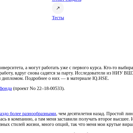
Тесты
верситета, а могут работать уже с первого курса. Кто-то выбир
работу, вдруг снова садятся за парту. Исследователи из НИУ В
им дипломом. Подробнее о них — в материале IQ.HSE.
 фонда
(проект No 22–18-00533).
аздо более разнообразными
, чем десятилетия назад. Простой ли
ь в компанию, а там меня заставили получать второе высшее. И 
азных стилей жизни, много опций, так что меня мои крутые вир