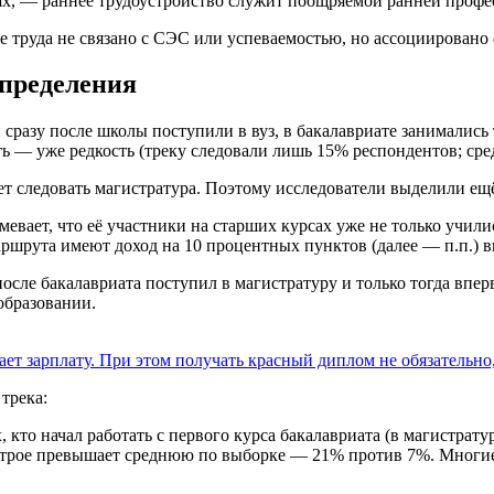
ях, — раннее трудоустройство служит поощряемой ранней профе
 труда не связано с СЭС или успеваемостью, но ассоциировано
определения
сразу после школы поступили в вуз, в бакалавриате занимались
путь — уже редкость (треку следовали лишь 15% респондентов; ср
ет следовать магистратура. Поэтому исследователи выделили ещ
евает, что её участники на старших курсах уже не только училис
маршрута имеют доход на 10 процентных пунктов (далее — п.п.) 
осле бакалавриата поступил в магистратуру и только тогда впер
образовании.
т зарплату. При этом получать красный диплом не обязательно,
трека:
то начал работать с первого курса бакалавриата (в магистратур
 втрое превышает среднюю по выборке — 21% против 7%. Многи