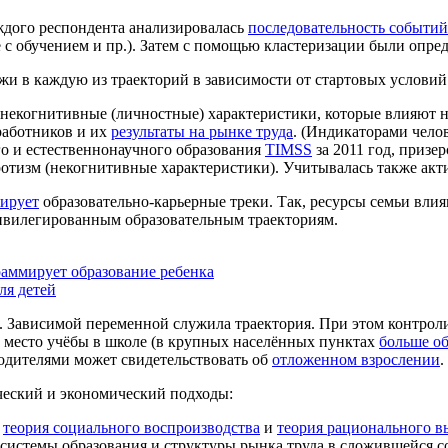
ждого респондента анализировалась
последовательность событий
ё с обучением и пр.). Затем с помощью кластеризации были опре
и в каждую из траекторий в зависимости от стартовых условий
некогнитивные (личностные) характеристики, которые влияют н
аботников и их
результаты на рынке труда
. (Индикаторами челов
о и естественнонаучного образования
TIMSS
за 2011 год, призе
ротизм (некогнитивные характеристики). Учитывалась также акти
ирует
образовательно-карьерные треки. Так, ресурсы семьи вли
ивилегированным образовательным траекториям.
раммирует образование ребенка
ля детей
.
Зависимой переменной
служила траектория. При этом контроли
, место учёбы в школе (в крупных населённых пунктах
больше о
одителями может свидетельствовать об
отложенном взрослении
.
ческий и экономический подходы:
ы
теория социального воспроизводства
и
теория рационального в
 системы образования и структуры рынка труда в сложившейся с