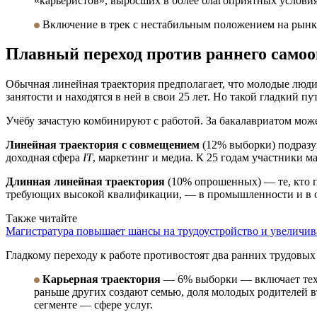
«карьеристов», выросших в более благоприятных услови
Включение в трек с нестабильным положением на рынке
Плавный переход против раннего само
Обычная линейная траектория предполагает, что молодые люди 
занятости и находятся в ней в свои 25 лет. Но такой гладкий 
Учёбу зачастую комбинируют с работой. За бакалавриатом мож
Линейная траектория с совмещением
(12% выборки) подразум
доходная сфера
IT
, маркетинг и медиа. К 25 годам участники 
Длинная линейная траектория
(10% опрошенных) — те, кто п
требующих высокой квалификации, — в промышленности и в 
Также читайте
Магистратура повышает шансы на трудоустройство и увеличивае
Гладкому переходу к работе противостоят два ранних трудовых 
Карьерная траектория
— 6% выборки — включает тех, к
раньше других создают семью, доля молодых родителей
сегменте — сфере услуг.