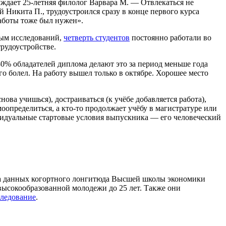
уждает 25-летняя филолог Варвара М. — Отвлекаться не
й Никита П., трудоустроился сразу в конце первого курса
работы тоже был нужен».
нным исследований,
четверть студентов
постоянно работали во
трудоустройстве.
80% обладателей диплома делают это за период меньше года
го болел. На работу вышел только в октябре. Хорошее место
ова учишься), достраиваться (к учёбе добавляется работа),
моопределиться, а кто-то продолжает учёбу в магистратуре или
видуальные стартовые условия выпускника — его человеческий
 данных когортного лонгитюда Высшей школы экономики
высокообразованной молодежи до 25 лет. Также они
следование
.