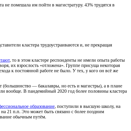
та не помешала им пойти в магистратуру. 43% трудятся в
ставители кластера трудоустраиваются и, не прекращая
отают
, то в этом кластере респонденты не имели опыта работы
оворя, их взрослость «отложена». Группе присуща некоторая
ода к постоянной работе не было. У тех, у кого он всё же
 (большинство — бакалавры, но есть и магистры), а в плане
али вообще. В пандемийный 2020 год более половины кластера
фессиональное образование
, поступили в высшую школу, на
на 21 п.п. Это может быть связано с более поздним
ование обычным путём.