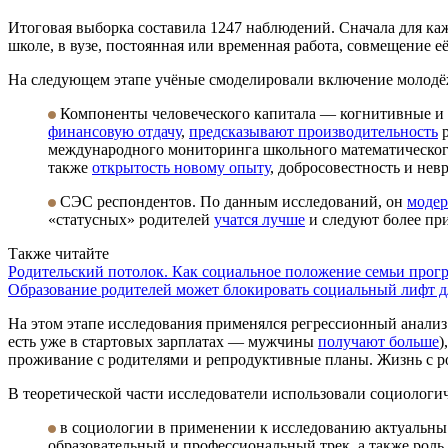
Итоговая выборка составила 1247 наблюдений. Сначала для ка
школе, в вузе, постоянная или временная работа, совмещение е
На следующем этапе учёные смоделировали включение молодёж
Компоненты человеческого капитала — когнитивные и 
финансовую отдачу
,
предсказывают производительность
р
международного мониторинга школьного математическог
также
открытость новому опыту
, добросовестность и нев
СЭС
респондентов. По данным исследований, он
модер
«статусных» родителей
учатся лучше
и следуют более пр
Также читайте
Родительский потолок. Как социальное положение семьи прог
Образование родителей может блокировать социальный лифт д
На этом этапе исследования применялся регрессионный анализ
есть уже в стартовых зарплатах — мужчины
получают больше
)
проживание с родителями и репродуктивные планы. Жизнь с р
В теоретической части исследователи использовали социологи
в социологии в применении к исследованию актуальн
образовательный и профессиональный трек, а также роль