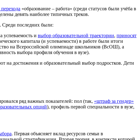
 перехода
«образование – работа» (среди статусов были учёба в
делены девять наиболее типичных треков.
. Среди последних были:
а успеваемость и
выбор образовательной траектории
,
приносят
еческого капитала (и успеваемости) в работе были итоги
рство на Всероссийской олимпиаде школьников (ВсОШ), а
вность выбора профиля обучения в вузе).
яют на достижения и образовательный выбор подростков. Дети
ровался ряд важных показателей: пол (так,
«штраф за гендер»
бразовательных опций
), профиль первой специальности в вузе,
ыбора
. Первая объясняет вклад ресурсов семьи в
оциальной стратификации. Вторая теория, в контексте которой