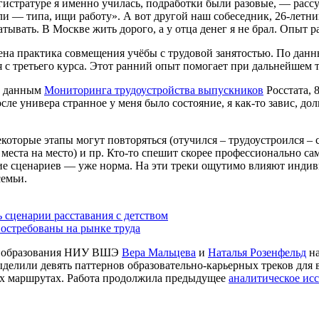
гистратуре я именно училась, подработки были разовые, — расс
али — типа, ищи работу». А вот другой наш собеседник, 26-летни
атывать. В Москве жить дорого, а у отца денег я не брал. Опыт 
анена практика совмещения учёбы с трудовой занятостью. По да
 с третьего курса. Этот ранний опыт помогает при дальнейшем 
По данным
Мониторинга трудоустройства выпускников
Росстата, 
е универа странное у меня было состояние, я как-то завис, дол
торые этапы могут повторяться (отучился – трудоустроился – сн
 места на место) и пр. Кто-то спешит скорее профессионально са
зие сценариев — уже норма. На эти треки ощутимо влияют инди
семьи.
 сценарии расставания с детством
остребованы на рынке труда
го образования НИУ ВШЭ
Вера Мальцева
и
Наталья Розенфельд
на
делили девять паттернов образовательно-карьерных треков для 
тих маршрутах. Работа продолжила предыдущее
аналитическое ис