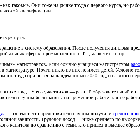
как таковые. Они тоже на рынке труда с первого курса, но рабо
 высокой квалификации.
етыре пути:
вращение в систему образования. После получения диплома пред
 прибыльных сферах: промышленность, IT , маркетинг и пр.
чных» магистрантов. Если обычно учащиеся магистратуры
раб
м в магистратуре. Почти никто из них не имеет детей. Условно г
рынок труда пришёлся на пандемийный 2020 год, и гладкого перех
 рынке труда. У его участников — разный образовательный опыт
авители группы были заняты на временной работе или не работ
дж
— означает, что представители группы получили
среднее про
тоянной занятости. Трудовой доход — ниже среднего по выборке 
ого капитала по сравнению с теми, кто пришел в высшее образ