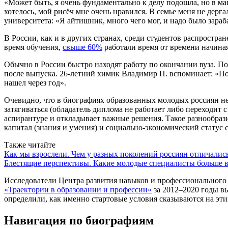
«Может быть, я очень фундаментально к делу подошла, но в ма
хотелось, мой рисёч мне очень нравился. В семье меня не дерг
университета: «Я айтишник, много чего мог, и надо было зараб
В России, как и в других странах, среди студентов распростр
время обучения,
свыше 60%
работали время от времени начиная
Обычно в России быстро находят работу по окончании вуза. 
после выпуска. 26-летний химик Владимир П. вспоминает: «Посл
нашел через год».
Очевидно, что в биографиях образованных молодых россиян неко
затягиваться (обладатель диплома не работает либо переходит с
аспирантуре и откладывает важные решения. Такое разнообра
капитал (знания и умения) и социально-экономический статус 
Также читайте
Как мы взрослели. Чем у разных поколений россиян отличались
Блестящие перспективы. Какие молодые специалисты больше в
Исследователи Центра развития навыков и профессионально
«Траектории в образовании и профессии»
за 2012–2020 годы вы
определили, как именно стартовые условия сказываются на э
Навигация по биографиям