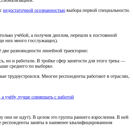
ссионализацией.
 с
недостаточной осознанностью
выбора первой специальности.
 только учёбой, а получив диплом, перешли к постоянной
еди них много госслужащих).
ё две разновидности линейной траектории:
ь, но и работали. В тройке сфер занятости для этого трека —
выше среднего по выборке.
вые трудоустроился. Многие респонденты работают в отраслях,
 а учёбу лучше совмещать с работой
у они не идут). В целом это группа раннего взросления. В ней
е респонденты заняты в наименее квалифицированном