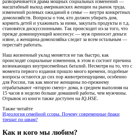
разворачивается драма мощных социальных изменений —
масштабный выход американских женщин на рынок труда,
изменений ролевых ожиданий в семье — внутри конкретных
домохозяйств. Вопросы о том, кто должен убирать дом,
кормить детей и ухаживать за ними, закупать продукты и т.д.
становятся дискуссионными. Так происходит из-за того, что
прежде доминирующий консенсус — муж приносит деньги
извне, а женщина-домохозяйка следит за всем остальным —
перестаёт работать.
Наш жизненный уклад меняется не так быстро, как
происходят социальные изменения, в этом и состоит причина
возникающих внутрисемейных баталий. Несмотря на то, что с
момента первого издания прошло много времени, подобные
вопросы остаются до сих пор животрепещущими, особенно
для России, так как многие женщины по-прежнему
отрабатывают «вторую смену» дома, в среднем выполняя на
15 часов в неделю больше домашней работы, чем мужчины.
Отрывок из книги также доступен на
IQ.HSE
.
Также читайте
Идеология семейной ссоры. Почему современные браки
трещат по швам?
Как и кого мы любим?