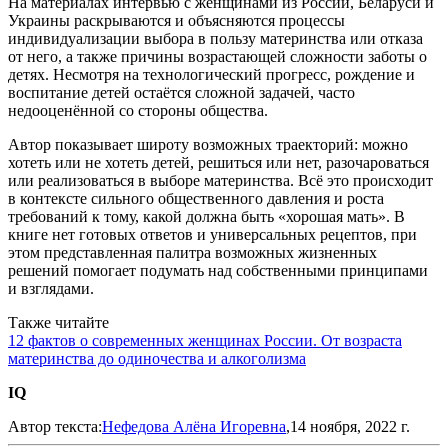
На материалах интервью с женщинами из России, Беларуси и
Украины раскрываются и объясняются процессы
индивидуализации выбора в пользу материнства или отказа
от него, а также причины возрастающей сложности заботы о
детях. Несмотря на технологический прогресс, рождение и
воспитание детей остаётся сложной задачей, часто
недооценённой со стороны общества.
Автор показывает широту возможных траекторий: можно
хотеть или не хотеть детей, решиться или нет, разочароваться
или реализоваться в выборе материнства. Всё это происходит
в контексте сильного общественного давления и роста
требований к тому, какой должна быть «хорошая мать». В
книге нет готовых ответов и универсальных рецептов, при
этом представленная палитра возможных жизненных
решений помогает подумать над собственными принципами
и взглядами.
Также читайте
12 фактов о современных женщинах России. От возраста
материнства до одиночества и алкоголизма
IQ
Автор текста:
Нефедова Алёна Игоревна
,14 ноября, 2022 г.