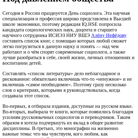
Сегодня в России празднуется День социолога. Эта научная
специализация и профессия широко представлена в Высшей
школе экономики, поэтому редакция IQ.HSE попросила
кандидата социологических наук, доцента и старшего
научного сотрудника ИСИЭЗ НИУ ВШЭ
Алёну Нефёдову
составить список книг, с помощью которых любой сможет
легко погрузиться в данную науку и понять — над чем
работают и о чём спорят современные социологи, а также
лучше разобраться в себе, своей жизни, личных отношениях и
воспитании детей.
Составлять «список литературы» дело неблагодарное и
рискованное: обязательно включишь что-то «ненужное» и не
включишь «самое необходимое». Поэтому сразу несколько
слов о критериях, которыми я руководствовалась, когда
создавала этот список.
Во-первых, я отбирала издания, доступные на русском языке.
Во-вторых, выбирала те книги, которые появились благодаря
усилиям русскоязычных социологов и переводчиков. Таким
образом я хотела подчеркнуть их вклад в общее развитие
дисциплины. В-третьих, это монографии на жизненно
важные темы: что мы чувствуем, кого любим, как