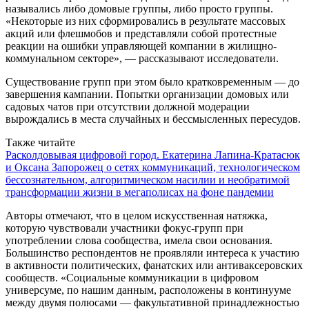
назывались либо домовые группы, либо просто группы.
«Некоторые из них сформировались в результате массовых
акций или флешмобов и представляли собой протестные
реакции на ошибки управляющей компании в жилищно-
коммунальном секторе», — рассказывают исследователи.
Существование групп при этом было кратковременным — до
завершения кампании. Попытки организации домовых или
садовых чатов при отсутствии должной модерации
вырождались в места случайных и бессмысленных пересудов.
Также читайте
Расколдовывая цифровой город. Екатерина Лапина-Кратасюк
и Оксана Запорожец о сетях коммуникаций, технологическом
бессознательном, алгоритмическом насилии и необратимой
трансформации жизни в мегаполисах на фоне пандемии
Авторы отмечают, что в целом искусственная натяжка,
которую чувствовали участники фокус-групп при
употреблении слова сообщества, имела свои основания.
Большинство респондентов не проявляли интереса к участию
в активности политических, фанатских или антиваксеровских
сообществ. «Социальные коммуникации в цифровом
универсуме, по нашим данным, расположены в континууме
между двумя полюсами — факультативной принадлежностью