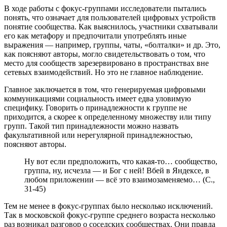
В ходе работы с фокус-группами исследователи пытались
понять, что означает для пользователей цифровых устройств
понятие сообщества. Как выяснилось, участники схватывали
его как метафору и предпочитали употреблять иные
выражения — например, группы, чаты, «болталки» и др. Это,
как поясняют авторы, могло свидетельствовать о том, что
место для сообществ зарезервировано в пространствах вне
сетевых взаимодействий. Но это не главное наблюдение.
Главное заключается в том, что генерируемая цифровыми
коммуникациями социальность имеет едва уловимую
специфику. Говорить о принадлежности к группе не
приходится, а скорее к определенному множеству или типу
групп. Такой тип принадлежности можно назвать
факультативной или нерегулярной принадлежностью,
поясняют авторы.
Ну вот если предположить, что какая-то… сообщество,
группа, ну, исчезла — и Бог с ней! Вбей в Яндексе, в
любом приложении — всё это взаимозаменяемо… (С.,
31-45)
Тем не менее в фокус-группах было несколько исключений.
Так в московской фокус-группе среднего возраста несколько
раз возникал разговор о соседских сообществах. Они правда