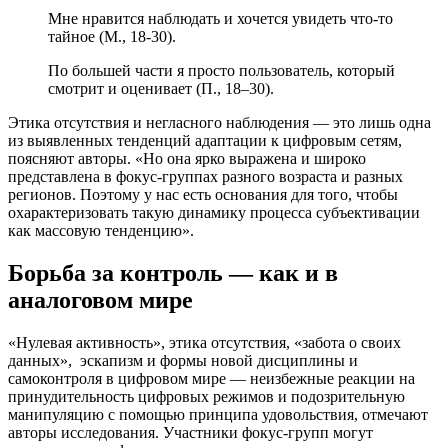
Мне нравится наблюдать и хочется увидеть что-то
тайное (М., 18-30).
По большей части я просто пользователь, который
смотрит и оценивает (П., 18–30).
Этика отсутствия и негласного наблюдения — это лишь одна
из выявленных тенденций адаптации к цифровым сетям,
поясняют авторы. «Но она ярко выражена и широко
представлена в фокус-группах разного возраста и разных
регионов. Поэтому у нас есть основания для того, чтобы
охарактеризовать такую динамику процесса субъективации
как массовую тенденцию».
Борьба за контроль — как и в
аналоговом мире
«Нулевая активность», этика отсутствия, «забота о своих
данных», эскапизм и формы новой дисциплины и
самоконтроля в цифровом мире — неизбежные реакции на
принудительность цифровых режимов и подозрительную
манипуляцию с помощью принципа удовольствия, отмечают
авторы исследования. Участники фокус-групп могут