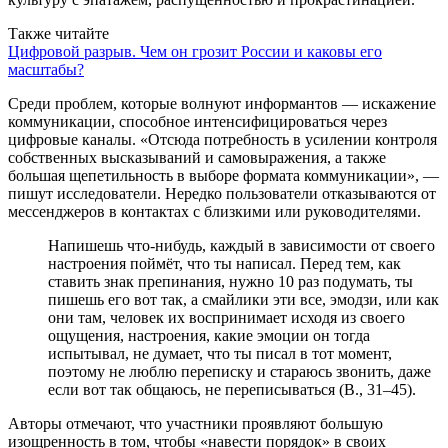
Также читайте
Цифровой разрыв. Чем он грозит России и каковы его
масштабы?
Среди проблем, которые волнуют информантов — искажение
коммуникации, способное интенсифицироваться через
цифровые каналы. «Отсюда потребность в усилении контроля
собственных высказываний и самовыражения, а также
большая щепетильность в выборе формата коммуникации», —
пишут исследователи. Нередко пользователи отказываются от
мессенджеров в контактах с близкими или руководителями.
Напишешь что-нибудь, каждый в зависимости от своего
настроения поймёт, что ты написал. Перед тем, как
ставить знак препинания, нужно 10 раз подумать, ты
пишешь его вот так, а смайлики эти все, эмодзи, или как
они там, человек их воспринимает исходя из своего
ощущения, настроения, какие эмоции он тогда
испытывал, не думает, что ты писал в тот момент,
поэтому не люблю переписку и стараюсь звонить, даже
если вот так общаюсь, не переписываться (В., 31–45).
Авторы отмечают, что участники проявляют большую
изощренность в том, чтобы «навести порядок» в своих