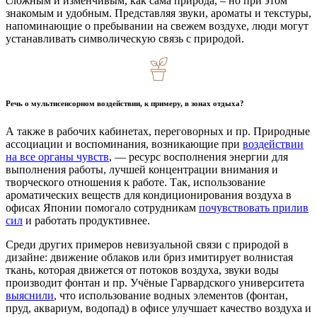
сложным и изменчивым, как сама природа, – но при этом
знакомым и удобным. Представляя звуки, ароматы и текстуры,
напоминающие о пребывании на свежем воздухе, люди могут
устанавливать символическую связь с природой.
Речь о мультисенсорном воздействии, к примеру, в зонах отдыха?
А также в рабочих кабинетах, переговорных и пр. Природные
ассоциации и воспоминания, возникающие при
воздействии
на все органы чувств
, — ресурс восполнения энергии для
выполнения работы, лучшей концентрации внимания и
творческого отношения к работе. Так, использование
ароматических веществ для кондиционирования воздуха в
офисах Японии помогало сотрудникам
почувствовать прилив
сил
и работать продуктивнее.
Среди других примеров невизуальной связи с природой в
дизайне: движение облаков или бриз имитирует волнистая
ткань, которая движется от потоков воздуха, звуки воды
производит фонтан и пр. Учёные Гарвардского университета
выяснили
, что использование водных элементов (фонтан,
пруд, аквариум, водопад) в офисе улучшает качество воздуха и