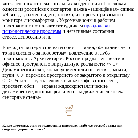
«отключение» от нежелательных воздействий). По словам
одного из российских экспертов, важна «защищённая» спина:
«Я всегда должен видеть, кто входит; просматриваемость
монитора дискомфортна». Укромные зоны в рабочем
пространстве позволяют сотрудникам
преодолевать
психологические проблемы
и негативные состояния —
стресс, депрессию и пр.
Ещё один паттерн этой категории — тайна, обещание «чего-
то интересного за поворотом», вовлечение в глубь
пространства. Архитектор из России предлагает ввести в
офисное пространство виртуальную реальность: «<...>
Динамический свет, колышущиеся тени от листвы, запахи,
звуки <...> перемена пространств от закрытого к открытому
<...>. Устал — пусть человек выпьет кофе в стоге сена,
присядет; обои — экраны жидкокристаллические,
динамические, которые реагируют на движение человека,
сенсорные стены».
Какие элементы, судя по экспертным интервью, наиболее востребованы при
создании здорового офиса?