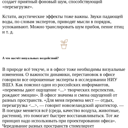
создает приятный фоновый шум, способствующий
«перезагрузке».
Кстати, акустические эффекты тоже важны. Звуки падающей
воды, по словам экспертов, приводят мысли в порядок,
успокаивают. Можно транслировать шум прибоя, пение птиц
и т. д.
А что насчёт визуальных воздействий?
В природе всё текуче, и в офисе тоже необходимы визуальные
изменения. О важности динамики, перестановок в офисе
говорили все опрошенные эксперты в исследовании НИУ
ВШЭ. Как пояснил один из российских информантов,
«перемены дают ощущение <...> творческих перспектив,
рождают эмоции». В офисе значима и смена ощущений от
разных пространств. «Для меня перемена мест — отдых,
перезагрузка <...>, — говорит новозеландский архитектор. —
В поездке меняется всё (среда, качество воздуха, животные,
растения), это помогает быстрее восстанавливаться. Тот же
принцип надо использовать при проектировании офиса».
Чередование разных пространств стимулирует