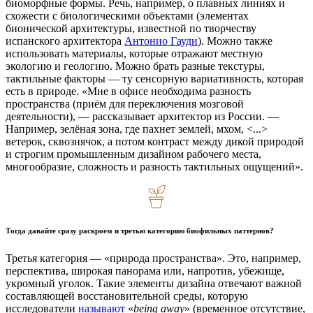
биоморфные формы. Речь, например, о плавных линиях и
схожести с биологическими объектами (элементах
бионической архитектуры, известной по творчеству
испанского архитектора
Антонио Гауди
). Можно также
использовать материалы, которые отражают местную
экологию и геологию. Можно брать разные текстуры,
тактильные факторы — ту сенсорную вариативность, которая
есть в природе. «Мне в офисе необходима разность
пространства (приём для переключения мозговой
деятельности), — рассказывает архитектор из России. —
Например, зелёная зона, где пахнет землей, мхом, <...>
ветерок, сквознячок, а потом контраст между дикой природой
и строгим промышленным дизайном рабочего места,
многообразие, сложность и разность тактильных ощущений».
Тогда давайте сразу раскроем и третью категорию биофильных паттернов?
Третья категория — «природа пространства». Это, например,
перспектива, широкая панорама или, напротив, убежище,
укромный уголок. Такие элементы дизайна отвечают важной
составляющей восстановительной среды, которую
исследователи
называют
«
being away
» (временное отсутствие,