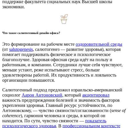
поддержке факультета социальных наук Высшей школы
экономики.
Что такое салютогенный дизайн офиса?
Это формирование на рабочем месте
оздоровительной среды
(от
salutogenesis
, салютогенез — развитие здоровья), которая
помогает поддерживать физическое и психологическое
благополучие. Здоровая офисная среда идёт на пользу и
работникам, и компании. Сотрудники лучше себя чувствуют,
меньше устают, реже испытывают стресс, больше
удовлетворены работой. Их продуктивность и лояльность
организации повышаются.
Салютогенный подход предложил израильско-американский
социолог
Аарон Антоновский
, который
акцентировал
важность предупреждения болезней и значимость факторов
укрепления здоровья. Главный ресурс устойчивости, по
Антоновскому, — чувство связности/согласованности (
sense of
coherence
), гармония человека и среды, в которой он
находится. По сути, чувство связности —
показатель
психологического здоровья
. В
профессиональном контексте