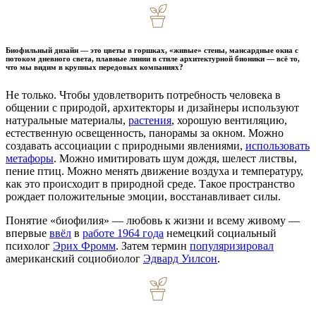
Биофильный дизайн — это цветы в горшках, «живые» стены, мансардные окна с
потоком дневного света, плавные линии в стиле архитектурной бионики — всё то,
что мы видим в крупных передовых компаниях?
Не только. Чтобы удовлетворить потребность человека в
общении с природой, архитекторы и дизайнеры используют
натуральные материалы,
растения
, хорошую вентиляцию,
естественную освещенность, панорамы за окном. Можно
создавать ассоциации с природными явлениями,
использовать
метафоры
. Можно имитировать шум дождя, шелест листвы,
пение птиц. Можно менять движение воздуха и температуру,
как это происходит в природной среде. Такое пространство
рождает положительные эмоции, восстанавливает силы.
Понятие «биофилия» — любовь к жизни и всему живому —
впервые
ввёл
в
работе 1964 года
немецкий социальный
психолог
Эрих Фромм
. Затем термин
популяризировал
американский социобиолог
Эдвард Уилсон
.