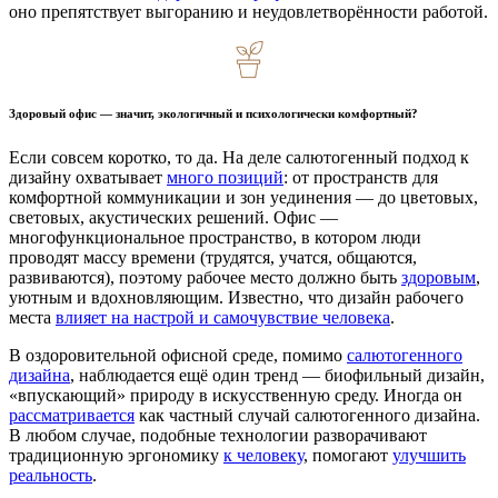
оно препятствует выгоранию и неудовлетворённости работой.
Здоровый офис — значит, экологичный и психологически комфортный?
Если совсем коротко, то да. На деле салютогенный подход к
дизайну охватывает
много позиций
: от пространств для
комфортной коммуникации и зон уединения — до цветовых,
световых, акустических решений. Офис —
многофункциональное пространство, в котором люди
проводят массу времени (трудятся, учатся, общаются,
развиваются), поэтому рабочее место должно быть
здоровым
,
уютным и вдохновляющим. Известно, что дизайн рабочего
места
влияет на настрой и самочувствие человека
.
В оздоровительной офисной среде, помимо
салютогенного
дизайна
, наблюдается ещё один тренд — биофильный дизайн,
«впускающий» природу в искусственную среду. Иногда он
рассматривается
как частный случай салютогенного дизайна.
В любом случае, подобные технологии разворачивают
традиционную эргономику
к человеку
, помогают
улучшить
реальность
.