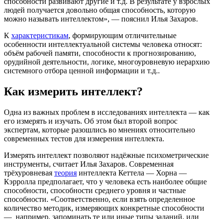
способности развивают другие и т.д. В результате у взрослых
людей получается довольно общая способность, которую
можно называть интеллектом», — пояснил Илья Захаров.
К
характеристикам
, формирующим отличительные
особенности интеллектуальной системы человека относят:
объём рабочей памяти, способности к прогнозированию,
орудийной деятельности, логике, многоуровневую иерархию
системного отбора ценной информации и т.д..
Как измерить интеллект?
Одна из важных проблем в исследованиях интеллекта — как
его измерять и изучать. Об этом был второй вопрос
экспертам, которые разошлись во мнениях относительно
современных тестов для измерения интеллекта.
Измерять интеллект позволяют надёжные психометрические
инструменты, считает Илья Захаров. Современная
трёхуровневая
теория
интеллекта Кеттела — Хорна —
Кэрролла предполагает, что у человека есть наиболее общие
способности, способности среднего уровня и частные
способности. «Соответственно, если взять определенное
количество методик, измеряющих конкретные способности
— например, запоминать те или иные типы заданий, или