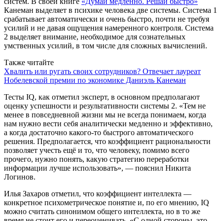
систем. В своей книге
«Думай медленно. Решай быстро»
Канеман выделяет в психике человека две системы. Система 1
срабатывает автоматически и очень быстро, почти не требуя
усилий и не давая ощущения намеренного контроля. Система
2 выделяет внимание, необходимое для сознательных
умственных усилий, в том числе для сложных вычислений.
Также читайте
Хвалить или ругать своих сотрудников? Отвечает лауреат
Нобелевской премии по экономике Даниэль Канеман
Тесты IQ, как отметил эксперт, в основном предполагают
оценку успешности и результативности системы 2. «Тем не
менее в повседневной жизни мы не всегда понимаем, когда
нам нужно вести себя аналитически медленно и эффективно,
а когда достаточно какого-то быстрого автоматического
решения. Предполагается, что коэффициент рациональности
позволяет учесть ещё и то, что человеку, помимо всего
прочего, нужно понять, какую стратегию переработки
информации лучше использовать», — пояснил Никита
Логинов.
Илья Захаров отметил, что коэффициент интеллекта —
конкретное психометрическое понятие и, по его мнению, IQ
можно считать синонимом общего интеллекта, но в то же
время не стоит его и переоценивать. «С одной стороны, это