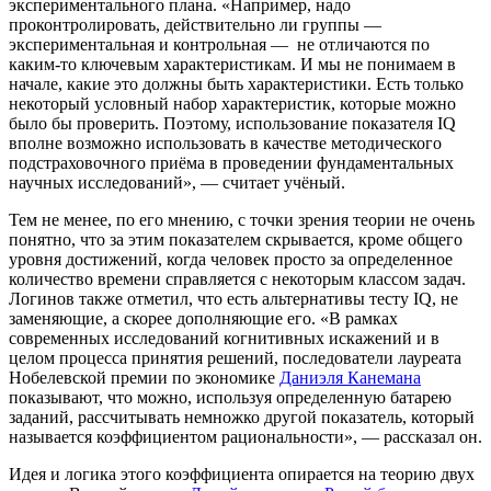
экспериментального плана. «Например, надо
проконтролировать, действительно ли группы —
экспериментальная и контрольная — не отличаются по
каким-то ключевым характеристикам. И мы не понимаем в
начале, какие это должны быть характеристики. Есть только
некоторый условный набор характеристик, которые можно
было бы проверить. Поэтому, использование показателя IQ
вполне возможно использовать в качестве методического
подстраховочного приёма в проведении фундаментальных
научных исследований», — считает учёный.
Тем не менее, по его мнению, с точки зрения теории не очень
понятно, что за этим показателем скрывается, кроме общего
уровня достижений, когда человек просто за определенное
количество времени справляется с некоторым классом задач.
Логинов также отметил, что есть альтернативы тесту IQ, не
заменяющие, а скорее дополняющие его. «В рамках
современных исследований когнитивных искажений и в
целом процесса принятия решений, последователи лауреата
Нобелевской премии по экономике
Даниэля Канемана
показывают, что можно, используя определенную батарею
заданий, рассчитывать немножко другой показатель, который
называется коэффициентом рациональности», — рассказал он.
Идея и логика этого коэффициента опирается на теорию двух