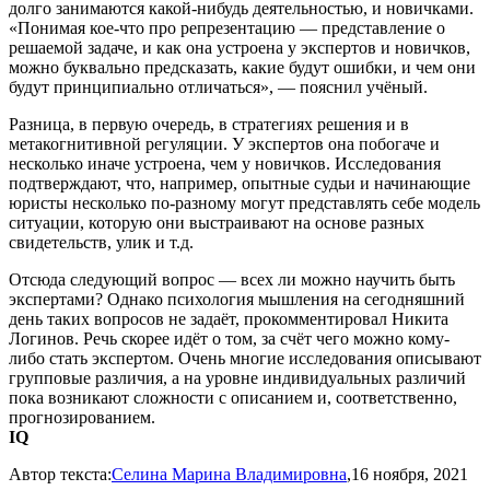
долго занимаются какой-нибудь деятельностью, и новичками.
«Понимая кое-что про репрезентацию — представление о
решаемой задаче, и как она устроена у экспертов и новичков,
можно буквально предсказать, какие будут ошибки, и чем они
будут принципиально отличаться», — пояснил учёный.
Разница, в первую очередь, в стратегиях решения и в
метакогнитивной регуляции. У экспертов она побогаче и
несколько иначе устроена, чем у новичков. Исследования
подтверждают, что, например, опытные судьи и начинающие
юристы несколько по-разному могут представлять себе модель
ситуации, которую они выстраивают на основе разных
свидетельств, улик и т.д.
Отсюда следующий вопрос — всех ли можно научить быть
экспертами? Однако психология мышления на сегодняшний
день таких вопросов не задаёт, прокомментировал Никита
Логинов. Речь скорее идёт о том, за счёт чего можно кому-
либо стать экспертом. Очень многие исследования описывают
групповые различия, а на уровне индивидуальных различий
пока возникают сложности с описанием и, соответственно,
прогнозированием.
IQ
Автор текста:
Селина Марина Владимировна
,16 ноября, 2021