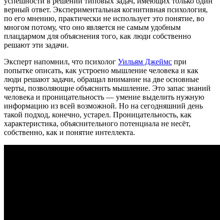
успешности в решении типовых задач, имеющих только один
верный ответ. Экспериментальная когнитивная психология,
по его мнению, практически не использует это понятие, во
многом потому, что оно является не самым удобным
плацдармом для объяснения того, как люди собственно
решают эти задачи.
Эксперт напомнил, что психолог
Уильям Джеймс
при
попытке описать, как устроено мышление человека и как
люди решают задачи, обращал внимание на две основные
черты, позволяющие объяснить мышление. Это запас знаний
человека и проницательность — умение выделить нужную
информацию из всей возможной. Но на сегодняшний день
такой подход, конечно, устарел. Проницательность, как
характеристика, объяснительного потенциала не несёт,
собственно, как и понятие интеллекта.