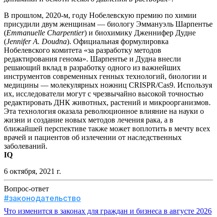
В прошлом, 2020-м, году Нобелевскую премию по химии
присудили двум женщинам — биологу Эммануэль Шарпентье
(
Emmanuelle Charpentier
) и биохимику Дженнифер Дудне
(
Jennifer A. Doudna
). Официальная формулировка
Нобелевского комитета «за разработку методов
редактирования генома». Шарпентье и Дудна внесли
решающий вклад в разработку одного из важнейших
инструментов современных генных технологий, биологии и
медицины — молекулярных ножниц CRISPR/Cas9. Используя
их, исследователи могут с чрезвычайно высокой точностью
редактировать ДНК животных, растений и микроорганизмов.
Эта технология оказала революционное влияние на науки о
жизни и создание новых методов лечения рака, а в
ближайшей перспективе также может воплотить в мечту всех
врачей и пациентов об излечении от наследственных
заболеваний.
IQ
6 октября, 2021 г.
Вопрос-ответ
#законодательство
Что изменится в законах для граждан и бизнеса в августе 2026