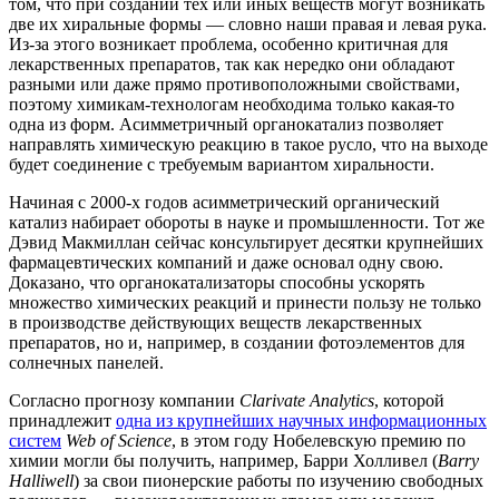
том, что при создании тех или иных веществ могут возникать
две их хиральные формы — словно наши правая и левая рука.
Из-за этого возникает проблема, особенно критичная для
лекарственных препаратов, так как нередко они обладают
разными или даже прямо противоположными свойствами,
поэтому химикам-технологам необходима только какая-то
одна из форм. Асимметричный органокатализ позволяет
направлять химическую реакцию в такое русло, что на выходе
будет соединение с требуемым вариантом хиральности.
Начиная с 2000-х годов асимметрический органический
катализ набирает обороты в науке и промышленности. Тот же
Дэвид Макмиллан сейчас консультирует десятки крупнейших
фармацевтических компаний и даже основал одну свою.
Доказано, что органокатализаторы способны ускорять
множество химических реакций и принести пользу не только
в производстве действующих веществ лекарственных
препаратов, но и, например, в создании фотоэлементов для
солнечных панелей.
Согласно прогнозу компании
Clarivate Analytics
, которой
принадлежит
одна из крупнейших научных информационных
систем
Web of Science
, в этом году Нобелевскую премию по
химии могли бы получить, например, Барри Холливел (
Barry
Halliwell
) за свои пионерские работы по изучению свободных