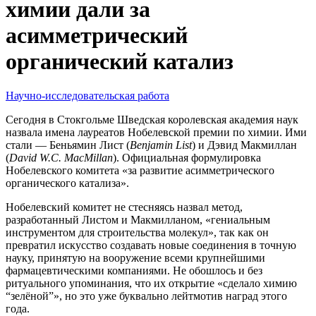
химии дали за
асимметрический
органический катализ
Научно-исследовательская работа
Сегодня в Стокгольме Шведская королевская академия наук
назвала имена лауреатов Нобелевской премии по химии. Ими
стали — Беньямин Лист (
Benjamin List
) и Дэвид Макмиллан
(
David W.C. MacMillan
). Официальная формулировка
Нобелевского комитета «за развитие асимметрического
органического катализа».
Нобелевский комитет не стесняясь назвал метод,
разработанный Листом и Макмилланом, «гениальным
инструментом для строительства молекул», так как он
превратил искусство создавать новые соединения в точную
науку, принятую на вооружение всеми крупнейшими
фармацевтическими компаниями. Не обошлось и без
ритуального упоминания, что их открытие «сделало химию
“зелёной”», но это уже буквально лейтмотив наград этого
года.