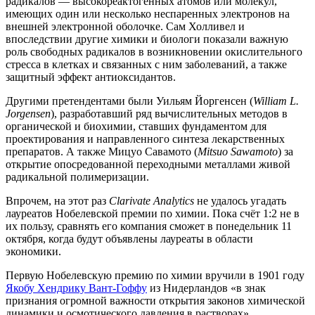
радикалов — высокореактогенных атомов или молекул,
имеющих один или несколько неспаренных электронов на
внешней электронной оболочке. Сам Холливел и
впоследствии другие химики и биологи показали важную
роль свободных радикалов в возникновении окислительного
стресса в клетках и связанных с ним заболеваний, а также
защитный эффект антиоксидантов.
Другими претендентами были Уильям Йоргенсен (
William L.
Jorgensen
), разработавший ряд вычислительных методов в
органической и биохимии, ставших фундаментом для
проектирования и направленного синтеза лекарственных
препаратов. А также Мицуо Савамото (
Mitsuo Sawamoto
) за
открытие опосредованной переходными металлами живой
радикальной полимеризации.
Впрочем, на этот раз
Clarivate Analytics
не удалось угадать
лауреатов Нобелевской премии по химии. Пока счёт 1:2 не в
их пользу, сравнять его компания сможет в понедельник 11
октября, когда будут объявлены лауреаты в области
экономики.
Первую Нобелевскую премию по химии вручили в 1901 году
Якобу Хендрику Вант-Гоффу
из Нидерландов «в знак
признания огромной важности открытия законов химической
динамики и осмотического давления в растворах».