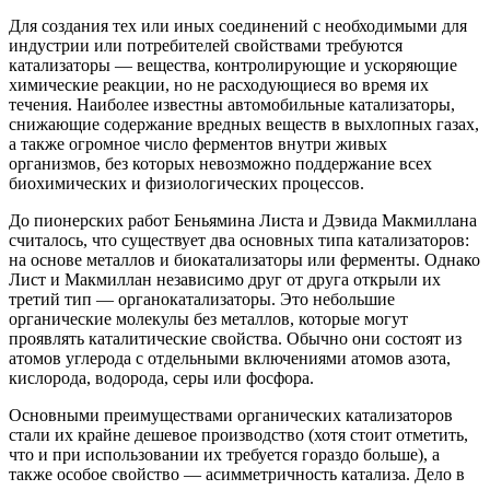
Для создания тех или иных соединений с необходимыми для
индустрии или потребителей свойствами требуются
катализаторы — вещества, контролирующие и ускоряющие
химические реакции, но не расходующиеся во время их
течения. Наиболее известны автомобильные катализаторы,
снижающие содержание вредных веществ в выхлопных газах,
а также огромное число ферментов внутри живых
организмов, без которых невозможно поддержание всех
биохимических и физиологических процессов.
До пионерских работ Беньямина Листа и Дэвида Макмиллана
считалось, что существует два основных типа катализаторов:
на основе металлов и биокатализаторы или ферменты. Однако
Лист и Макмиллан независимо друг от друга открыли их
третий тип — органокатализаторы. Это небольшие
органические молекулы без металлов, которые могут
проявлять каталитические свойства. Обычно они состоят из
атомов углерода с отдельными включениями атомов азота,
кислорода, водорода, серы или фосфора.
Основными преимуществами органических катализаторов
стали их крайне дешевое производство (хотя стоит отметить,
что и при использовании их требуется гораздо больше), а
также особое свойство — асимметричность катализа. Дело в