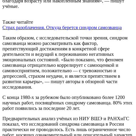
благодаря возрасту или накопленным знаниям», — пишут
учёные.
Также читайте
Страх разоблачения. Откуда берется синдром самозванца
Таким образом, с исследовательской точки зрения, синдром
самозванца можно рассматривать как фактор,
препятствующий достижениям в конкретной сфере
деятельности и ведущий к переживанию негативных
эмоциональных состояний. «Было показано, что феномен
самозванца отрицательно коррелирует с самооценкой и
самовосприятием, положительно — с тревожностью и
депрессией, страхом неудачи, и является препятствием в
развитии карьеры», — пишут авторы в обзорной части
исследования.
С конца 1980-х за рубежом было опубликовано более 1200
научных работ, посвящённых синдрому самозванца. 80% этих
работ появились за последние 20 лет.
Предварительных анализ учёных из НИУ ВШЭ и РАНХиГС
показал, что исследований синдрома самозванца в России
практически не проводилось. Есть лишь ограниченное число
работ, носящих ознакомительный или описательный характер.