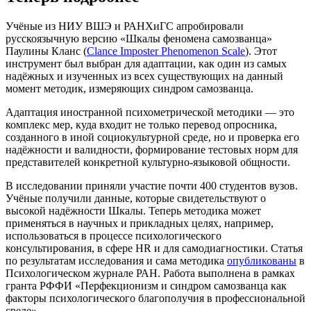
Учёные из НИУ ВШЭ и РАНХиГС апробировали
русскоязычную версию «Шкалы феномена самозванца»
Паулины Кланс (
Сlance Imposter Phenomenon Scale
). Этот
инструмент был выбран для адаптации, как один из самых
надёжных и изученных из всех существующих на данный
момент методик, измеряющих синдром самозванца.
Адаптация иностранной психометрической методики — это
комплекс мер, куда входит не только перевод опросника,
созданного в иной социокультурной среде, но и проверка его
надёжности и валидности, формирование тестовых норм для
представителей конкретной культурно-языковой общности.
В исследовании приняли участие почти 400 студентов вузов.
Учёные получили данные, которые свидетельствуют о
высокой надёжности Шкалы. Теперь методика может
применяться в научных и прикладных целях, например,
использоваться в процессе психологического
консультирования, в сфере HR и для самодиагностики. Статья
по результатам исследования и сама методика
опубликованы
в
Психологическом журнале РАН. Работа выполнена в рамках
гранта РФФИ «Перфекционизм и синдром самозванца как
факторы психологического благополучия в профессиональной
среде».