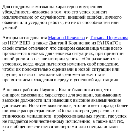
Для синдрома самозванца характерна внутренняя
убеждённость человека в том, что его успех зависит
исключительно от случайности, внешней ошибки, личного
обаяния или усердной работы, но не от способностей или
умений.
Авторы исследования
Марина Шевелева
и
Татьяна Пермякова
из НИУ ВШЭ, а также Дмитрий Корниенко из РАНХиГС в
своей статье отмечают, что синдром самозванца чаще всего
проявляется в новых для человека ситуациях, при принятии
новой роли и в начале истории успеха. «Он развивается в
условиях, когда люди пытаются изменить своё поведение,
чтобы их положительно оценивали в новой ситуации или
группе, в связи с чем данный феномен может стать
препятствием вхождения в среду и успешной адаптации».
В первых работах Паулины Кланс было показано, что
синдром самозванца характерен для женщин, занимающих
высокие должности или имеющих высокие академические
достижения. Но затем выяснилось, что он имеет гораздо более
широкое распространение. «Он характерен для расовых и
этнических меньшинств, профессиональных групп, где успех
не поддаётся количественному исчислению, а также для тех,
кто в обществе считается экспертами или специалистами