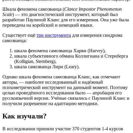
Шкала феномена самозванца (
Clance Impostor Phenomenon
Scale
) — это диагностический инструмент, который был
разработан Паулиной Кланс для его измерения. Она уже была
переведена на корейский и немецкий языки.
Существует ещё
три инструмента
для измерения синдрома
самозванца:
шкала феномена самозванца Харви (Harvey),
шкала субъективного обмана Коллигиана и Стернберга
(Kolligian, Sternberg),
шкала самозванца Лири (Leary).
Однако шкала феномена самозванца Кланс, как отмечают
авторы, — наиболее исследованный и надёжный
психометрический инструмент на данныий момент. Поэтому
целью проведённого исследования было — апробация его
русскоязычной версии. Учёные связались с Паулиной Кланс и
получили разрешение на адаптацию методики.
Как изучали?
В исследовании приняли участие 370 студентов 1-4 курсов