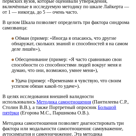
пермских вузов, которые оценивали утверждения,
включённые в исследуемую методику по шкале Лайкерта —
от 1 — никогда, до 5 — очень часто.
В целом Шкала позволяет определить три фактора синдрома
самозванца:
Обман (пример: «Иногда я опасаюсь, что другие
обнаружат, скольких знаний и способностей я на самом
деле лишён»),
Обесценивание (пример: «Я часто сравниваю свои
способности со способностями людей вокруг меня и
думаю, что они, возможно, умнее меня»),
Удача (пример: «Временами я чувствую, что своим
успехом обязан какой-то удаче»).
В целях исследования внешней валидности
использовались
Методика самоотношения
(Пантилеева С.Р.,
Столин В.В.), а также Портретный опросник
Большой
пятёрки
(Егорова М.С., Паршикова О.В.).
Методика самоотношения позволяет диагностировать три
фактора или модальности самоотношения: самоуважение,
аутосимпатия и самоуничижение. Эта методика