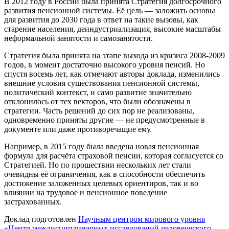
В 2012 году в России была принята Стратегия долгосрочного
развития пенсионной системы. Её цель — заложить основы
для развития до 2030 года в ответ на такие вызовы, как
старение населения, деиндустриализация, высокие масштабы
неформальной занятости и самозанятости.
Стратегия была принята на этапе выхода из кризиса 2008-2009
годов, в момент достаточно высокого уровня пенсий. Но
спустя восемь лет, как отмечают авторы доклада, изменились
внешние условия существования пенсионной системы,
политический контекст, и само развитие значительно
отклонилось от тех векторов, что были обозначены в
стратегии. Часть решений до сих пор не реализованы,
одновременно приняты другие — не предусмотренные в
документе или даже противоречащие ему.
Например, в 2015 году была введена новая пенсионная
формула для расчёта страховой пенсии, которая согласуется со
Стратегией. Но по прошествии нескольких лет стали
очевидны её ограничения, как в способности обеспечить
достижение заложенных целевых ориентиров, так и во
влиянии на трудовое и пенсионное поведение
застрахованных.
Доклад подготовлен
Научным центром мирового уровня
«Центр междисциплинарных исследований человеческого