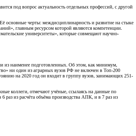
вится под вопрос актуальность отдельных профессий, с другой
Её основные черты: междисциплинарность и развитие на стыке
наний», главным ресурсом которой являются компетенции.
имательские университеты», которые совмещают научно-
ми из наименее подготовленных. Об этом, как минимум,
тво» ни один из аграрных вузов РФ не включен в Топ-200
янию на 2020 год он входит в группу вузов, занимающих 251-
жные коллеги, отмечают учёные, ссылаясь на данные по
 раз из расчёта объёма производства АПК, и в 7 раз из