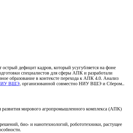
т острый дефицит кадров, который усугубляется на фоне
дготовки специалистов для сферы АПК и разработали
ное образование в контексте перехода к АПК 4.0. Анализ
 НИУ ВШЭ
, организованной совместно НИУ ВШЭ и Сбером..
вия развития мирового агропромышленного комплекса (АПК)
решений, био- и нанотехнологий, робототехники, растущее
особности.