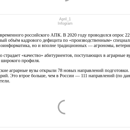
April_1
Infogram
ременного российского АПК. В 2020 году проводился опрос 22 
й объём кадрового дефицита по «производственным» специально
 биоинформатика, но и вполне традиционных — агрономы, ветери
 страдает «качество» абитуриентов, поступающих в аграрные ву
 широкого профиля.
анские аграрные вузы открыли 78 новых направлений подготовки.
рий. Это втрое больше, чем в России — 111 направлений (по да
тели.