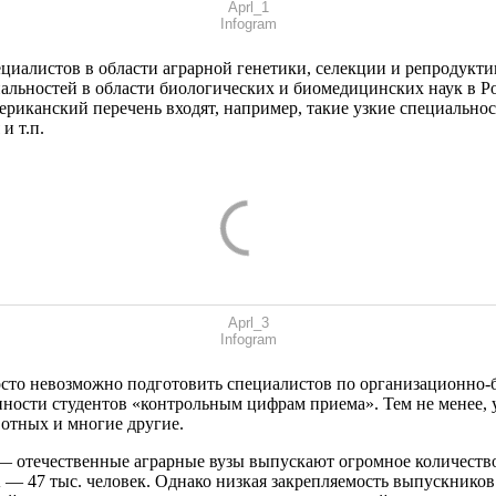
Aprl_1
Infogram
циалистов в области аграрной генетики, селекции и репродукти
иальностей в области биологических и биомедицинских наук в Р
риканский перечень входят, например, такие узкие специальнос
и т.п.
Aprl_3
Infogram
осто невозможно подготовить специалистов по организационно
ости студентов «контрольным цифрам приема». Тем не менее, 
вотных и многие другие.
— отечественные аграрные вузы выпускают огромное количество
 — 47 тыс. человек. Однако низкая закрепляемость выпускников 