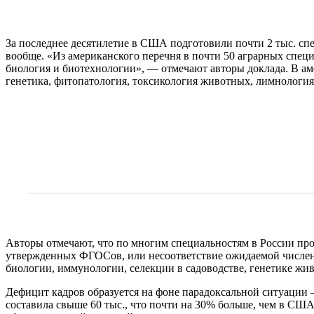
За последнее десятилетие в США подготовили почти 2 тыс. спе
вообще. «Из американского перечня в почти 50 аграрных спец
биология и биотехнологии», — отмечают авторы доклада. В аме
генетика, фитопатология, токсикология животных, лимнология 
Авторы отмечают, что по многим специальностям в России пр
утвержденных ФГОСов, или несоответствие ожидаемой численн
биологии, иммунологии, селекции в садоводстве, генетике жи
Дефицит кадров образуется на фоне парадоксальной ситуации 
составила свыше 60 тыс., что почти на 30% больше, чем в США