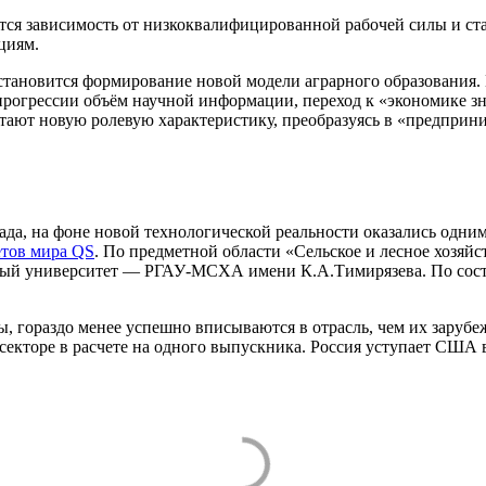
тся зависимость от низкоквалифицированной рабочей силы и ста
циям.
становится формирование новой модели аграрного образования. 
прогрессии объём научной информации, переход к «экономике з
тают новую ролевую характеристику, преобразуясь в «предприн
ада, на фоне новой технологической реальности оказались одни
етов мира QS
. По предметной области «Сельское и лесное хозяйс
ный университет — РГАУ-МСХА имени К.А.Тимирязева. По состо
, гораздо менее успешно вписываются в отрасль, чем их зарубе
кторе в расчете на одного выпускника. Россия уступает США в 6