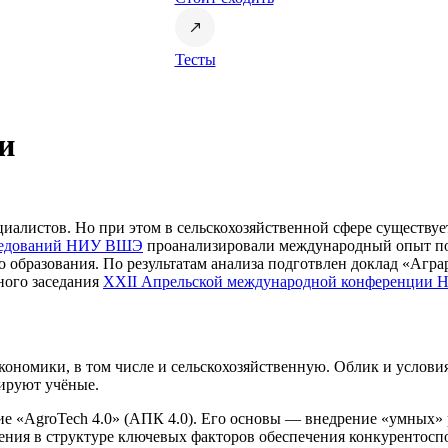
Тесты
и
иалистов. Но при этом в сельскохозяйственной сфере существуе
следований НИУ ВШЭ
проанализировали международный опыт по
образования. По результатам анализа подготвлен доклад «Аграр
ного заседания
XXII Апрельской международной конференции
экономики, в том числе и сельскохозяйственную. Облик и усло
зируют учёные.
ие «АgroTech 4.0» (АПК 4.0). Его основы — внедрение «умных» 
ения в структуре ключевых факторов обеспечения конкурентосп