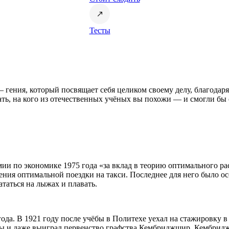
Тесты
 гения, который посвящает себя целиком своему делу, благодаря
ать, на кого из отечественных учёных вы похожи — и смогли бы
мии по экономике 1975 года «за вклад в теорию оптимального 
ия оптимальной поездки на такси. Последнее для него было ос
таться на лыжах и плавать.
ода. В 1921 году после учёбы в Политехе уехал на стажировку 
ты и даже выиграл первенство графства Кембриджшир. Кембрид