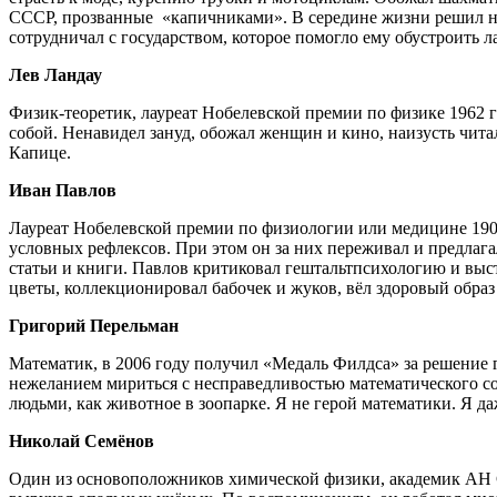
СССР, прозванные «капичниками». В середине жизни решил нав
сотрудничал с государством, которое помогло ему обустроить 
Лев Ландау
Физик-теоретик, лауреат Нобелевской премии по физике 1962 г
собой. Ненавидел зануд, обожал женщин и кино, наизусть чита
Капице.
Иван Павлов
Лауреат Нобелевской премии по физиологии или медицине 1904
условных рефлексов. При этом он за них переживал и предлаг
статьи и книги. Павлов критиковал гештальтпсихологию и выс
цветы, коллекционировал бабочек и жуков, вёл здоровый образ
Григорий Перельман
Математик, в 2006 году получил «Медаль Филдса» за решение ги
нежеланием мириться с несправедливостью математического со
людьми, как животное в зоопарке. Я не герой математики. Я даж
Николай Семёнов
Один из основоположников химической физики, академик АН С