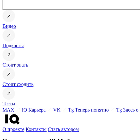
Видео
Подкасты
Стоит знать
Стоит сходить
Тесты
MAX
IQ Карьера
VK
Tg Теперь понятно
Tg Здесь о
О проекте
Контакты
Стать автором