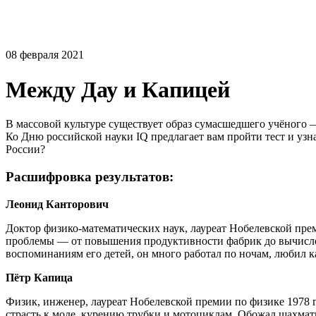
08 февраля 2021
Между Дау и Капицей
В массовой культуре существует образ сумасшедшего учёного —
Ко Дню российской науки IQ предлагает вам пройти тест и узн
России?
Расшифровка результатов:
Леонид Канторович
Доктор физико-математических наук, лауреат Нобелевской пре
проблемы — от повышения продуктивности фабрик до вычислен
воспоминаниям его детей, он много работал по ночам, любил ка
Пётр Капица
Физик, инженер, лауреат Нобелевской премии по физике 1978 г
страсть к моде, курению трубки и мотоциклам. Обожал шахма