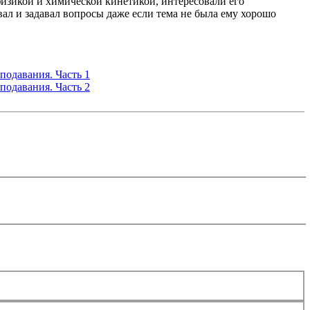
изикой и химической кинетикой, интересовали его
вал и задавал вопросы даже если тема не была ему хорошо
одавания. Часть 1
одавания. Часть 2