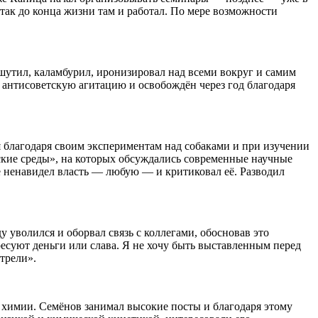
ак до конца жизни там и работал. По мере возможности
 шутил, каламбурил, иронизировал над всеми вокруг и самим
а антисоветскую агитацию и освобождён через год благодаря
 благодаря своим экспериментам над собаками и при изучении
ские среды», на которых обсуждались современные научные
е ненавидел власть — любую — и критиковал её. Разводил
 уволился и оборвал связь с коллегами, обосновав это
есуют деньги или слава. Я не хочу быть выставленным перед
отрели».
химии. Семёнов занимал высокие посты и благодаря этому