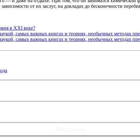
о — и даже на отдыхе. При том, что он занимался химической ф
 зависимости от их заслуг, на докладах до бесконечности переби
емия в XXI веке?
укой, самых важных книгах и теориях, необычных методах преп
укой, самых важных книгах и теориях, необычных методах преп
года
Все ответы