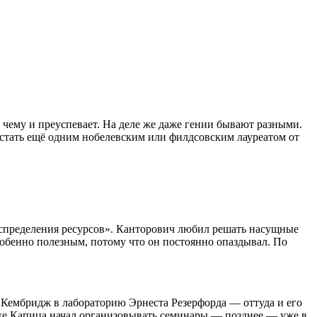
 чему и преуспевает. На деле же даже гении бывают разными.
 стать ещё одним нобелевским или филдсовским лауреатом от
распределения ресурсов». Канторович любил решать насущные
обенно полезным, потому что он постоянно опаздывал. По
в Кембридж в лабораторию Эрнеста Резерфорда — оттуда и его
же Капица начал организовывать семинары — позднее — уже в