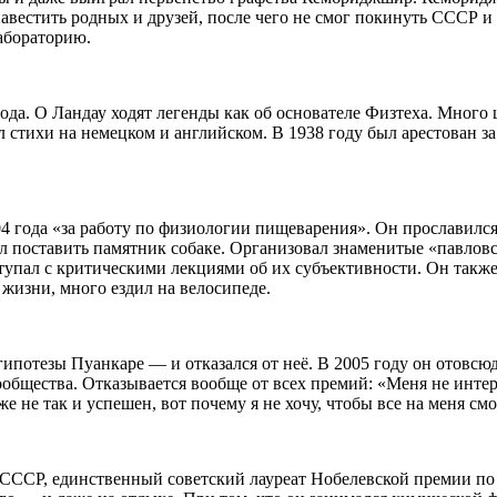
естить родных и друзей, после чего не смог покинуть СССР и т
лабораторию.
ода. О Ландау ходят легенды как об основателе Физтеха. Много
л стихи на немецком и английском. В 1938 году был арестован з
 года «за работу по физиологии пищеварения». Он прославился
ал поставить памятник собаке. Организовал знаменитые «павлов
тупал с критическими лекциями об их субъективности. Он такж
 жизни, много ездил на велосипеде.
потезы Пуанкаре — и отказался от неё. В 2005 году он отовсюду
общества. Отказывается вообще от всех премий: «Меня не интер
е не так и успешен, вот почему я не хочу, чтобы все на меня см
ССР, единственный советский лауреат Нобелевской премии по 