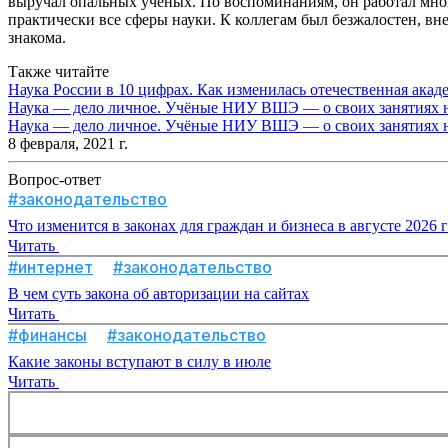
выручал опальных учёных. По воспоминаниям, он работал мног
практически все сферы науки. К коллегам был безжалостен, вне
знакома.
Также читайте
Наука России в 10 цифрах. Как изменилась отечественная акад
Наука — дело личное. Учёные НИУ ВШЭ — о своих занятиях на
Наука — дело личное. Учёные НИУ ВШЭ — о своих занятиях на
8 февраля, 2021 г.
Вопрос-ответ
#законодательство
Что изменится в законах для граждан и бизнеса в августе 2026 
Читать
#интернет
#законодательство
В чем суть закона об авторизации на сайтах
Читать
#финансы
#законодательство
Какие законы вступают в силу в июле
Читать