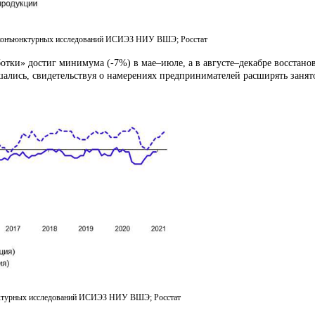
р конъюнктурных исследований ИСИЭЗ НИУ ВШЭ; Росстат
отки» достиг минимума (-7%) в мае–июле, а в августе–декабре восстано
ались, свидетельствуя о намерениях предпринимателей расширять занято
нктурных исследований ИСИЭЗ НИУ ВШЭ; Росстат