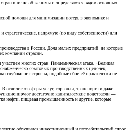
 стран вполне объяснимы и определяются рядом основных
исной помощи для минимизации потерь в экономике и
и стратегические, напрямую (по виду собственности) или
роизводства в России. Доля малых предприятий, на которые
ех компаний отрасли.
участием многих стран. Пандемическая атака, «Великая
 снабженческо-сбытовых производственных цепочек,
и глубоко не встроена, подобные сбои её практически не
 отличие от сферы услуг, торговли, транспорта и даже
 функционируют достаточно капиталоемкие подотрасли —
тка нефти, пищевая промышленность и другие, которые
цедентно обрушился инвестиционный и потребительский спрос