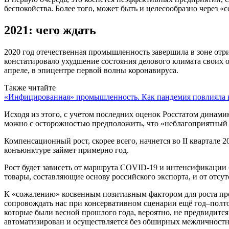
беспокойства. Более того, может быть и целесообразно через «
2021: чего ждать
2020 год отечественная промышленность завершила в зоне от
констатировало ухудшение состояния делового климата своих 
апреле, в эпицентре первой волны коронавируса.
Также читайте
«Инфицированная» промышленность. Как пандемия повлияла н
Исходя из этого, с учетом последних оценок Росстатом динам
можно с осторожностью предположить, что «неблагоприятный
Компенсационный рост, скорее всего, начнется во II квартал
конъюнктуре займет примерно год.
Рост будет зависеть от маршрута COVID-19 и интенсификации 
товары, составляющие основу российского экспорта, и от отсу
К «сожалению» косвенным позитивным фактором для роста про
сопровождать нас при консервативном сценарии ещё год–полт
которые были весной прошлого года, вероятно, не предвидится
автоматизирован и осуществляется без обширных межличност