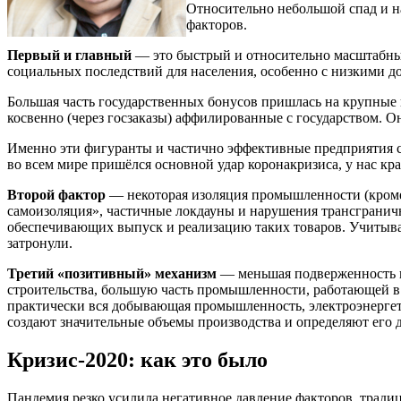
Относительно небольшой спад и 
факторов.
Первый и главный
— это быстрый и относительно масштабны
социальных последствий для населения, особенно с низкими д
Большая часть государственных бонусов пришлась на крупные 
косвенно (через госзаказы) аффилированные с государством. Он
Именно эти фигуранты и частично эффективные предприятия с
во всем мире пришёлся основной удар коронакризиса, у нас кр
Второй фактор
— некоторая изоляция промышленности (кроме 
самоизоляция», частичные локдауны и нарушения трансгранич
обеспечивающих выпуск и реализацию таких товаров. Учитывая
затронули.
Третий «позитивный» механизм
— меньшая подверженность пр
строительства, большую часть промышленности, работающей 
практически вся добывающая промышленность, электроэнергети
создают значительные объемы производства и определяют его 
Кризис-2020: как это было
Пандемия резко усилила негативное давление факторов, трад