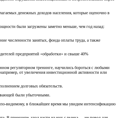
лагаемых денежных доходов населения, которые оценочно в
ощности были загружены заметно меньше, чем год назад:
ние численности занятых, фонда оплаты труда, а также
водителей предприятий «обработки» и свыше 40%
янном регуляторном тренинге, научились бороться с любыми
 например, от увеличения инвестиционной активности или
полнением долговых обязательств.
тывающей были убыточными.
ва, по-видимому, в ближайшее время мы увидим интенсификацию
а. В принципе, уход части из них с рынка — не повод для