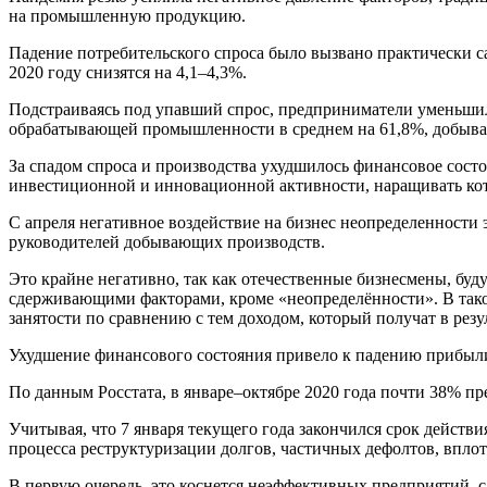
на промышленную продукцию.
Падение потребительского спроса было вызвано практически 
2020 году снизятся на 4,1–4,3%.
Подстраиваясь под упавший спрос, предприниматели уменьшил
обрабатывающей промышленности в среднем на 61,8%, добыв
За спадом спроса и производства ухудшилось финансовое сост
инвестиционной и инновационной активности, наращивать ко
С апреля негативное воздействие на бизнес неопределенност
руководителей добывающих производств.
Это крайне негативно, так как отечественные бизнесмены, бу
сдерживающими факторами, кроме «неопределённости». В тако
занятости по сравнению с тем доходом, который получат в резу
Ухудшение финансового состояния привело к падению прибыли
По данным Росстата, в январе–октябре 2020 года почти 38%
Учитывая, что 7 января текущего года закончился срок дейст
процесса реструктуризации долгов, частичных дефолтов, вплот
В первую очередь, это коснется неэффективных предприятий, 