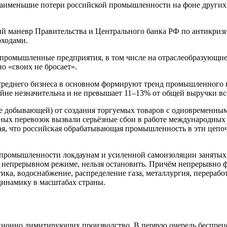
наименьшие потери российской промышленности на фоне других
й маневр Правительства и Центрального банка РФ по антикриз
оходами.
промышленные предприятия, в том числе на отраслеобразующие 
о «своих не бросает».
реднего бизнеса в основном формируют тренд промышленного п
айне незначительна и не превышает 11–13% от общей выручки вс
добывающей) от создания торгуемых товаров с одновременным 
ных перевозок вызвали серьёзные сбои в работе международных
, что российская обрабатывающая промышленность в эти цепочк
омышленности локдаунам и усиленной самоизоляции занятых. В
в непрерывном режиме, нельзя остановить. Причём непрерывно
ка, водоснабжение, распределение газа, металлургия, перерабо
динамику в масштабах страны.
иционно лимитирующих производство. В первую очередь беспре