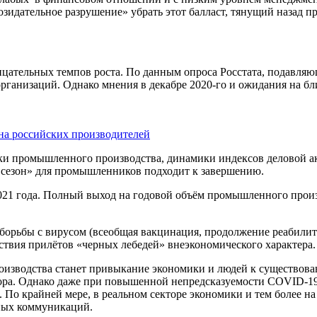
созидательное разрушение» убрать этот балласт, тянущий назад п
рицательных темпов роста. По данным опроса Росстата, подавл
организаций. Однако мнения в декабре 2020-го и ожидания на б
а российских производителей
ики промышленного производства, динамики индексов деловой а
 сезон» для промышленников подходит к завершению.
е 2021 года. Полный выход на годовой объём промышленного про
борьбы с вирусом (всеобщая вакцинация, продолжение реабилит
тствия прилётов «черных лебедей» внеэкономического характера.
изводства станет привыкание экономики и людей к существован
ора. Однако даже при повышенной непредсказуемости COVID-19
. По крайней мере, в реальном секторе экономики и тем более 
ных коммуникаций.