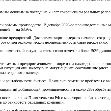
самым мощным за последние 20 лет сокращением реальных распо
и объёмы производства. В декабре 2020-го производственные м
ающей — на 63,9%.
ояние предприятий. Для оптимизации издержек началось сокраще
торую при экономической неопределенности было рискованно.
и экономической ситуации ежемесячно отмечали более 50% руко
дучи самыми предприимчивыми в мире из-за нахождения в посто
й ситуации они зачастую не могут оценить соотношение риска,
льтате данного маневра.
 и рентабельности бизнеса. Появились заметные проблемы с вы
 предприятий добывающей промышленности и около 28% обраба
вия постановления Правительства РФ о моратории на банкротст
ь до банкротств отдельных компаний.
слабых в финансовом отношении и с низким уровнем менеджмент