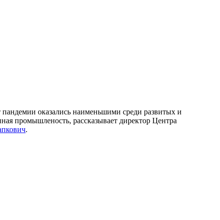
от пандемии оказались наименьшими среди развитых и
нная промышленость, рассказывает директор Центра
апкович
.