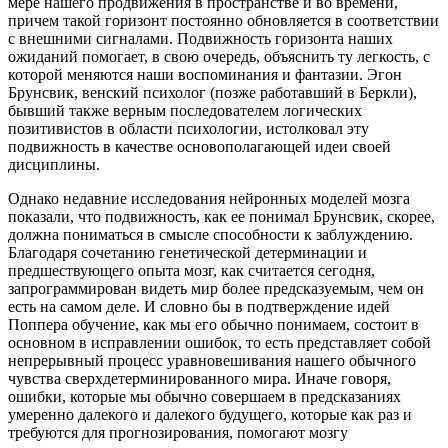
мере нашего продвижения в пространстве и во времени,
причем такой горизонт постоянно обновляется в соответствии
с внешними сигналами. Подвижность горизонта наших
ожиданий помогает, в свою очередь, объяснить ту легкость, с
которой меняются наши воспоминания и фантазии. Эгон
Брунсвик, венский психолог (позже работавший в Беркли),
бывший также верным последователем логических
позитивистов в области психологии, истолковал эту
подвижность в качестве основополагающей идеи своей
дисциплины.
Однако недавние исследования нейронных моделей мозга
показали, что подвижность, как ее понимал Брунсвик, скорее,
должна пониматься в смысле способности к заблуждению.
Благодаря сочетанию генетической детерминации и
предшествующего опыта мозг, как считается сегодня,
запрограммирован видеть мир более предсказуемым, чем он
есть на самом деле. И словно бы в подтверждение идей
Поппера обучение, как мы его обычно понимаем, состоит в
основном в исправлении ошибок, то есть представляет собой
непрерывный процесс уравновешивания нашего обычного
чувства сверхдетерминированного мира. Иначе говоря,
ошибки, которые мы обычно совершаем в предсказаниях
умеренно далекого и далекого будущего, которые как раз и
требуются для прогнозирования, помогают мозгу