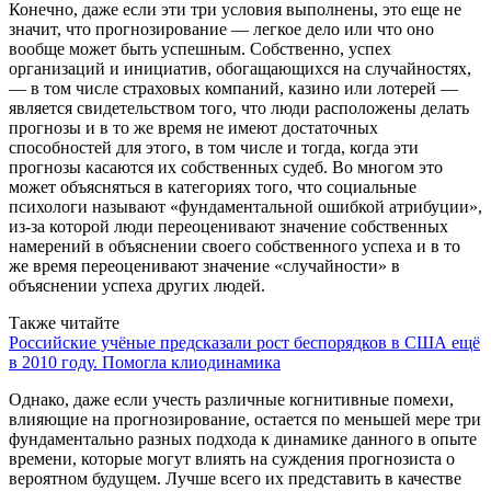
Конечно, даже если эти три условия выполнены, это еще не
значит, что прогнозирование — легкое дело или что оно
вообще может быть успешным. Собственно, успех
организаций и инициатив, обогащающихся на случайностях,
— в том числе страховых компаний, казино или лотерей —
является свидетельством того, что люди расположены делать
прогнозы и в то же время не имеют достаточных
способностей для этого, в том числе и тогда, когда эти
прогнозы касаются их собственных судеб. Во многом это
может объясняться в категориях того, что социальные
психологи называют «фундаментальной ошибкой атрибуции»,
из-за которой люди переоценивают значение собственных
намерений в объяснении своего собственного успеха и в то
же время переоценивают значение «случайности» в
объяснении успеха других людей.
Также читайте
Российские учёные предсказали рост беспорядков в США ещё
в 2010 году. Помогла клиодинамика
Однако, даже если учесть различные когнитивные помехи,
влияющие на прогнозирование, остается по меньшей мере три
фундаментально разных подхода к динамике данного в опыте
времени, которые могут влиять на суждения прогнозиста о
вероятном будущем. Лучше всего их представить в качестве