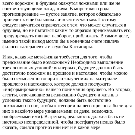
всего дорожим, в будущем окажутся ложными или же не
соответствующими ожиданиям. В мире такого рода
прогнозирование — пустое занятие, которое обязательно
приведет к еще большим личным несчастьям. Поэтому
следует научиться справляться с тем, что может случиться в
будущем, но не пытаться каким-то образом предсказывать его,
предупреждать или же, наоборот, приближать. В самом деле,
именно такой вывод могли бы в конечном счете извлечь
философы-терапевты из судьбы Кассандры.
Итак, какая же метафизика требуется для того, чтобы
предсказание было возможным? Необходимо выполнение
трех основных условий: во-первых, будущее должно быть
достаточно похожим на прошлое и настоящее, чтобы можно
было осмысленно говорить о «научении» на материале
прошлого и настоящего, которое должно послужить
«информированию» нашего понимания будущего. Во-вторых,
агенты, отвечающие за реализацию будущего и жизнь в
условиях такого будущего, должны быть достаточно
похожими на нас, чтобы категории нашего прогноза были для
них в какой-то мере узнаваемыми (и даже, возможно,
одобряемыми ими). В-третьих, реальность должна быть не
настолько неопределенной, чтобы постфактум нельзя было
сказать, сбылся прогноз или нет и в какой мере.