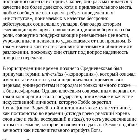
постоянного агента истории. Скорее, оно рассматривается в
качестве все более далекого, хотя и привлекательного места,
любое сообщение с которым требует определенных
«институтов», понимаемых в качестве бессрочно
действующих социальных укладов, благодаря которым
сменяющие друг друга поколения индивидов берут на себя
роли, совокупно поддерживающие релевантные ценности,
учрежденные в неизменно удаляющемся от нас прошлом. В
таком именно контексте становятся значимыми обвинения в
разложении, поскольку они ставят под вопрос надежность
процесса передачи.
В юриспруденции времен позднего Средневековья был
придуман термин
universitas
(«корпорация»), который означал
именно такие институты и первоначально применялся к
церквям, университетам и городам и только намного позже —
к бизнес-фирмам. Однако ключевым современным вариантом
такой корпорации стало государство, понимаемое в качестве
искусственной личности, которую Гоббс окрестил
Левиафаном. Задачей этой инстанции является не что иное,
как постоянство во времени (отсюда греко-римский корень
слов
state
и
static
, восходящий к
stasis
), то есть увековечивание
в том его смысле, которое позволяет создать на Земле подобие
вечности как исключительного атрибута Бога.