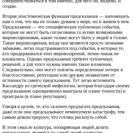
совершенствоваться в том именно, для чего он, видимо, и
создан.
Вторая эпистемическая функция предсказания — напоминать
нам о том, что мы не только думаем о мире, но и живем в нем.
Предсказания — это специфические публичные события,
которые не могут быть согласованы со всеми возможными
мировоззрениями, какие только могут быть у людей в голове.
Такие мировоззрения, когда они являются просто личными
забавами, легко подстраиваются под события, в которые те,
кто придерживался этих мировоззрений, лично никак не
вложились. Однако предсказания требуют публичных
решений, а для этого нужны именно такие вложения.
Следовательно, они могут повлечь определенные потери в
благосостоянии, репутации или друзьях независимо от
истинности самого предсказания. Тут легко вспомнить
Кассандру из греческой мифологии, которая благодаря своему
предсказанию одновременно выиграла (в плане точности) и
проиграла (в плане репутации).
Говоря в целом, те, кто склонен предлагать предсказания,
даже если они предсказывают неминуемую катастрофу, тем
самым демонстрируют, что готовы рискнуть собой.
В этом смысле культура, поощряющая людей делать
предсказания, является по самой своей сущности