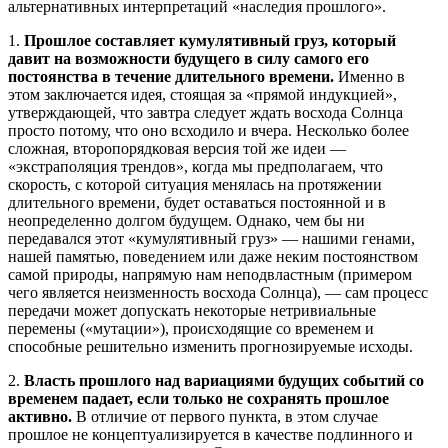
альтернативных интерпретаций «наследия прошлого».
1.
Прошлое составляет кумулятивный груз, который
давит на возможности будущего в силу самого его
постоянства в течение длительного времени.
Именно в
этом заключается идея, стоящая за «прямой индукцией»,
утверждающей, что завтра следует ждать восхода Солнца
просто потому, что оно всходило и вчера. Несколько более
сложная, второпорядковая версия той же идеи —
«экстраполяция трендов», когда мы предполагаем, что
скорость, с которой ситуация менялась на протяжении
длительного времени, будет оставаться постоянной и в
неопределенно долгом будущем. Однако, чем бы ни
передавался этот «кумулятивный груз» — нашими генами,
нашей памятью, поведением или даже неким постоянством
самой природы, напрямую нам неподвластным (примером
чего является неизменность восхода Солнца), — сам процесс
передачи может допускать некоторые нетривиальные
перемены («мутации»), происходящие со временем и
способные решительно изменить прогнозируемые исходы.
2.
Власть прошлого над вариациями будущих событий со
временем падает, если только не сохранять прошлое
активно.
В отличие от первого пункта, в этом случае
прошлое не концептуализируется в качестве подлинного и