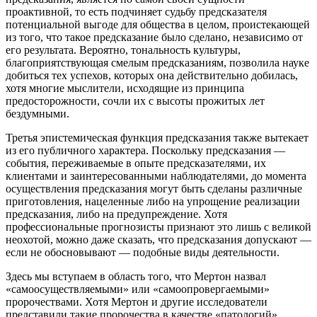
проактивной, то есть подчиняет судьбу предсказателя
потенциальной выгоде для общества в целом, проистекающей
из того, что такое предсказание было сделано, независимо от
его результата. Вероятно, тональность культуры,
благоприятствующая смелым предсказаниям, позволила науке
добиться тех успехов, которых она действительно добилась,
хотя многие мыслители, исходящие из принципа
предосторожности, сочли их с высоты прожитых лет
бездумными.
Третья эпистемическая функция предсказания также вытекает
из его публичного характера. Поскольку предсказания —
события, переживаемые в опыте предсказателями, их
клиентами и заинтересованными наблюдателями, до момента
осуществления предсказания могут быть сделаны различные
приготовления, нацеленные либо на упрощение реализации
предсказания, либо на предупреждение. Хотя
профессиональные прогнозисты признают это лишь с великой
неохотой, можно даже сказать, что предсказания допускают —
если не обосновывают — подобные виды деятельности.
Здесь мы вступаем в область того, что Мертон назвал
«самоосуществляемыми» или «самоопровергаемыми»
пророчествами. Хотя Мертон и другие исследователи
представили такие пророчества в качестве «патологий»