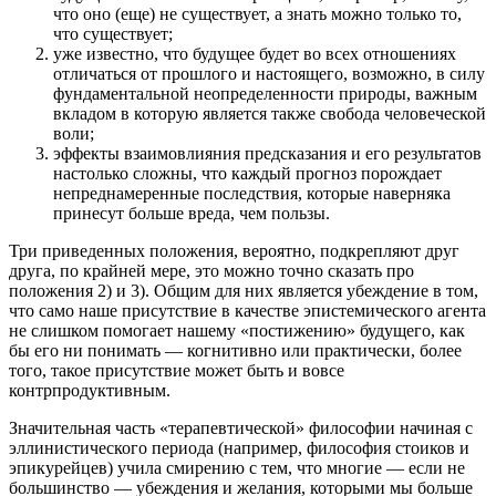
что оно (еще) не существует, а знать можно только то,
что существует;
уже известно, что будущее будет во всех отношениях
отличаться от прошлого и настоящего, возможно, в силу
фундаментальной неопределенности природы, важным
вкладом в которую является также свобода человеческой
воли;
эффекты взаимовлияния предсказания и его результатов
настолько сложны, что каждый прогноз порождает
непреднамеренные последствия, которые наверняка
принесут больше вреда, чем пользы.
Три приведенных положения, вероятно, подкрепляют друг
друга, по крайней мере, это можно точно сказать про
положения 2) и 3). Общим для них является убеждение в том,
что само наше присутствие в качестве эпистемического агента
не слишком помогает нашему «постижению» будущего, как
бы его ни понимать — когнитивно или практически, более
того, такое присутствие может быть и вовсе
контрпродуктивным.
Значительная часть «терапевтической» философии начиная с
эллинистического периода (например, философия стоиков и
эпикурейцев) учила смирению с тем, что многие — если не
большинство — убеждения и желания, которыми мы больше