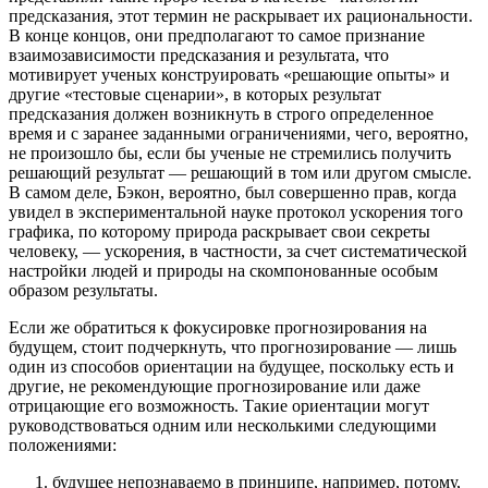
предсказания, этот термин не раскрывает их рациональности.
В конце концов, они предполагают то самое признание
взаимозависимости предсказания и результата, что
мотивирует ученых конструировать «решающие опыты» и
другие «тестовые сценарии», в которых результат
предсказания должен возникнуть в строго определенное
время и с заранее заданными ограничениями, чего, вероятно,
не произошло бы, если бы ученые не стремились получить
решающий результат — решающий в том или другом смысле.
В самом деле, Бэкон, вероятно, был совершенно прав, когда
увидел в экспериментальной науке протокол ускорения того
графика, по которому природа раскрывает свои секреты
человеку, — ускорения, в частности, за счет систематической
настройки людей и природы на скомпонованные особым
образом результаты.
Если же обратиться к фокусировке прогнозирования на
будущем, стоит подчеркнуть, что прогнозирование — лишь
один из способов ориентации на будущее, поскольку есть и
другие, не рекомендующие прогнозирование или даже
отрицающие его возможность. Такие ориентации могут
руководствоваться одним или несколькими следующими
положениями:
будущее непознаваемо в принципе, например, потому,