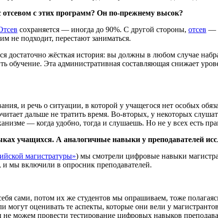
 отсевом с этих программ? Он по-прежнему высок?
Отсев
сохраняется — иногда до 90%. С другой стороны,
отсев
— э
им не подходит, перестают заниматься.
ется достаточно жёсткая история: вы должны в любом случае наб
ить обучение. Эта административная составляющая снижает уров
ия, и речь о ситуации, в которой у учащегося нет особых обяза
очитает дальше не тратить время. Во-вторых, у некоторых слуш
зме — когда удобно, тогда и слушаешь. Но не у всех есть прак
ках учащихся. А аналогичные навыки у преподавателей иссл
ийской магистратуры»
) мы смотрели цифровые навыки магистр
, и мы включили в опросник преподавателей.
бя сами, потом их же студентов мы опрашиваем, тоже полагаясь 
ли могут оценивать те аспекты, которые они вели у магистрант
 не можем провести тестирование цифровых навыков преподавате