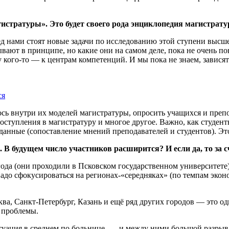
истратуры». Это будет своего рода энциклопедия магистрат
ед нами стоят новые задачи по исследованию этой ступени высш
ывают в принципе, но какие они на самом деле, пока не очень п
у кого-то — к центрам компетенций. И мы пока не знаем, завися
ся
ось внутри их моделей магистратуры, опросить учащихся и пре
оступления в магистратуру и многое другое. Важно, как студен
данные (сопоставление мнений преподавателей и студентов). Это
. В будущем число участников расширится? И если да, то за с
года (они проходили в Псковском государственном университете
адо сфокусироваться на регионах-«середняках» (по темпам эконом
а, Санкт-Петербург, Казань и ещё ряд других городов — это од
 проблемы.
туация в среднем по больнице, — и между ними большой разрыв.