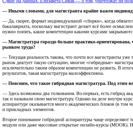
Сдвиг на данных. Елизавета Сивак — о том, уничтожат ли бо
— Иными словами, для магистранта крайне важен индиви
— Да, скорее, формат индивидуальной «сборки», когда обязате
бакалавриата, поскольку магистрант делает всё более осмыслен
нужно понять, какие компетенции какими курсами закрываютс
— Магистратура гораздо больше практико-ориентирована, че
рынком труда?
— Текущая реальность такова, что почти все магистранты уже т
рынок диктует такую ситуацию, многие «гибридные» магистрат
исключительно таким образом компетенции не развить. В итог
результатов, такая магистратура малоэффективна.
— Поясним, что такое гибридная магистратура. Под этим в
— Здесь возможны два толкования. Во-первых, есть гибрид ака
так и называли свою магистратуру. Однако на деле внутри курс
аспирантуре оказывается много академических блоков (в том ч
и прикладных элементов.
Второе понимание гибридной аспирантуры чаще определяют т
модули или даже массовые открытые онлайн-курсы (МООК). Но