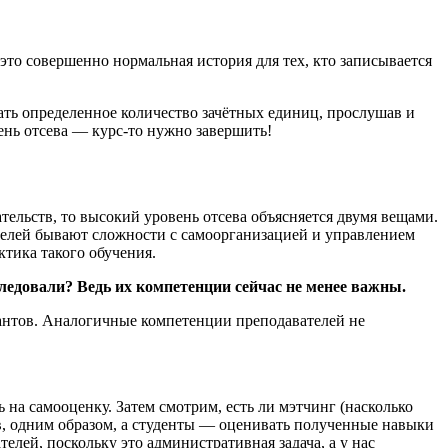
то совершенно нормальная история для тех, кто записывается
рать определенное количество зачётных единиц, прослушав и
ень отсева — курс-то нужно завершить!
тельств, то высокий уровень отсева объясняется двумя вещами.
ателей бывают сложности с самоорганизацией и управлением
тика такого обучения.
едовали? Ведь их компетенции сейчас не менее важны.
антов. Аналогичные компетенции преподавателей не
на самооценку. Затем смотрим, есть ли мэтчинг (насколько
ов, одним образом, а студенты — оценивать полученные навыки
лей, поскольку это административная задача, а у нас