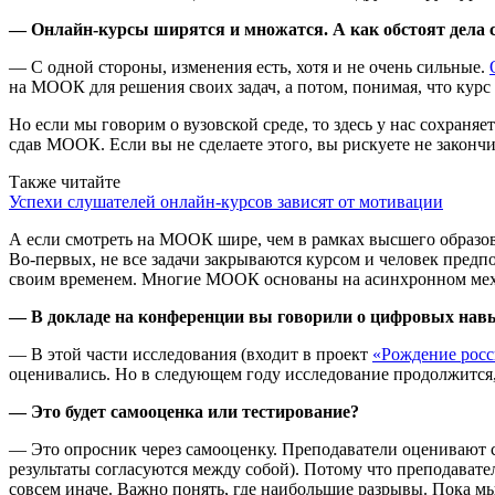
— Онлайн-курсы ширятся и множатся. А как обстоят дела с
— С одной стороны, изменения есть, хотя и не очень сильные.
на МООК для решения своих задач, а потом, понимая, что курс 
Но если мы говорим о вузовской среде, то здесь у нас сохраня
сдав МООК. Если вы не сделаете этого, вы рискуете не законч
Также читайте
Успехи слушателей онлайн-курсов зависят от мотивации
А если смотреть на МООК шире, чем в рамках высшего образован
Во-первых, не все задачи закрываются курсом и человек предп
своим временем. Многие МООК основаны на асинхронном механи
— В докладе на конференции вы говорили о цифровых навы
— В этой части исследования (входит в проект
«Рождение росс
оценивались. Но в следующем году исследование продолжится
— Это будет самооценка или тестирование?
— Это опросник через самооценку. Преподаватели оценивают се
результаты согласуются между собой). Потому что преподавате
совсем иначе. Важно понять, где наибольшие разрывы. Пока мы