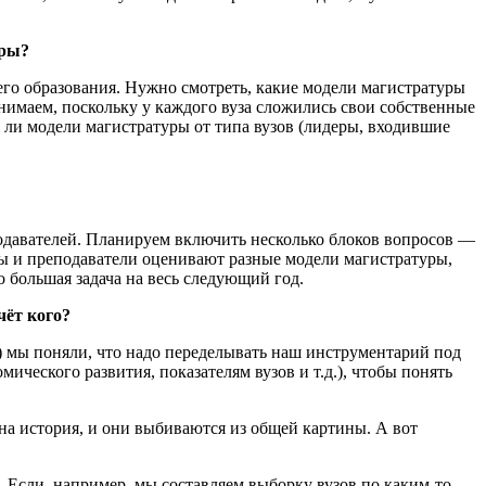
уры?
его образования. Нужно смотреть, какие модели магистратуры
онимаем, поскольку у каждого вуза сложились свои собственные
т ли модели магистратуры от типа вузов (лидеры, входившие
подавателей. Планируем включить несколько блоков вопросов —
ты и преподаватели оценивают разные модели магистратуры,
 большая задача на весь следующий год.
чёт кого?
) мы поняли, что надо переделывать наш инструментарий под
ического развития, показателям вузов и т.д.), чтобы понять
на история, и они выбиваются из общей картины. А вот
 Если, например, мы составляем выборку вузов по каким-то