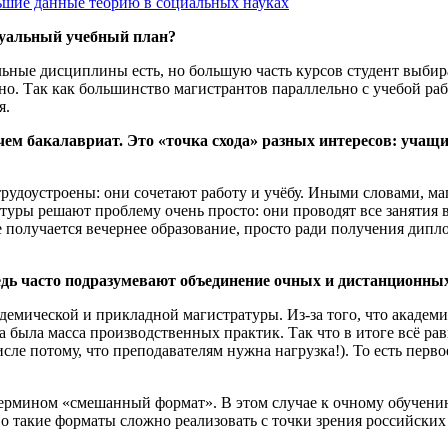
льшие данные теорию в социальных науках
дуальный учебный план?
льные дисциплины есть, но большую часть курсов студент выбира
но. Так как большинство магистрантов параллельно с учебой раб
я.
м бакалавриат. Это «точка схода» разных интересов: учащихс
рудоустроены: они сочетают работу и учёбу. Иными словами, маг
уры решают проблему очень просто: они проводят все занятия в
е получается вечернее образование, просто ради получения дипл
едь часто подразумевают объединение очных и дистанционны
демической и прикладной магистратуры. Из-за того, что академ
а была масса производственных практик. Так что в итоге всё рав
исле потому, что преподавателям нужна нагрузка!). То есть пе
ермином «смешанный формат». В этом случае к очному обучени
 такие форматы сложно реализовать с точки зрения российских