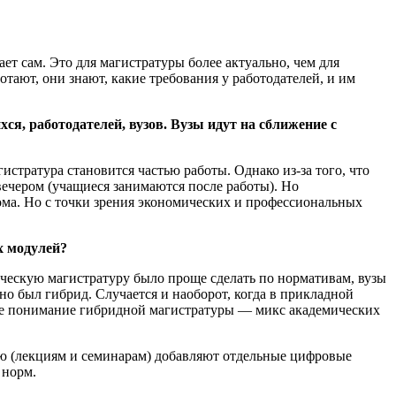
ет сам. Это для магистратуры более актуально, чем для
отают, они знают, какие требования у работодателей, и им
я, работодателей, вузов. Вузы идут на сближение с
истратура становится частью работы. Однако из-за того, что
ечером (учащиеся занимаются после работы). Но
ома. Но с точки зрения экономических и профессиональных
х модулей?
ическую магистратуру было проще сделать по нормативам, вузы
но был гибрид. Случается и наоборот, когда в прикладной
рвое понимание гибридной магистратуры — микс академических
ю (лекциям и семинарам) добавляют отдельные цифровые
 норм.