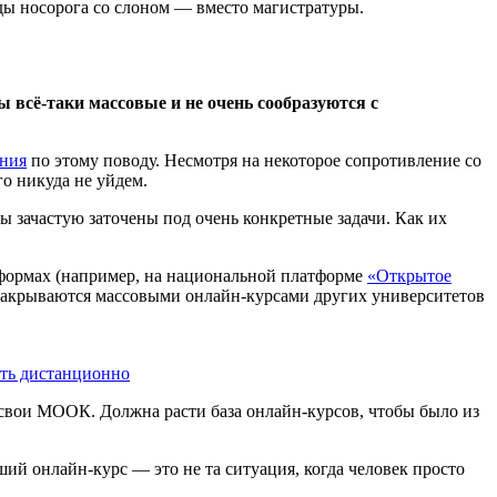
ды носорога со слоном — вместо магистратуры.
 всё-таки массовые и не очень сообразуются с
ания
по этому поводу. Несмотря на некоторое сопротивление со
го никуда не уйдем.
ы зачастую заточены под очень конкретные задачи. Как их
тформах (например, на национальной платформе
«Открытое
не закрываются массовыми онлайн-курсами других университетов
ать дистанционно
 свои МООК. Должна расти база онлайн-курсов, чтобы было из
ший онлайн-курс — это не та ситуация, когда человек просто