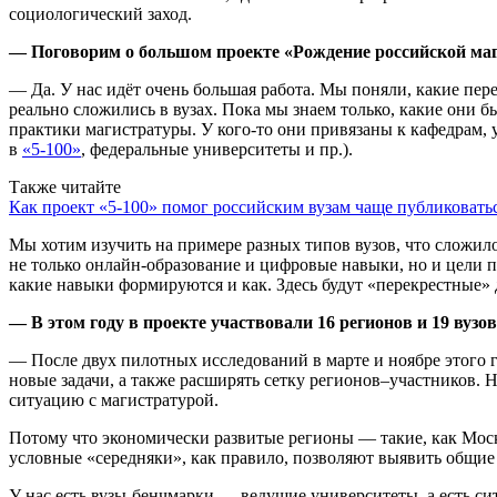
социологический заход.
— Поговорим о большом проекте «Рождение российской маг
— Да. У нас идёт очень большая работа. Мы поняли, какие пер
реально сложились в вузах. Пока мы знаем только, какие они б
практики магистратуры. У кого-то они привязаны к кафедрам, 
в
«5-100»
, федеральные университеты и пр.).
Также читайте
Как проект «5-100» помог российским вузам чаще публиковать
Мы хотим изучить на примере разных типов вузов, что сложил
не только онлайн-образование и цифровые навыки, но и цели п
какие навыки формируются и как. Здесь будут «перекрестные» 
— В этом году в проекте участвовали 16 регионов и 19 вузов
— После двух пилотных исследований в марте и ноябре этого 
новые задачи, а также расширять сетку регионов–участников. Н
ситуацию с магистратурой.
Потому что экономически развитые регионы — такие, как Москв
условные «середняки», как правило, позволяют выявить общие
У нас есть вузы-бенчмарки — ведущие университеты, а есть си