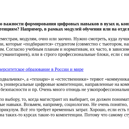
о важности формирования цифровых навыков в вузах и, конкр
енциям? Например, в рамках модулей обучения или на отде
еместрам, модулям, очно или заочно. Нужно смотреть, куда лу
и, которые «подбираются» студентом (совместно с тьютором, на
. Согласно учебным планам и нормативам, их часто, в зависим
манитариев), или в строго профессиональные блоки, если с ним
ерситетское образование в России и мире
подвальчике», а «технари» и «естественники» теряют «коммун
ть универсальные цифровые компетенции, направленные на ком
езопасности и пр. Очень много отнюдь не узкопрофессиональн
 по выбору, то, когда магистрант их выбирает, он должен поним
ые навыки. Возьмем, например, социологию. Не очень понятно,
ррикулум. Всё это требует временных затрат. Хорошо, если есть
на таких-то курсах такие-то компетенции. Потому что самому ст