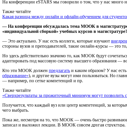
На конференции eSTARS мы говорили о том, что у нас много 
Также читайте
Какая разница между онлайн и офлайн-обучением для студенто
— На конференции обсуждалась тема МООК в магистратуре. 
«индивидуальной сборкой» учебных курсов в магистратуре
— Это актуально. У нас есть коллеги, которые изучают
внедре
стороны вузов и преподавателей, такие онлайн-курсы — это то,
Но здесь действительно значимо то, как МООК будут сочетатьс
адаптировать под массовую систему высшего образования — в
Кто эти МООК должен
предлагать
и каким образом? У нас ест
образование»
), и другие вузы могут ими пользоваться. Но гла
— например, по сетке компетенций и пр.
Также читайте
«Сверхрезультаты за прожиточный минимум могут позволить с
Получается, что каждый вуз или центр компетенций, за которы
чего выбрать.
Пока же, несмотря на то, что МООК — очень быстро развивающа
записал и выложил лекции. В МООК совсем другая структура. 