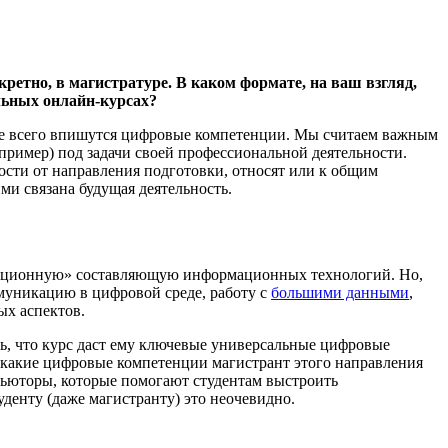
етно, в магистратуре. В каком формате, на ваш взгляд,
льных онлайн-курсах?
чше всего впишутся цифровые компетенции. Мы считаем важным
пример) под задачи своей профессиональной деятельности.
ости от направления подготовки, относят или к общим
и связана будущая деятельность.
икационную» составляющую информационных технологий. Но,
муникацию в цифровой среде, работу с
большими данными
,
ых аспектов.
ать, что курс даст ему ключевые универсальные цифровые
 какие цифровые компетенции магистрант этого направления
 тьюторы, которые помогают студентам выстроить
уденту (даже магистранту) это неочевидно.