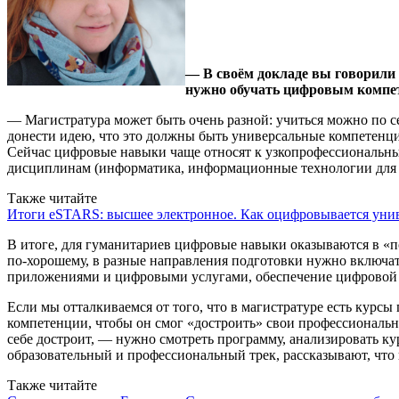
— В своём докладе вы говорили 
нужно обучать цифровым компет
— Магистратура может быть очень разной: учиться можно по с
донести идею, что это должны быть универсальные компетенци
Сейчас цифровые навыки чаще относят к узкопрофессиональным
дисциплинам (информатика, информационные технологии для гу
Также читайте
Итоги eSTARS: высшее электронное. Как оцифровывается унив
В итоге, для гуманитариев цифровые навыки оказываются в «
по-хорошему, в разные направления подготовки нужно включа
приложениями и цифровыми услугами, обеспечение цифровой б
Если мы отталкиваемся от того, что в магистратуре есть курсы
компетенции, чтобы он смог «достроить» свои профессиональн
себе достроит, — нужно смотреть программу, анализировать ку
образовательный и профессиональный трек, рассказывают, что 
Также читайте