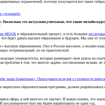
нормативных ограничений, поэтому получаются вот такие гибри
в-«технарей»
Насколько это актуально,учитывая, что такие онлайн-курсы
?
ние МООК
в образовательный процесс, и есть большие
исследов
 что будет давать высшее образование в будущем. Мы уже от это
я с высшим образованием. Оно в России массовое, а онлайн-курс
опрос нетривиальный, но он практический.
ь ведущие университеты, которые размещают свои курсы на пла
вная проблема в том, что многие задачи, поставленные вузами, 
ебе лишь блаженные». Преподаватели вузов о готовности работ
м закреплена образовательная программа, должен разрабатывать
яся сфера, в ней многого не хватает. И важно понять, что хоро
И русскоязычную базу мы будем нарабатывать не один год.