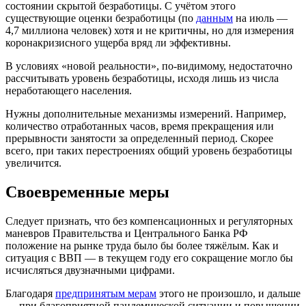
состоянии скрытой безработицы. С учётом этого
существующие оценки безработицы (по
данным
на июль —
4,7 миллиона человек) хотя и не критичны, но для измерения
коронакризисного ущерба вряд ли эффективны.
В условиях «новой реальности», по-видимому, недостаточно
рассчитывать уровень безработицы, исходя лишь из числа
неработающего населения.
Нужны дополнительные механизмы измерений. Например,
количество отработанных часов, время прекращения или
прерывности занятости за определенный период. Скорее
всего, при таких перестроениях общий уровень безработицы
увеличится.
Своевременные меры
Следует признать, что без компенсационных и регуляторных
маневров Правительства и Центрального Банка РФ
положение на рынке труда было бы более тяжёлым. Как и
ситуация с ВВП — в текущем году его сокращение могло бы
исчисляться двузначными цифрами.
Благодаря
предпринятым мерам
этого не произошло, и дальше
— при благоприятной пандемической ситуации и повышении