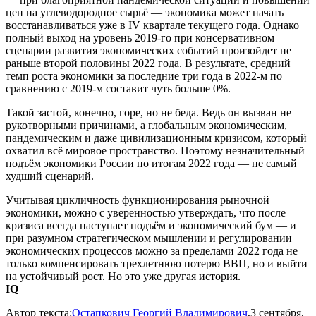
цен на углеводородное сырьё — экономика может начать
восстанавливаться уже в IV квартале текущего года. Однако
полный выход на уровень 2019-го при консервативном
сценарии развития экономических событий произойдет не
раньше второй половины 2022 года. В результате, средний
темп роста экономики за последние три года в 2022-м по
сравнению с 2019-м составит чуть больше 0%.
Такой застой, конечно, горе, но не беда. Ведь он вызван не
рукотворными причинами, а глобальным экономическим,
пандемическим и даже цивилизационным кризисом, который
охватил всё мировое пространство. Поэтому незначительный
подъём экономики России по итогам 2022 года — не самый
худший сценарий.
Учитывая цикличность функционирования рыночной
экономики, можно с уверенностью утверждать, что после
кризиса всегда наступает подъём и экономический бум — и
при разумном стратегическом мышлении и регулировании
экономических процессов можно за пределами 2022 года не
только компенсировать трехлетнюю потерю ВВП, но и выйти
на устойчивый рост. Но это уже другая история.
IQ
Автор текста:
Остапкович Георгий Владимирович
,3 сентября,