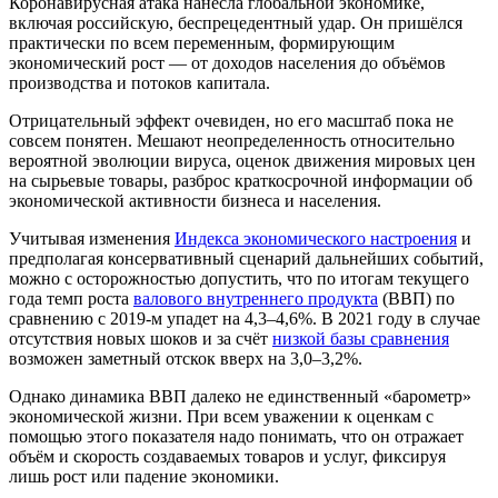
Коронавирусная атака нанесла глобальной экономике,
включая российскую, беспрецедентный удар. Он пришёлся
практически по всем переменным, формирующим
экономический рост — от доходов населения до объёмов
производства и потоков капитала.
Отрицательный эффект очевиден, но его масштаб пока не
совсем понятен. Мешают неопределенность относительно
вероятной эволюции вируса, оценок движения мировых цен
на сырьевые товары, разброс краткосрочной информации об
экономической активности бизнеса и населения.
Учитывая изменения
Индекса экономического настроения
и
предполагая консервативный сценарий дальнейших событий,
можно с осторожностью допустить, что по итогам текущего
года темп роста
валового внутреннего продукта
(ВВП) по
сравнению с 2019-м упадет на 4,3–4,6%. В 2021 году в случае
отсутствия новых шоков и за счёт
низкой базы сравнения
возможен заметный отскок вверх на 3,0–3,2%.
Однако динамика ВВП далеко не единственный «барометр»
экономической жизни. При всем уважении к оценкам с
помощью этого показателя надо понимать, что он отражает
объём и скорость создаваемых товаров и услуг, фиксируя
лишь рост или падение экономики.