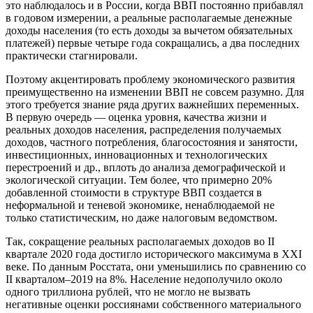
это наблюдалось и в России, когда ВВП постоянно прибавлял
в годовом измерении, а реальные располагаемые денежные
доходы населения (то есть доходы за вычетом обязательных
платежей) первые четыре года сокращались, а два последних
практически стагнировали.
Поэтому акцентировать проблему экономического развития
преимущественно на изменении ВВП не совсем разумно. Для
этого требуется знание ряда других важнейших переменных.
В первую очередь — оценка уровня, качества жизни и
реальных доходов населения, распределения получаемых
доходов, частного потребления, благосостояния и занятости,
инвестиционных, инновационных и технологических
перестроений и др., вплоть до анализа демографической и
экологической ситуации. Тем более, что примерно 20%
добавленной стоимости в структуре ВВП создается в
неформальной и теневой экономике, ненаблюдаемой не
только статистическим, но даже налоговым ведомством.
Так, сокращение реальных располагаемых доходов во II
квартале 2020 года достигло исторического максимума в XXI
веке. По данным Росстата, они уменьшились по сравнению со
II кварталом–2019 на 8%. Население недополучило около
одного триллиона рублей, что не могло не вызвать
негативные оценки россиянами собственного материального