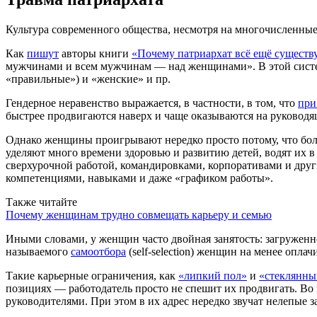
Культура современного общества, несмотря на многочисленные 
Как
пишут
авторы книги
«Почему патриархат всё ещё существ
мужчинами и всем мужчинам — над женщинами». В этой системе
«правильные») и «женские» и пр.
Гендерное неравенство выражается, в частности, в том, что
при
быстрее продвигаются наверх и чаще оказываются на руковод
Однако женщины проигрывают нередко просто потому, что бол
уделяют много времени здоровью и развитию детей, водят их 
сверхурочной работой, командировками, корпоративами и дру
компетенциями, навыками и даже «графиком работы».
Также читайте
Почему женщинам трудно совмещать карьеру и семью
Иными словами, у женщин часто двойная занятость: загруженност
называемого
самоотбора
(self-selection) женщин на менее опла
Такие карьерные ограничения, как
«липкий пол»
и
«стеклянны
позициях — работодатель просто не спешит их продвигать. В
руководителями. При этом в их адрес нередко звучат нелепые з