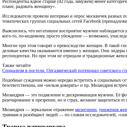
Респондентка вдвое старше (42 года, замужем) менее категорич
плане, радовать женщину».
Исследователи провели интервью и опрос москвичек разных поко
тематических группах социальных сетей Facebook (принадлежи
Выяснилось, что негативное восприятие мужчин наблюдается у 
кого-то, по-видимому, просто убеждение — возможно, унаслед
Многие при этом говорят о превосходстве женщин. В такой г
деловые качества оказываются именно у женщин. Они лидеры и 
респондентки. Но при этом не отрицали и традиционные женс
Также читайте
Социализм в постели. Оргазмический потенциал советского ст
Подобные суждения можно нередко встретить в социальных се
безответственны, им «нельзя доверять» и пр. Мизандрия встреч
Мизандрия — это подавление и дискриминация мужчин. Её форм
разочарование и презрение, но и страх, желание защититься от
Мизандрия — зеркальное отражение
мизогинии
,
унижения же
травмам и разобщают людей — по словам исследователей, «сн
Травма патриархата