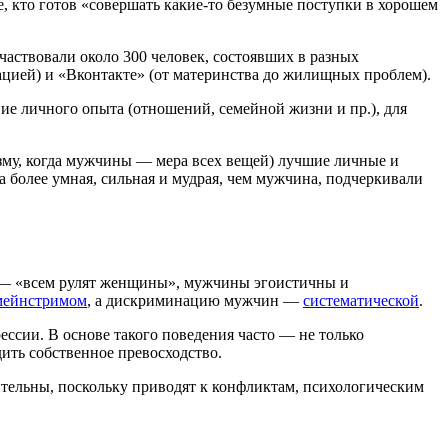
те, кто готов «совершать какие-то безумные поступки в хорошем
участвовали около 300 человек, состоявших в разных
ацией) и «Вконтакте» (от материнства до жилищных проблем).
ие личного опыта (отношений, семейной жизни и пр.), для
зму, когда мужчины — мера всех вещей) лучшие личные и
а более умная, сильная и мудрая, чем мужчина, подчеркивали
л — «всем рулят женщины», мужчины эгоистичны и
мейнстримом
, а дискриминацию мужчин —
систематической
.
ссии. В основе такого поведения часто — не только
дить собственное превосходство.
шительны, поскольку приводят к конфликтам, психологическим