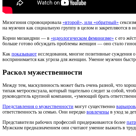
Мизогиния спровоцировала
«второй», или «обратный»
сексизм
на мужчин как социальную группу в целом и закрепляются в н
Корни мизандрии — в
«идеологическом феминизме»
с его жёс
больше готово обсуждать проблемы женщин — оно стало гино
Как
показывают
исследования, многие позитивные суждения о 
воспринимается как угроза для женщин. Умение мужчин быстро
Раскол мужественности
Между тем, маскулинность может быть очень разной, что хор
типаж метросексуала, который тщательно следит за собой, что
руководитель крупной компании, «умеющий брать ответственнос
Представления о мужественности
могут существенно
варьиров
ответственность за семью. Они нередко
вовлечены
в уход за де
Представители рабочих профессий придерживаются более
патр
Мужским предназначением они считают умение выжить в трудно