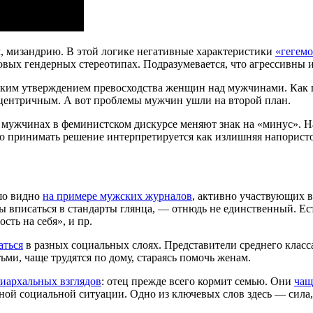
, мизандрию. В этой логике негативные характеристики
«гегем
овых гендерных стереотипах. Подразумевается, что агрессивны
тким утверждением превосходства женщин над мужчинами. Как 
центричным. А вот проблемы мужчин ушли на второй план.
мужчинах в феминистском дискурсе меняют знак на «минус». На
 принимать решение интерпретируется как излишняя напористос
ошо видно
на примере мужских журналов
, активно участвующих 
бы вписаться в стандарты глянца, — отнюдь не единственный. Е
ть на себя», и пр.
аться
в разных социальных слоях. Представители среднего клас
тьми, чаще трудятся по дому, стараясь помочь женам.
иархальных взглядов
: отец прежде всего кормит семью. Они
чащ
й социальной ситуации. Одно из ключевых слов здесь — сила, 