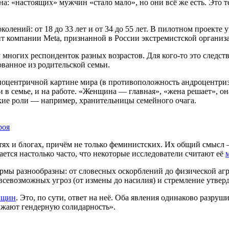
на: «настоящих» мужчин «стало мало», но они всё же есть. Это 
лений: от 18 до 33 лет и от 34 до 55 лет. В пилотном проекте 
т компании Meta, признанной в России экстремистской организ
многих респонденток разных возрастов. Для кого-то это следств
ованное из родительской семьи.
иноцентричной картине мира (в противоположность андроцентри
в семье, и на работе. «Женщина — главная», «жена решает», он
кие роли — например, хранительницы семейного очага.
роя
тях и блогах, причём не только феминистских. Их общий смыс
ается настолько часто, что некоторые исследователи считают её
ы разнообразны: от словесных оскорблений до физической агре
 всевозможных угроз (от измены до насилия) и стремление утвер
нщин
. Это, по сути, ответ на неё. Оба явления одинаково разру
ижают гендерную солидарность».