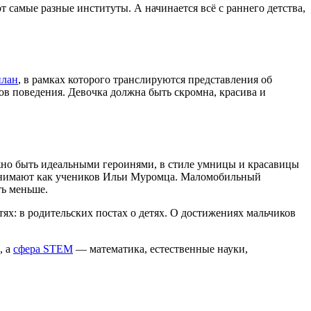
амые разные институты. А начинается всё с раннего детства,
план
, в рамках которого транслируются представления об
в поведения. Девочка должна быть скромна, красива и
ужно быть идеальными героинями, в стиле умницы и красавицы
инимают как учеников Ильи Муромца. Маломобильный
ть меньше.
тях: в родительских постах о детях. О достижениях мальчиков
, а
сфера STEM
— математика, естественные науки,