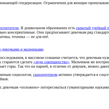
никающей гендеризации. Ограничения для женщин пронизывают с
оспитатели
. В дошкольном образовании есть
скрытый учебный 
но консервативные. Они предписывают девочкам ряд стандарто
атика, техника — не для неё.
и девочками и мальчиками
 исследования, в массовом сознании считается, что девочкам н
к стараются сделать
«леди совершенство»
. Мальчиков же воспр
ет горы. Так что на парней, в отличие от девушек, можно дави
данным социологов,
сыноцентризм
активно утверждается в соцсе
йков.
я: девочкам «положено» интересоваться гуманитарными науками