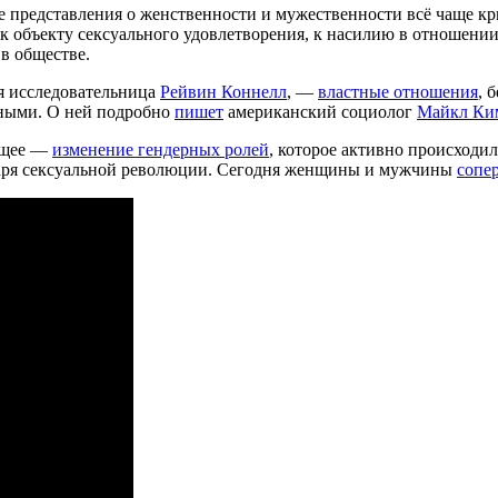
 представления о женственности и мужественности всё чаще кр
 объекту сексуального удовлетворения, к насилию в отношении
в обществе.
я исследовательница
Рейвин Коннелл
, —
властные отношения
, 
нными. О ней подробно
пишет
американский социолог
Майкл Ки
ющее —
изменение гендерных ролей
, которое активно происходи
одаря сексуальной революции. Сегодня женщины и мужчины
сопе