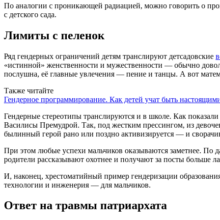
По аналогии с проникающей радиацией, можно говорить о про
с детского сада.
Лимиты с пеленок
Ряд гендерных ограничений детям транслируют детсадовские
в
«истинной» женственности и мужественности — обычно доволь
послушна, её главные увлечения — пение и танцы. А вот матем
Также читайте
Гендерное программирование. Как детей учат быть настоящим
Гендерные стереотипы транслируются и в школе. Как показали
Василисы Премудрой. Так, под жестким прессингом, из девоче
былинный герой рано или поздно активизируется — и сворачива
При этом любые успехи мальчиков оказываются заметнее. По 
родители рассказывают охотнее и получают за посты больше ла
И, наконец, хрестоматийный пример гендеризации образовани
технологии и инженерия — для мальчиков.
Ответ на травмы патриархата