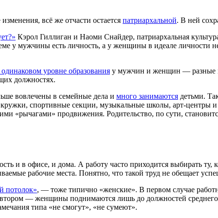
изменения, всё же отчасти остается
патриархальной
. В ней сох
ует?»
Кэрол Гиллиган и Наоми Снайдер, патриархальная культур
 у мужчины есть личность, а у женщины в идеале личности нет
 одинаковом уровне образования
у мужчин и женщин — разные 
ящих должностях.
ьше вовлечены в семейные дела и
много занимаются
детьми. Та
в кружки, спортивные секции, музыкальные школы, арт-центры и
гими «рычагами» продвижения. Родительство, по сути, станови
ь и в офисе, и дома. А работу часто приходится выбирать ту, ко
чиваемые рабочие места. Понятно, что такой труд не обещает ус
й потолок»
, — тоже типично «женские». В первом случае работ
о втором — женщины поднимаются лишь до должностей среднего 
амечания типа «не смогут», «не сумеют».