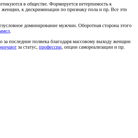
итикуются в обществе. Формируется нетерпимость к
 женщин, к дискриминации по признаку пола и пр. Все эти
безусловное доминирование мужчин. Оборотная сторона этого
ммел
.
ло за последние полвека благодаря массовому выходу женщин
рничают
за статус,
профессии
, опции самореализации и пр.