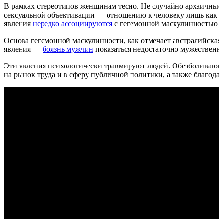
В рамках стереотипов женщинам тесно. Не случайно архаичные
сексуальной объективации — отношению к человеку лишь как к
явления
нередко ассоциируются
с гегемонной маскулинностью 
Основа гегемонной маскулинности, как отмечает австралийска
явления —
боязнь мужчин
показаться недостаточно мужестве
Эти явления психологически травмируют людей. Обезболива
на рынок труда и в сферу публичной политики, а также благ