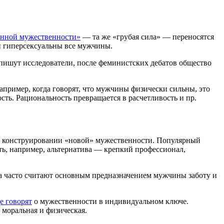
онной мужественности»
— та же «грубая сила» — переносятся
 и гиперсексуальны все мужчины.
пишут исследователи, после феминистских дебатов общество
пример, когда говорят, что мужчины физически сильны, это
ть. Рациональность превращается в расчетливость и пр.
в конструировании «новой» мужественности. Популярный
сть, например, альтернатива — крепкий профессионал,
са часто считают основным предназначением мужчины заботу и
е говорят
о мужественности в индивидуальном ключе.
моральная и физическая.