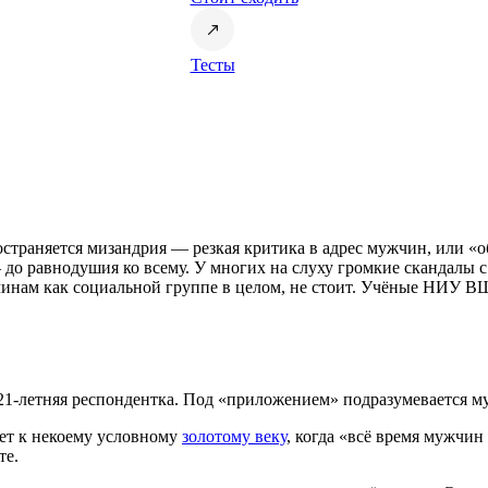
Тесты
остраняется мизандрия — резкая критика в адрес мужчин, или 
— до равнодушия ко всему. У многих на слуху громкие скандалы 
ужчинам как социальной группе в целом, не стоит. Учёные НИУ
1-летняя респондентка. Под «приложением» подразумевается муж
ует к некоему условному
золотому веку
, когда «всё время мужчи
те.