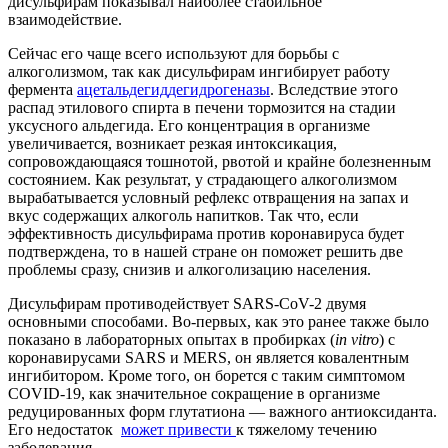
дисульфирам показывал наиболее стабильное
взаимодействие.
Сейчас его чаще всего используют для борьбы с
алкоголизмом, так как дисульфирам ингибирует работу
фермента
ацетальдегиддегидрогеназы
. Вследствие этого
распад этилового спирта в печени тормозится на стадии
уксусного альдегида. Его концентрация в организме
увеличивается, возникает резкая интоксикация,
сопровождающаяся тошнотой, рвотой и крайне болезненным
состоянием. Как результат, у страдающего алкоголизмом
вырабатывается условный рефлекс отвращения на запах и
вкус содержащих алкоголь напитков. Так что, если
эффективность дисульфирама против коронавируса будет
подтверждена, то в нашей стране он поможет решить две
проблемы сразу, снизив и алкоголизацию населения.
Дисульфирам противодействует SARS-CoV-2 двумя
основными способами. Во-первых, как это ранее также было
показано в лабораторных опытах в пробирках (
in vitro
) c
коронавирусами SARS и MERS, он является ковалентным
ингибитором. Кроме того, он борется с таким симптомом
COVID-19, как значительное сокращение в организме
редуцированных форм глутатиона — важного антиоксиданта.
Его недостаток
может привести
к тяжелому течению
заболевания.