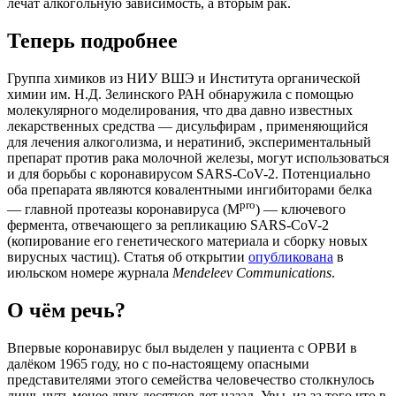
лечат алкогольную зависимость, а вторым рак.
Теперь подробнее
Группа химиков из НИУ ВШЭ и Института органической
химии им. Н.Д. Зелинского РАН обнаружила с помощью
молекулярного моделирования, что два давно известных
лекарственных средства — дисульфирам , применяющийся
для лечения алкоголизма, и нератиниб, экспериментальный
препарат против рака молочной железы, могут использоваться
и для борьбы с коронавирусом SARS-CoV-2. Потенциально
оба препарата являются ковалентными ингибиторами белка
pro
— главной протеазы коронавируса (M
) — ключевого
фермента, отвечающего за репликацию SARS-CoV-2
(копирование его генетического материала и сборку новых
вирусных частиц). Статья об открытии
опубликована
в
июльском номере журнала
Mendeleev Communications
.
О чём речь?
Впервые коронавирус был выделен у пациента с ОРВИ в
далёком 1965 году, но с по-настоящему опасными
представителями этого семейства человечество столкнулось
лишь чуть менее двух десятков лет назад. Увы, из-за того что в