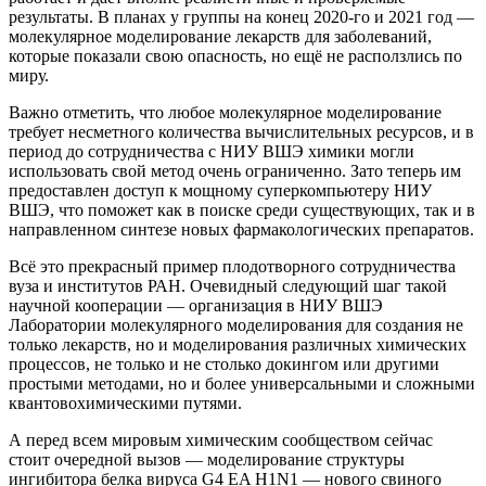
результаты. В планах у группы на конец 2020-го и 2021 год —
молекулярное моделирование лекарств для заболеваний,
которые показали свою опасность, но ещё не расползлись по
миру.
Важно отметить, что любое молекулярное моделирование
требует несметного количества вычислительных ресурсов, и в
период до сотрудничества с НИУ ВШЭ химики могли
использовать свой метод очень ограниченно. Зато теперь им
предоставлен доступ к мощному суперкомпьютеру НИУ
ВШЭ, что поможет как в поиске среди существующих, так и в
направленном синтезе новых фармакологических препаратов.
Всё это прекрасный пример плодотворного сотрудничества
вуза и институтов РАН. Очевидный следующий шаг такой
научной кооперации — организация в НИУ ВШЭ
Лаборатории молекулярного моделирования для создания не
только лекарств, но и моделирования различных химических
процессов, не только и не столько докингом или другими
простыми методами, но и более универсальными и сложными
квантовохимическими путями.
А перед всем мировым химическим сообществом сейчас
стоит очередной вызов — моделирование структуры
ингибитора белка вируса G4 EA H1N1 — нового свиного