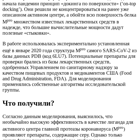
начала пандемии принцип «докинга по поверхности» (‘on-top
docking’). Они решили не концентрироваться на ранее уже
описанном активном центре, а обойти всю поверхность белка
pro
M
множеством известных лекарственных средств в
надежде, что большие вычислительные мощности дадут
полезные «стыковки».
В работе использовалась экспериментально установленная
pro
ещё в январе 2020 года структура M
самого SARS-CoV-2 из
базы данных PDB (код 6LU7). Потенциальные препараты для
проверки брались из базы лекарственных средств,
одобренных Управлением по санитарному надзору за
качеством пищевых продуктов и медикаментов США (Food
and Drug Administration, FDA). Для моделирования
применялись собственные алгоритмы исследовательской
группы.
Что получили?
Согласно данным моделирования, выяснилось, что
необычайно высокую эффективность в качестве лиганда для
pro
активного центра главной протеазы коронавируса (M
)
проявляют препараты, содержащие серу. Однако только