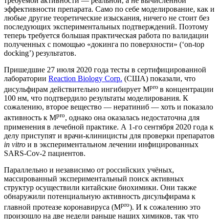
требуемой активности — реальной, а не вычисленной
эффективности препарата. Само по себе моделирование, как и
любые другие теоретические изыскания, ничего не стоит без
последующих экспериментальных подтверждений. Поэтому
теперь требуется большая практическая работа по валидации
полученных с помощью «докинга по поверхности» (‘on-top
docking’) результатов.
Пришедшие 27 июля 2020 года тесты в сертифицированной
лаборатории
Reaction Biology Corp.
(США) показали, что
pro
дисульфирам действительно ингибирует M
в концентрации
100 нм, что подтвердило результаты моделирования. К
сожалению, второе вещество — нератиниб — хоть и показало
pro
активность к M
, однако она оказалась недостаточна для
применения в лечебной практике. А 1-го сентября 2020 года к
делу приступят и врачи-клиницисты для проверки препаратов
in vitro
и в экспериментальном лечении инфицированных
SARS-Cov-2 пациентов.
Параллельно и независимо от российских учёных,
массированный экспериментальный поиск активных
структур осуществили китайские биохимики. Они также
обнаружили потенциальную активность дисульфирама к
pro
главной протеазе коронавируса (M
). И к сожалению это
произошло на две недели раньше наших химиков, так что