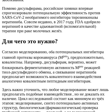
Помимо дисульфирама, российские химики впервые
спрогнозировали потенциальную эффективность против
SARS-CoV-2 необратимого ингибитора тирозинкиназы
нератиниба. Совсем недавно, в 2017 году, FDA одобрило
нератиниб в качестве адъювантной (вспомогательной)
терапии при раке молочных желёз.
Для чего это нужно?
Согласно моделированию, оба потенциальных ингибитора
pro
главной протеазы коронавируса (M
), предположительно,
ковалентны. Например, дисульфирам, вероятно, может
pro
блокировать ферментативную активность M
реакцией
тиол-дисульфидного обмена, а связывание нератиниба
предполагает возможность ковалентного взаимодействия
аналогично ковалентным пептидным ингибиторам.
Здесь важно уточнить, что любое моделирование может лишь
предполагать подобные взаимодействия , но не доказать их
наличие. Цикл исследований состоит как минимум из трёх
этапов: моделирование, синтез потенциально активных
структур, биологическая (фармакологическая) проверка