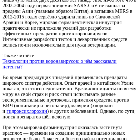
2002-2004 году первая эпидемия SARS-CoV не вышла за
пределы Азии (главным образом Китая), а вспышка MERS в
2012-2015 годах серьёзно ударила лишь по Саудовской
Аравии и Корее, мировая фармацевтическая индустрия
практически не приложила усилий для разработки
эффективных препаратов против коронавирусов.
Интенсивные разработки тестов и лекарственных средств
велись почти исключительно для нужд ветеринарии.
Также читайте
Технологии против коронавирусов: о чём рассказали
патенты?
Во время предыдущих эпидемий применялись препараты
широкого спектра действия. Опыт врачей в китайском Ухане
показал, что этого недостаточно. Врачи-клиницисты по всему
миру на свой страх и риск стали испытывать разные
экспериментальные протоколы, применяя средства против
ВИЧ (лопинавир и ритонавир), малярии (хлорохин
и
гидроксихлорохин
) и других заболеваний. Однако, по сути,
поиск препаратов шёл вслепую.
При этом мировая фарминдустрия оказалась застигнута
врасплох — времени на создание принципиально новых
лекарств не было. Даже если быстро найти потенциально