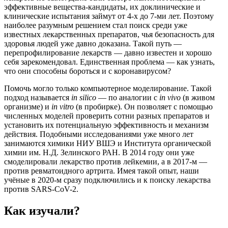
эффективные вещества-кандидаты, их доклинические и
клинические испытания займут от 4-х до 7-ми лет. Поэтому
наиболее разумным решением стал поиск среди уже
известных лекарственных препаратов, чья безопасность для
здоровья людей уже давно доказана. Такой путь —
перепрофилирование лекарств — давно известен и хорошо
себя зарекомендовал. Единственная проблема — как узнать,
что они способны бороться и с коронавирусом?
Помочь могло только компьютерное моделирование. Такой
подход называется
in silico
— по аналогии с
in vivo
(в живом
организме) и
in vitro
(в пробирке). Он позволяет с помощью
численных моделей проверить сотни разных препаратов и
установить их потенциальную эффективность и механизм
действия. Подобными исследованиями уже много лет
занимаются химики НИУ ВШЭ и Института органической
химии им. Н.Д. Зелинского РАН. В 2014 году они уже
смоделировали лекарство против лейкемии, а в 2017-м —
против ревматоидного артрита. Имея такой опыт, наши
учёные в 2020-м сразу подключились и к поиску лекарства
против SARS-CoV-2.
Как изучали?