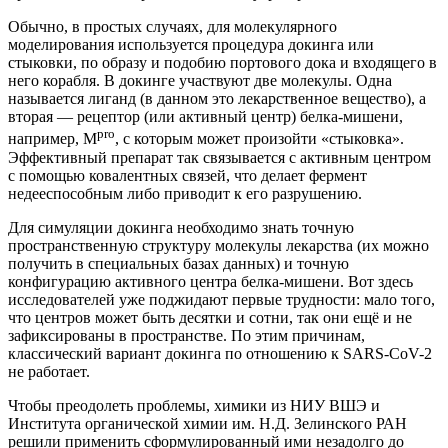
Обычно, в простых случаях, для молекулярного
моделирования используется процедура докинга или
стыковки, по образу и подобию портового дока и входящего в
него корабля. В докинге участвуют две молекулы. Одна
называется лиганд (в данном это лекарственное вещество), а
вторая — рецептор (или активный центр) белка-мишени,
pro
например, M
, с которым может произойти «стыковка».
Эффективный препарат так связывается с активным центром
с помощью ковалентных связей, что делает фермент
недееспособным либо приводит к его разрушению.
Для симуляции докинга необходимо знать точную
пространственную структуру молекулы лекарства (их можно
получить в специальных базах данных) и точную
конфигурацию активного центра белка-мишени. Вот здесь
исследователей уже поджидают первые трудности: мало того,
что центров может быть десятки и сотни, так они ещё и не
зафиксированы в пространстве. По этим причинам,
классический вариант докинга по отношению к SARS-CoV-2
не работает.
Чтобы преодолеть проблемы, химики из НИУ ВШЭ и
Института органической химии им. Н.Д. Зелинского РАН
решили применить сформулированный ими незадолго до