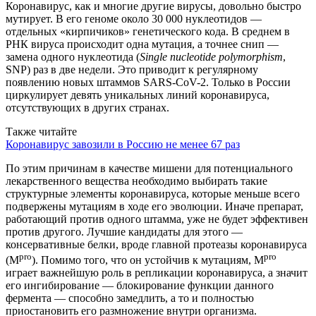
Коронавирус, как и многие другие вирусы, довольно быстро
мутирует. В его геноме около 30 000 нуклеотидов —
отдельных «кирпичиков» генетического кода. В среднем в
РНК вируса происходит одна мутация, а точнее снип —
замена одного нуклеотида (
Single nucleotide polymorphism
,
SNP) раз в две недели. Это приводит к регулярному
появлению новых штаммов SARS-CoV-2. Только в России
циркулирует девять уникальных линий коронавируса,
отсутствующих в других странах.
Также читайте
Коронавирус завозили в Россию не менее 67 раз
По этим причинам в качестве мишени для потенциального
лекарственного вещества необходимо выбирать такие
структурные элементы коронавируса, которые меньше всего
подвержены мутациям в ходе его эволюции. Иначе препарат,
работающий против одного штамма, уже не будет эффективен
против другого. Лучшие кандидаты для этого —
консервативные белки, вроде главной протеазы коронавируса
pro
pro
(M
). Помимо того, что он устойчив к мутациям, M
играет важнейшую роль в репликации коронавируса, а значит
его ингибирование — блокирование функции данного
фермента — способно замедлить, а то и полностью
приостановить его размножение внутри организма.