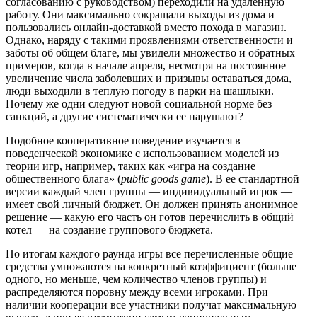
согласованию с руководством) переходили на удаленную
работу. Они максимально сокращали выходы из дома и
пользовались онлайн-доставкой вместо похода в магазин.
Однако, наряду с такими проявлениями ответственности и
заботы об общем благе, мы увидели множество и обратных
примеров, когда в начале апреля, несмотря на постоянное
увеличение числа заболевших и призывы оставаться дома,
люди выходили в теплую погоду в парки на шашлыки.
Почему же одни следуют новой социальной норме без
санкций, а другие систематически ее нарушают?
Подобное кооперативное поведение изучается в
поведенческой экономике с использованием моделей из
теории игр, например, таких как «игра на создание
общественного блага» (
public goods game
). В ее стандартной
версии каждый член группы — индивидуальный игрок —
имеет свой личный бюджет. Он должен принять анонимное
решение — какую его часть он готов перечислить в общий
котел — на создание группового бюджета.
По итогам каждого раунда игры все перечисленные общие
средства умножаются на конкретный коэффициент (больше
одного, но меньше, чем количество членов группы) и
распределяются поровну между всеми игроками. При
наличии кооперации все участники получат максимальную