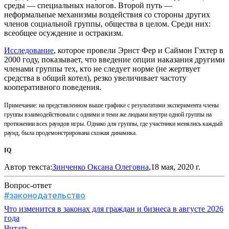
среды — специальных налогов. Второй путь —
неформальные механизмы воздействия со стороны других
членов социальной группы, общества в целом. Среди них:
всеобщее осуждение и остракизм.
Исследование
, которое провели Эрнст Фер и Саймон Гэхтер в
2000 году, показывает, что введение опции наказания другими
членами группы тех, кто не следует норме (не жертвует
средства в общий котел), резко увеличивает частоту
кооперативного поведения.
Примечание: на представленном выше графике с результатами эксперимента члены
группы взаимодействовали с одними и теми же людьми внутри одной группы на
протяжении всех раундов игры. Однако для группы, где участники менялись каждый
раунд, была продемонстрирована схожая динамика.
IQ
Автор текста:
Зинченко Оксана Олеговна
,18 мая, 2020 г.
Вопрос-ответ
#законодательство
Что изменится в законах для граждан и бизнеса в августе 2026
года
Читать