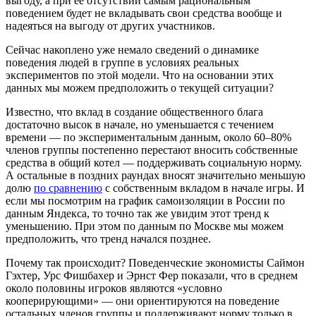
выгоду, а при ее отсутствии самым рациональным
поведением будет не вкладывать свои средства вообще и
надеяться на выгоду от других участников.
Сейчас накоплено уже немало сведений о динамике
поведения людей в группе в условиях реальных
экспериментов по этой модели. Что на основании этих
данных мы можем предположить о текущей ситуации?
Известно, что вклад в создание общественного блага
достаточно высок в начале, но уменьшается с течением
времени — по экспериментальным данным, около 60–80%
членов группы постепенно перестают вносить собственные
средства в общий котел — поддерживать социальную норму.
А остальные в поздних раундах вносят значительно меньшую
долю
по сравнению
с собственным вкладом в начале игры. И
если мы посмотрим на график самоизоляции в России по
данным Яндекса, то точно так же увидим этот тренд к
уменьшению. При этом по данным по Москве мы можем
предположить, что тренд начался позднее.
Почему так происходит? Поведенческие экономисты Саймон
Гэхтер, Урс Фишбахер и Эрнст Фер показали, что в среднем
около половины игроков являются «условно
кооперирующими» — они ориентируются на поведение
остальных членов группы и поддерживают норму только в