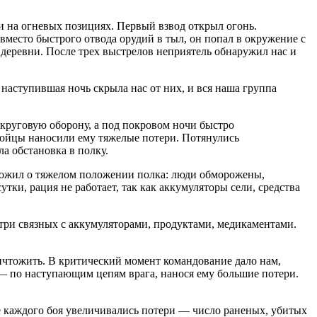
и на огневых позициях. Первый взвод открыл огонь.
 вместо быстрого отвода орудий в тыл, он попал в окружение с
ю деревни. После трех выстрелов неприятель обнаружил нас и
наступившая ночь скрыла нас от них, и вся наша группа
круговую оборону, а под покровом ночи быстро
 бойцы наносили ему тяжелые потери. Потянулись
а обстановка в полку.
оложил о тяжелом положении полка: люди обморожены,
тки, рация не работает, так как аккумуляторы сели, средства
-три связных с аккумуляторами, продуктами, медикаментами.
ничтожить. В критический момент командование дало нам,
 — по наступающим цепям врага, нанося ему большие потери.
е каждого боя увеличивались потери — число раненых, убитых