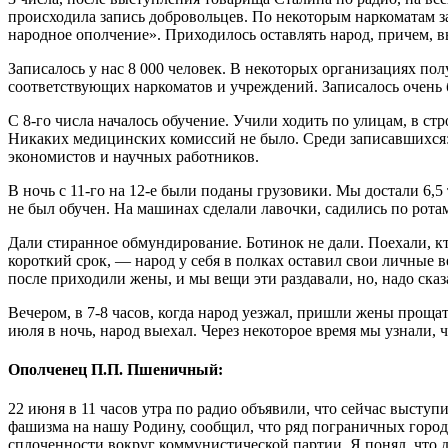
происходила запись добровольцев. По некоторым наркоматам за
народное ополчение». Приходилось оставлять народ, причем, 
Записалось у нас 8 000 человек. В некоторых организациях пол
соответствующих наркоматов и учреждений. Записалось очень 
С 8-го числа началось обучение. Учили ходить по улицам, в с
Никаких медицинских комиссий не было. Среди записавшихся: 
экономистов и научных работников.
В ночь с 11-го на 12-е были поданы грузовики. Мы достали 6,5
не был обучен. На машинах сделали лавочки, садились по ротам
Дали стиранное обмундирование. Ботинок не дали. Поехали, кто в
короткий срок, — народ у себя в полках оставил свои личные 
после приходили жены, и мы вещи эти раздавали, но, надо сказа
Вечером, в 7-8 часов, когда народ уезжал, пришли жены прощат
июля в ночь, народ выехал. Через некоторое время мы узнали,
Ополченец П.П. Пшеничный:
22 июня в 11 часов утра по радио объявили, что сейчас выст
фашизма на нашу Родину, сообщил, что ряд пограничных городо
сплоченности вокруг коммунистической партии. Я понял, что д