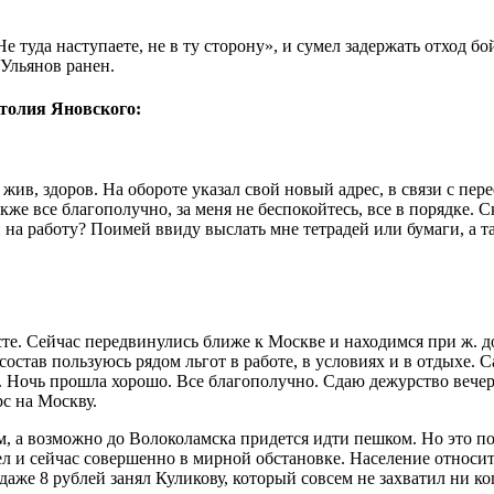
Не туда наступаете, не в ту сторону», и сумел задержать отход 
Ульянов ранен.
толия Яновского:
в, здоров. На обороте указал свой новый адрес, в связи с пере
кже все благополучно, за меня не беспокойтесь, все в порядке. 
ли на работу? Поимей ввиду выслать мне тетрадей или бумаги, а
е. Сейчас передвинулись ближе к Москве и находимся при ж. д
 состав пользуюсь рядом льгот в работе, в условиях и в отдыхе.
 Ночь прошла хорошо. Все благополучно. Сдаю дежурство вечер
с на Москву.
м, а возможно до Волоколамска придется идти пешком. Но это по
 и сейчас совершенно в мирной обстановке. Население относит
 даже 8 рублей занял Куликову, который совсем не захватил ни к