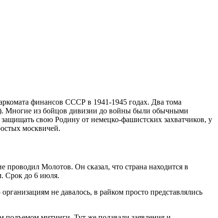
ркомата финансов СССР в 1941-1945 годах. Два тома
). Многие из бойцов дивизии до войны были обычными
 защищать свою Родину от немецко-фашистских захватчиков, у
ростых москвичей.
ие проводил Молотов. Он сказал, что страна находится в
. Срок до 6 июля.
 организациям не давалось, в райком просто представлялись
им подъемом митинги. Тут же подавали заявления и