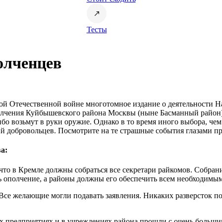
Тесты
олченцев
 Отечественной войне многотомное издание о деятельности На
олчения Куйбышевского района Москвы (ныне Басманный район
 возьмут в руки оружие. Однако в то время иного выбора, чем
й добровольцев. Посмотрите на те страшные события глазами п
а:
, что в Кремле должны собраться все секретари райкомов. Собран
ть ополчение, а районы должны его обеспечить всем необходимым
 Все желающие могли подавать заявления. Никаких разверсток по
сех предприятиях и в учреждениях района прошли с очень больш