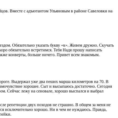
бойцов. Вместе с адъютантом Ульяновым в районе Савеловки на
ездом. Обязательно указать букву «к». Живем дружно. Скучать
Скоро обязательно встретимся. Тебя Надя прошу написать
 также конверты, больше ничего. Привет всем знакомым.
ороге. Выдержал уже два пеших марша километров на 70. В
 Самочувствие хорошее. Сыт и высыпаюсь достаточно. Сегодня
ом. Сейчас лежу на сеновале, хорошо выспался и выбрал
сле репетиции двух походов не страшно. В общем за меня не
ся исключительно хорошо. Ни в чем не нуждаюсь. Правда,
опейки.