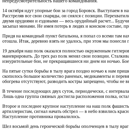
непредусмотрительность нашего командования.
14 октября идут упорные бои за город Боровск. Выступаем в н
Расстреляв все свои снаряды, он снялся с позиции. Перехватил
двумя орудиями и ездовыми — весь орудийный расчет... Будучи
засыпал минами. Не имея потерь в людях и конском составе, пр
Придя на командный пункт батальона, я попал со всеми там на
отошла. Итак, деревню взять не удалось, при этом мы понесли п
19 декабря наш полк оказался полностью окруженным гитлеро
маневрировать. До трех раз полк менял свои позиции. Сталкив
изнурительные бои, не прекращавшиеся ни днем ни ночью. Боеп
На пятые сутки борьбы в тылу врага поздно ночью к нам приш
скопилось большое количество раненых, медикаменты и перевязо
обогрева отсутствуют, разводить костры запрещено, чтобы не в
В течение последующих двух суток, периодически, с интервала
Лишь одна группа связных достигла расположения полка, остал
Второе и последнее крупное наступление на наш полк фашисты
артиллеристам, сигнал начать обстрел — в небо взвились кра
Наступление противника провалилось.
Шел восьмой день героической борьбы ополченцев в тылу враг