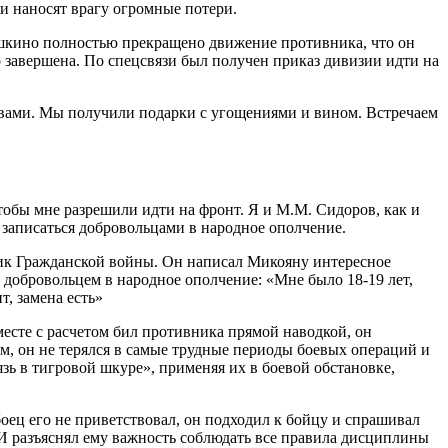
ни наносят врагу огромные потери.
шкино полностью прекращено движение противника, что он
 завершена. По спецсвязи был получен приказ дивизии идти на
твами. Мы получили подарки с угощениями и вином. Встречаем
обы мне разрешили идти на фронт. Я и М.М. Сидоров, как и
 записаться добровольцами в народное ополчение.
ник Гражданской войны. Он написал Микояну интересное
ти добровольцем в народное ополчение: «Мне было 18-19 лет,
т, замена есть»
есте с расчетом бил противника прямой наводкой, он
м, он не терялся в самые трудные периоды боевых операций и
зь в тигровой шкуре», применяя их в боевой обстановке,
оец его не приветствовал, он подходил к бойцу и спрашивал
 И разъяснял ему важность соблюдать все правила дисциплины