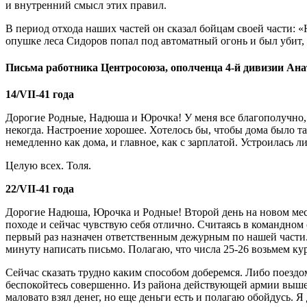
и внутренний смысл этих правил.
В период отхода наших частей он сказал бойцам своей части: «
опушке леса Сидоров попал под автоматный огонь и был убит, 
Письма работника Центросоюза, ополченца 4-й дивизии Ана
14/VII-41 года
Дорогие Родные, Надюша и Юрочка! У меня все благополучно, жи
некогда. Настроение хорошее. Хотелось бы, чтобы дома было та
немедленно как дома, и главное, как с зарплатой. Устроилась 
Целую всех. Толя.
22/VII-41 года
Дорогие Надюша, Юрочка и Родные! Второй день на новом мест
походе и сейчас чувствую себя отлично. Считаясь в командном
первый раз назначен ответственным дежурным по нашей части.
минуту написать письмо. Полагаю, что числа 25-26 возьмем кур
Сейчас сказать трудно каким способом доберемся. Либо поездо
беспокойтесь совершенно. Из района действующей армии вышел
маловато взял денег, но еще деньги есть и полагаю обойдусь. Я