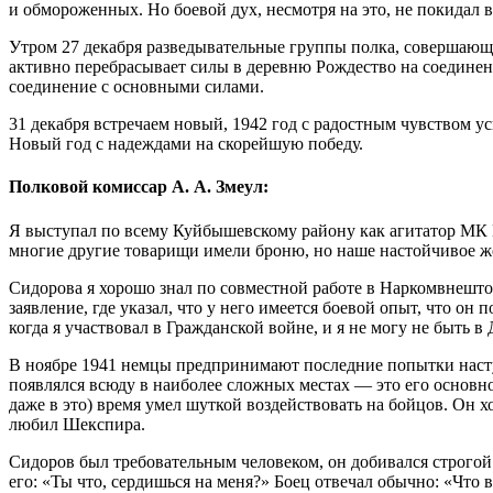
и обмороженных. Но боевой дух, несмотря на это, не покидал в
Утром 27 декабря разведывательные группы полка, совершающ
активно перебрасывает силы в деревню Рождество на соединени
соединение с основными силами.
31 декабря встречаем новый, 1942 год с радостным чувством
Новый год с надеждами на скорейшую победу.
Полковой комиссар А. А. Змеул:
Я выступал по всему Куйбышевскому району как агитатор МК В
многие другие товарищи имели броню, но наше настойчивое же
Сидорова я хорошо знал по совместной работе в Наркомвнешто
заявление, где указал, что у него имеется боевой опыт, что о
когда я участвовал в Гражданской войне, и я не могу не быть
В ноябре 1941 немцы предпринимают последние попытки насту
появлялся всюду в наиболее сложных местах — это его основн
даже в это) время умел шуткой воздействовать на бойцов. Он х
любил Шекспира.
Сидоров был требовательным человеком, он добивался строгой 
его: «Ты что, сердишься на меня?» Боец отвечал обычно: «Что