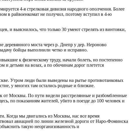
ируется 4-я стрелковая дивизия народного ополчения. Более
ом в райвоенкомат не получил, поэтому вступил в 4-ю
в, и выяснилось, что только 30 умеют стрелять из винтовки,
е деревянного моста через р. Днепр у дер. Нероново
у задачу бойцы выполнили четко и исправно.
ивыкшие к физическому труду, начали болеть, но постепенно
 и детьми на возах, а по обочинам дорог плетется
Москве. Утром люди были выведены на рытье противотанковых
тие, у многих там остались родные и близкие.
ок от Москвы. По пути видели расстрелянные и разбомбленные
сь, по показаниям жителей, убито в поезде до 100 человек и
. Когда мы двигались из Москвы, нас все время
дствовал авиацией по линии железной дороги от Наро-Фоминска
 объяснить такую неорганизованность и