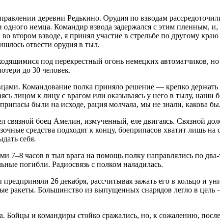
аправлении деревни Редькино. Орудия по взводам рассредоточил
и одного немца. Командир взвода задержался с этим пленным, и,
 во втором взводе, я принял участие в стрельбе по другому кра
ишлось отвести орудия в тыл.
ходящимися под перекрестный огонь немецких автоматчиков, но 
отери до 30 человек.
вцами. Командование полка приняло решение — крепко держать 
аясь лицом к лицу с врагом или оказываясь у него в тылу, наши
рипасы были на исходе, рация молчала, мы не знали, какова был
ел связной боец Амелин, измученный, еле двигаясь. Связной д
чные средства подходят к концу, боеприпасов хватит лишь на су
ыдать себя.
ми 7–8 часов в тыл врага на помощь полку направлялись по два
ьные погибли. Радиосвязь с полком наладилась.
 предприняли 26 декабря, рассчитывая зажать его в кольцо и у
сные ракеты. Большинство из выпущенных снарядов легло в цель
а. Бойцы и командиры стойко сражались, но, к сожалению, посл