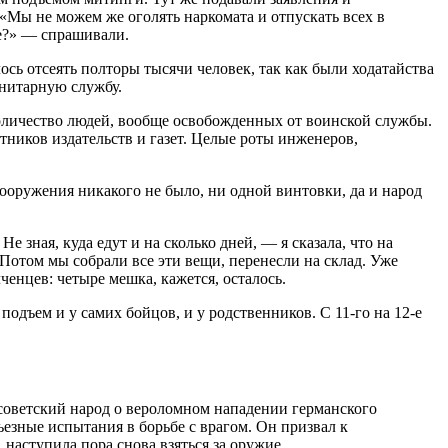
«Мы не можем же оголять наркомата и отпускать всех в
те?» — спрашивали.
ось отсеять полторы тысячи человек, так как были ходатайства
анитарную службу.
количество людей, вообще освобожденных от воинской службы.
ников издательств и газет. Целые роты инженеров,
Вооружения никакого не было, ни одной винтовки, да и народ
е зная, куда едут и на сколько дней, — я сказала, что на
Потом мы собрали все эти вещи, перенесли на склад. Уже
ченцев: четыре мешка, кажется, осталось.
одъем и у самих бойцов, и у родственников. С 11-го на 12-е
 советский народ о вероломном нападении германского
езные испытания в борьбе с врагом. Он призвал к
наступила пора снова взяться за оружие.