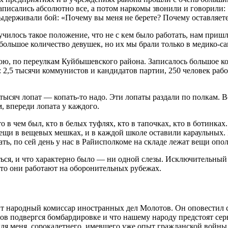
писались абсолютно все, а потом наркомы звонили и говорили: 
выдерживали бой: «Почему вы меня не берете? Почему оставляе
училось такое положение, что не с кем было работать, нам пришл
большое количество девушек, но их мы брали только в медико-с
трою, по переулкам Куйбышевского района. Записалось большое 
2,5 тысячи коммунистов и кандидатов партии, 250 человек работ
 тысяч лопат — копать-то надо. Эти лопаты раздали по полкам. 
, впереди лопата у каждого.
 чем был, кто в белых туфлях, кто в тапочках, кто в ботинках. Н
вещи в вещевых мешках, и в каждой школе оставили караульных. 
ть, по сей день у нас в Райисполкоме на складе лежат вещи опол
ься, и что характерно было — ни одной слезы. Исключительный п
 что они работают на оборонительных рубежах.
упит народный комиссар иностранных дел Молотов. Он оповестил
в подвергся бомбардировке и что нашему народу предстоят серь
ля меня, сорокалетнего, имевшего уже опыт гражданской войны, 