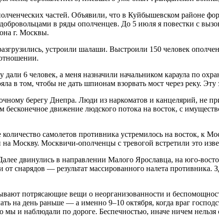
олченческих частей. Объявили, что в Куйбышевском районе форм
бровольцами в ряды ополченцев. До 5 июля я повестки с вызов
на г. Москвы.
згрузились, устроили шалаши. Выстроили 150 человек ополченце
 отношении.
дали 6 человек, а меня назначили начальником караула по охран
яла в том, чтобы не дать шпионам взорвать мост через реку. Эт
очному берегу Днепра. Люди из наркоматов и канцелярий, не пр
 бесконечное движение людского потока на восток, с имуществом
ое количество самолетов противника устремилось на восток, к 
 на Москву. Москвичи-ополченцы с тревогой встретили это извес
 Далее двинулись в направлении Малого Ярославца, на юго-вост
от снарядов — результат массированного налета противника. Зде
ывают потрясающие вещи о неорганизованности и беспомощности
ать на день раньше — а именно 9–10 октября, когда враг госпо
о мы и наблюдали по дороге. Беспечностью, иначе ничем нельзя