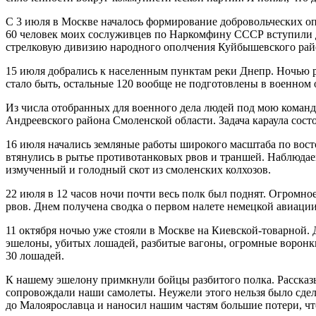
С 3 июля в Москве началось формирование добровольческих оп
60 человек моих сослуживцев по Наркомфину СССР вступили до
стрелковую дивизию народного ополчения Куйбышевского райо
15 июля добрались к населенным пунктам реки Днепр. Ночью ра
стало быть, остальные 120 вообще не подготовлены в военном
Из числа отобранных для военного дела людей под мою команду 
Андреевского района Смоленской области. Задача караула состо
16 июля начались земляные работы широкого масштаба по вост
втянулись в рытье противотанковых рвов и траншей. Наблюдаем
измученный и голодный скот из смоленских колхозов.
22 июля в 12 часов ночи почти весь полк был поднят. Огромн
рвов. Днем получена сводка о первом налете немецкой авиации
11 октября ночью уже стояли в Москве на Киевской-товарной.
эшелоны, убитых лошадей, разбитые вагоны, огромные воронки 
30 лошадей.
К нашему эшелону примкнули бойцы разбитого полка. Рассказ
сопровождали наши самолеты. Неужели этого нельзя было сдел
до Малоярославца и наносил нашим частям большие потери, чт