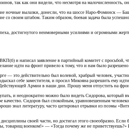
оинов, так как они видели, что несмотря на малочисленность, о
ие ночные вылазки, донесли, что на шоссе Наро-Фоминск — Ба
е со своим штабом. Таким образом, боевая задача была успешно
 успеха, достигнутого неимоверными усилиями и огромными жер
КП(б) и написал заявление в партийный комитет с просьбой, чт
лание идти на фронт привело к тому, что и нам было разрешено
рге — это действительно был волевой, храбрый человек, участ
н подыскал себе заместителя, и просил Микояна разрешить ему ид
 в Действующей Армии в наши дни. Прошу меня отпустить на фрон
пать, и неоднократно можно было видеть Сидорова, который вм
ое качество. Сидоров был спокойным, уравновешенным человеко
орошо знал литературу, часто цитировал отрывки из поэмы «Витя
дисциплины своей части, но достигал этого своеобразно. Если б
 вы, товарищ военком!» — «Тогда почему же не приветствуешь?»