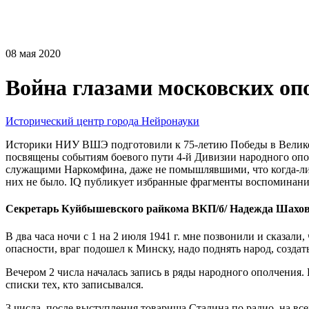
08 мая 2020
Война глазами московских оп
Исторический центр города
Нейронауки
Историки НИУ ВШЭ подготовили к 75-летию Победы в Великой
посвящены событиям боевого пути 4-й Дивизии народного оп
служащими Наркомфина, даже не помышлявшими, что когда-либо
них не было. IQ публикует избранные фрагменты воспоминани
Секретарь Куйбышевского райкома ВКП/б/ Надежда Шахов
В два часа ночи с 1 на 2 июля 1941 г. мне позвонили и сказали
опасности, враг подошел к Минску, надо поднять народ, созда
Вечером 2 числа началась запись в ряды народного ополчения.
списки тех, кто записывался.
3 числа, после выступления товарища Сталина по радио, на в