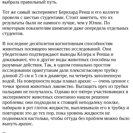
выбрала правильный путь.
Тот же самый эксперимент Бернхард Ренш и его коллеги
провели с шестью студентами. Стоит заметить, что их
результаты были не намного лучше, чем у Юлии. По
некоторым показателям шимпанзе даже опередила отдельных
студентов.
В последние десятилетия когнитивным способностям
животных посвящено множество исследований. Они
убедительно подтверждают выводы Кёлера и Ренша и
доказывают, что и другие виды животных способны на
разумные действия. Так, в одном гениально простом
исследовании орангутанам дали плексигласовую трубку
длиной 25 см и 5 см в диаметре, на четверть заполненную
водой. На поверхности воды плавал арахис — очень ценное с
точки зрения животных лакомство. Вытащить орех из трубки
пальцами не получалось. Однако все пятеро участвовавших в
эксперименте животных спонтанно нашли решение
проблемы: они подходили к стоящей неподалеку поилке,
набирали в рот глоток жидкости, выплевывали его в трубку и
повторяли это до тех пор, пока уровень жидкости не
поднимался настолько, чтобы оттуда без проблем можно было
вынуть арахис.