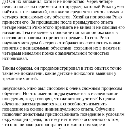
да! Он их запомнил, хотя и не полностью. Через четыре
недели после эксперимента тот предмет, который Рико сумел
найти как незнакомый, положили среди четырех знакомых и
четырех незнакомых ему объектов. Хозяйка попросила Рико
принести его. За прошедшие после предыдущего опыта
четыре недели Рико этого предмета не видел и не слышал его
названия. Тем не менее в половине попыток он оказался в
состоянии правильно принести предмет. То есть Рико
научился методом быстрого отображения соотносить новые
понятия с незнакомыми объектами, сохранил их в памяти и
четырьмя неделями позже с замечательной точностью
использовал.
Таким образом, он продемонстрировал в этих опытах точно
такие же показатели, какие детские психологи выявили у
трехлетних детей.
Безусловно, Рико был способен к очень сложным процессам
обучения. Но что именно подразумевается в исследовании
поведения, когда говорят, что животное учится? В целом
обучение рассматривается как способность изменять
поведение на основе индивидуального опыта. Обучение
позволяет животным приспосабливать поведение к условиям
окружающей среды, поэтому нет ничего особенного в том,
что оно широко распространено в животном мире и