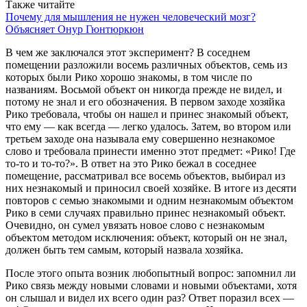
Также читайте
Почему для мышления не нужен человеческий мозг?
Объясняет Онур Гюнтюркюн
В чем же заключался этот эксперимент? В соседнем
помещении разложили восемь различных объектов, семь из
которых были Рико хорошо знакомы, в том числе по
названиям. Восьмой объект он никогда прежде не видел, и
потому не знал и его обозначения. В первом заходе хозяйка
Рико требовала, чтобы он нашел и принес знакомый объект,
что ему — как всегда — легко удалось. Затем, во втором или
третьем заходе она называла ему совершенно незнакомое
слово и требовала принести именно этот предмет: «Рико! Где
то-то и то-то?». В ответ на это Рико бежал в соседнее
помещение, рассматривал все восемь объектов, выбирал из
них незнакомый и приносил своей хозяйке. В итоге из десяти
повторов с семью знакомыми и одним незнакомым объектом
Рико в семи случаях правильно принес незнакомый объект.
Очевидно, он сумел увязать новое слово с незнакомым
объектом методом исключения: объект, который он не знал,
должен быть тем самым, который назвала хозяйка.
После этого опыта возник любопытный вопрос: запомнил ли
Рико связь между новыми словами и новыми объектами, хотя
он слышал и видел их всего один раз? Ответ поразил всех —