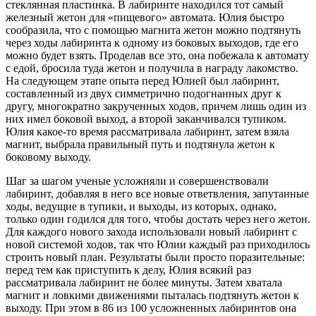
стеклянная пластинка. В лабиринте находился тот самый
железный жетон для «пищевого» автомата. Юлия быстро
сообразила, что с помощью магнита жетон можно подтянуть
через ходы лабиринта к одному из боковых выходов, где его
можно будет взять. Проделав все это, она побежала к автомату
с едой, бросила туда жетон и получила в награду лакомство.
На следующем этапе опыта перед Юлией был лабиринт,
составленный из двух симметрично подогнанных друг к
другу, многократно закрученных ходов, причем лишь один из
них имел боковой выход, а второй заканчивался тупиком.
Юлия какое-то время рассматривала лабиринт, затем взяла
магнит, выбрала правильный путь и подтянула жетон к
боковому выходу.
Шаг за шагом ученые усложняли и совершенствовали
лабиринт, добавляя в него все новые ответвления, запутанные
ходы, ведущие в тупики, и выходы, из которых, однако,
только один годился для того, чтобы достать через него жетон.
Для каждого нового захода использовали новый лабиринт с
новой системой ходов, так что Юлии каждый раз приходилось
строить новый план. Результаты были просто поразительные:
перед тем как приступить к делу, Юлия всякий раз
рассматривала лабиринт не более минуты. Затем хватала
магнит и ловкими движениями пыталась подтянуть жетон к
выходу. При этом в 86 из 100 усложненных лабиринтов она