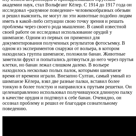
академии наук, стал Вольфганг Кёлер. С 1914 до 1917 года он
исследовал «разумное поведение» человекообразных обезьян
и решил выяснить, не могут ли эти животные подобно людям
иметь в какой-либо ситуации свою точку зрения и решать
проблемы через своего рода мышление. В самой известной
своей работе он исследовал использование орудий у
шимпанзе. Одним из первых он применил для
документирования полученных результатов фотосъемку. В
одном из экспериментов снаружи от вольера, в котором
находилась группа шимпанзе, положили банан. Животные
заметили фрукт и попытались дотянуться до него через прутья
клетки, но банан лежал слишком далеко. В вольере
находилось несколько полых палок, которыми шимпанзе
время от времени играли. Внезапно Султан, самый умный из
шимпанзе Кёлера, взял две разные палки, вставил более
тонкую в более толстую и направился к прутьям решетки. Он
целенаправленно использовал получившуюся длинную палку
в качестве орудия и подтянул к себе банан. Очевидно, он
осознал проблему и решил ее благодаря сознательному
поведению.