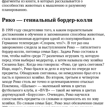
фрагменты из книги, в которых рассказывается о
способностях животных к мышлению и разумному
планированию.
Рико — гениальный бордер-колли
В 1999 году свидетелями того, к каким поразительным
достижениям в обучении и запоминании способны животные,
стала миллионная аудитория одной из популярнейших в
Германии телепередач «Спорим, что?». В тот раз она
завороженно следила за выступлением Рико — пятилетнего
бордер-колли, питомца семьи Баус. Задача Рико состояла в
том, чтобы найти среди 77 различных игрушек ту, которую
перед этим выбирал модератор, а затем называла ему хозяйка
Сюзанна Баус. Когда она говорила: «Рико, где здесь снеговик?
Ищи, ищи!», Рико брался за дело и изучал по очереди все
предметы. Обнаружив снеговика, он немедленно брал его в
пасть и приносил хозяйке. Во втором, третьем и четвертом
заходе Рико столь же точно и целенаправленно отыскал
Покемона, «Шальке» — маленький мячик в цветах
футбольного клуба, и «BVB» — такой же мячик в цветах
дортмундской «Боруссии». Очевидно, Рико научился
сопоставлять предметы со словами и приносить их по зову
хозяйки. По словам семьи Баус, Рико знал обозначения свыше