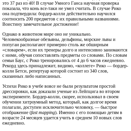
это 37 раз из 40! В случае Умного Ганса научная проверка
показала, что конь все-таки не умел считать. В случае Рико
она подтвердила: бордер-колли действительно научился
соотносить 200 предметов с их правильными названиями.
Воистину замечательное достижение!
Однако в животном мире оно не уникально.
Человекообразные обезьяны, дельфины, морские львы и
попугаи располагают примерно столь же обширным
«словарем», если их тренеры долго и интенсивно занимаются
с ними, обучая сопоставлять предметы со словами. По словам
семьи Баус, с Рико тренировались от 4 до 6 часов ежедневно.
Рекорд здесь принадлежит, видимо, «коллеге» Рико — бордер-
колли Бетси, репертуар которой состоит из 340 слов,
сказанных либо написанных.
Успехи Рико в учебе вовсе не были результатом простой
дрессировки, как доказали ученые из Лейпцига во втором
эксперименте. Бордер-колли, скорее, использовал в своем
обучении хитроумный метод, который, как долгое время
полагали, доступен исключительно человеку, — быстрое
отображение (
fast mapping
). Именно с его помощью детям в
возрасте 24 месяцев удается учить в среднем 10 новых слов
ежедневно.