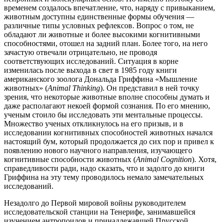
временем создалось впечатление, что, наряду с привыканием,
животным доступны единственные формы обучения —
различные типы условных рефлексов. Вопрос о том, не
обладают ли животные и более высокими когнитивными
способностями, отошел на задний план. Более того, на него
зачастую отвечали отрицательно, не проводя
соответствующих исследований. Ситуация в корне
изменилась после выхода в свет в 1985 году книги
американского зоолога Дональда Гриффина «Мышление
животных» (
Animal Thinking
). Он представил в ней точку
зрения, что некоторые животные вполне способны думать и
даже располагают некоей формой сознания. По его мнению,
ученым стоило бы исследовать эти ментальные процессы.
Множество ученых откликнулось на его призыв, и в
исследовании когнитивных способностей животных начался
настоящий бум, который продолжается до сих пор и привел к
появлению нового научного направления, изучающего
когнитивные способности животных (
Animal Cognition
). Хотя,
справедливости ради, надо сказать, что и задолго до книги
Гриффина на эту тему проводилось немало замечательных
исследований.
Незадолго до Первой мировой войны руководителем
исследовательской станции на Тенерифе, занимавшейся
изучением антропоидов и принадлежавшей Прусской