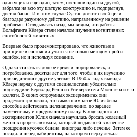
один ящик и еще один, затем, поставив один на другой,
забрался на всю эту шаткую конструкцию и, подпрыгнув,
достал банан. И в этом случае Султан достиг своей цели
благодаря разумному действию, направленному на решение
проблемы. Оглядываясь назад, мы видим, что работы
Вольфганга Кёлера стали началом изучения когнитивных
способностей животных.
Впервые было продемонстрировано, что животные в
принципе в состоянии учиться не только методом проб и
ошибок, но и иcпользуя сознание.
Однако эти факты долгое время игнорировались, и
потребовались десятки лет для того, чтобы к их изучению
присоединились другие ученые. В 1960-х годах выводы
Кёлера наряду с другими специалистами убедительно
подтвердили Бернхард Ренш из Университета Мюнстера и его
коллеги. В своих остроумных экспериментах они
продемонстрировали, что самка шимпанзе Юлия была
способна действовать целенаправленно, по заранее
намеченному и продуманному плану. В ходе одного из
экспериментов Юлия сначала научилась бросать железный
жетон в прорезь автомата, который выдавал ей в качестве
поощрения кусочек банана, виноград либо печенье. Затем ее
посадили перед лабиринтом, на котором сверху лежала