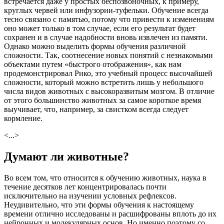
встречается даже у простых беспозвоночных, к примеру,
круглых червей или инфузории-туфельки. Обучение всегда
тесно связано с памятью, потому что привести к изменениям
оно может только в том случае, если его результат будет
сохранен и в случае надобности вновь извлечен из памяти.
Однако можно выделить формы обучения различной
сложности. Так, соотнесение новых понятий с незнакомыми
объектами путем «быстрого отображения», как нам
продемонстрировал Рико, это учебный процесс высочайшей
сложности, который можно встретить лишь у небольшого
числа видов животных с высокоразвитым мозгом. В отличие
от этого большинство животных за самое короткое время
выучивает, что, например, за свистком всегда следует
кормление.
<...>
Думают ли животные?
Во всем том, что относится к обучению животных, наука в
течение десятков лет концентрировалась почти
исключительно на изучении условных рефлексов.
Неудивительно, что эти формы обучения к настоящему
времени отлично исследованы и расшифрованы вплоть до их
нейронных и молекулярных основ. Но именно поэтому со