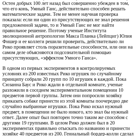
Остен добрых 100 лет назад был совершенно убежден в том,
что его конь, Умный Ганс, действительно способен решать
математические задачи. Тем не менее научная проверка
показала: если ни один из присутствующих не знал решения
предложенной задачи, то и Умный Ганс не мог найти
правильное решение. Поэтому ученые Института
эволюционной антропологии Макса Планка (Лейпциг) Юлия
Фишер и ее коллеги решили проверить, действительно ли
Рико проявляет столь поразительные способности, или они на
самом деле объясняются подсознательной помощью
присутствующих, «эффектом Умного Ганса».
В одном из первых экспериментов в контролируемых
условиях из 200 известных Рико игрушек по случайному
принципу собрали 20 групп по 10 игрушек в каждой. Пока
Сюзанна Баус и Рико ждали в отдельной комнате, ученые
разложили в соседнем экспериментальном помещении 10
предметов первой группы. Затем они попросили хозяйку
приказать собаке принести из этой комнаты поочередно две
случайно выбранные игрушки. Пока Рико искал нужный
предмет, в помещении не было никого, кто знал бы нужный
ответ. Далее опыт был повторен точно таким же способом с
другими 19 группами. В целом Рико должен был в 20
экспериментах правильно отыскать по названию и принести
хозяйке 40 предметов из 200. Гениальный бордер-колли сделал