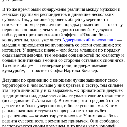
В то же время были обнаружены различия между мужской и
женской группами респондентов в динамике нескольких
субшкал. Так, у юношей уровень общей суверенности
снижается по мере увеличения порядка рождения — то есть у
первенцев он выше, чем у младших сыновей. У девушек
наблюдался противоположный эффект. «Юноши более
конкурентны, здесь уже чисто
Адлерианский психоанализ
—
младшим приходится конкурировать со всеми старшими; это
истощает. У девушек иначе – чем более младшей по порядку
оказывается девочка, тем меньше обязанностей по хозяйству и
больше позитивных эмоций со стороны остальных сиблингов.
То есть в общем — гендерные роли, поддерживаемые
культурой», — поясняет Софья Нартова-Бочавер.
Девушки по сравнению с юношами лучше защищают свою
территорию и чем больше у них братьев и сестер, тем сильнее
эта черта личности у них выражена. «К приватности девушек
традиционно поддерживается более уважительное отношение
(исследования И.Альтмана). Возможно, этот средовой ответ
делает их и более уверенными, и более успешными. К ним
раньше начинают стучаться в дверь и не заходить без
разрешения», — комментирует психолог. У них также более
развита суверенность временных привычек. Они свободнее
распоряжаются своим временем, в то время как у юношей