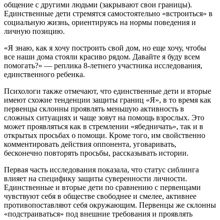
общение с другими людьми (закрывают свои границы).
Единственные дети стремятся самостоятельно «встроиться» в
социальную жизнь, ориентируясь на нормы поведения и
личную позицию.
«Я знаю, как я хочу построить свой дом, но еще хочу, чтобы
все наши дома стояли красиво рядом. Давайте я буду всем
помогать?» — реплика 8-летнего участника исследования,
единственного ребенка.
Психологи также отмечают, что единственные дети и вторые
имеют схожие тенденции защиты границ «Я», в то время как
первенцы склонны проявлять меньшую активность в
сложных ситуациях и чаще зовут на помощь взрослых. Это
может проявляться как в стремлении «ябедничать», так и в
открытых просьбах о помощи. Кроме того, им свойственно
комментировать действия оппонента, уговаривать,
бесконечно повторять просьбы, рассказывать истории.
Первая часть исследования показала, что статус сиблинга
влияет на специфику защиты суверенности личности.
Единственные и вторые дети по сравнению с первенцами
чувствуют себя в обществе свободнее и смелее, активнее
противопоставляют себя окружающим. Первенцы же склонны
«подстраиваться» под внешние требования и проявлять