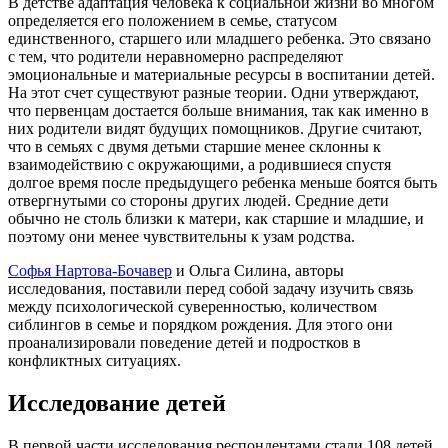
В детстве адаптация человека к социальной жизни во многом
определяется его положением в семье, статусом
единственного, старшего или младшего ребенка. Это связано
с тем, что родители неравномерно распределяют
эмоциональные и материальные ресурсы в воспитании детей.
На этот счет существуют разные теории. Одни утверждают,
что первенцам достается больше внимания, так как именно в
них родители видят будущих помощников. Другие считают,
что в семьях с двумя детьми старшие менее склонны к
взаимодействию с окружающими, а родившиеся спустя
долгое время после предыдущего ребенка меньше боятся быть
отвергнутыми со стороны других людей. Средние дети
обычно не столь близки к матери, как старшие и младшие, и
поэтому они менее чувствительны к узам родства.
Софья Нартова-Бочавер
и Ольга Силина, авторы
исследования, поставили перед собой задачу изучить связь
между психологической суверенностью, количеством
сиблингов в семье и порядком рождения. Для этого они
проанализировали поведение детей и подростков в
конфликтных ситуациях.
Исследование детей
В первой части исследования респондентами стали 108 детей